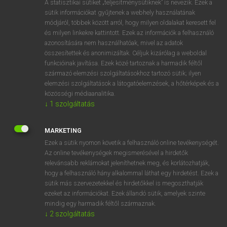
A statisztikai sütiket „teljesítménysütiknek” is nevezik. Ezek a
kiadványában.
sütik információkat gyűjtenek a webhely használatának
módjáról, többek között arról, hogy milyen oldalakat keresett fel
Ebben a cikkben bemutatjuk, mit is jelentenek a fent említett
és milyen linkekre kattintott. Ezek az információk a felhasználó
jelek, illetve mikor és hogyan kell őket alkalmaznod az írás
azonosítására nem használhatóak, mivel az adatok
összesítettek és anonimizáltak. Céljuk kizárólag a weboldal
során.
funkcióinak javítása. Ezek közé tartoznak a harmadik féltől
származó elemzési szolgáltatásokhoz tartozó sütik; ilyen
MIBEN KÜLÖNBÖZNEK
elemzési szolgáltatások a látogatóelemzések, a hőtérképek és a
közösségi médiaanalitika.
FORMAILAG A JELEK?
↓
1
szolgáltatás
A fent említett jelek nemcsak használatukban térnek el
egymástól, hanem megjelenésükben is. Nézzük meg ezeket
MARKETING
részletesen!
Ezek a sütik nyomon követik a felhasználó online tevékenységét.
Az online tevékenységek megismerésével a hirdetők
relevánsabb reklámokat jeleníthetnek meg, és korlátozhatják,
KISKÖTŐJEL
hogy a felhasználó hány alkalommal láthat egy hirdetést. Ezek a
sütik más szervezetekkel és hirdetőkkel is megoszthatják
A kiskötőjel így néz ki: -. Tapadó jelnek számít, azaz
ezeket az információkat. Ezek állandó sütik, amelyek szinte
mindig egy harmadik féltől származnak.
odatapad a körülötte lévő szavakhoz. Általában szavak és
↓
2
szolgáltatás
szókapcsolatok összekötésekor alkalmazzuk. Ennek