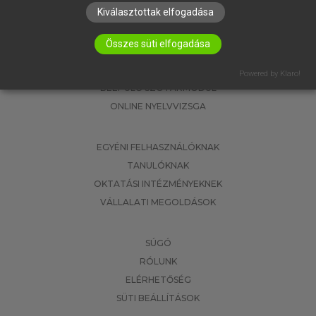
Kiválasztottak elfogadása
Összes süti elfogadása
SZOTAR.NET APPLIKÁCIÓ
MICROSOFT OFFICE BŐVÍTMÉNY
Powered by Klaro!
BEÉPÜLŐ SZÓTÁRMODUL
ONLINE NYELVVIZSGA
EGYÉNI FELHASZNÁLÓKNAK
TANULÓKNAK
OKTATÁSI INTÉZMÉNYEKNEK
VÁLLALATI MEGOLDÁSOK
SÚGÓ
RÓLUNK
ELÉRHETŐSÉG
SÜTI BEÁLLÍTÁSOK