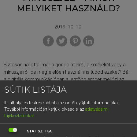
MELYIKET HASZNÁLD?
2019. 10. 10.
Biztosan hallottál már a gondolatjelről, a kötőjelről vagy a
mínuszjelről, de megfelelően használni is tudod ezeket? Bár
a digitális kommunikációban a legtöbb ember mellőzi az
ilyen speciális karaktereket, azért érdemes tudnod, hogy
SÜTIK LISTÁJA
mikor melyiket kell használni.
Itt láthatja és testreszabhatja az önről gyűjtött információkat.
A Magyar Tudományos Akadémia rendszeresen kiadja A
További információért kérjük, olvasd el az
adatvédelmi
magyar helyesírás szabályai című gyűjteményét, melynek
tájékoztatónkat
.
1841-es változata említette először a kötőjelet. A
gondolatjelről az 1929-es kiadvány rendelkezett, míg a
STATISZTIKA
nagykötőjel egészen későn, 1954-ben bukkant fel az MTA