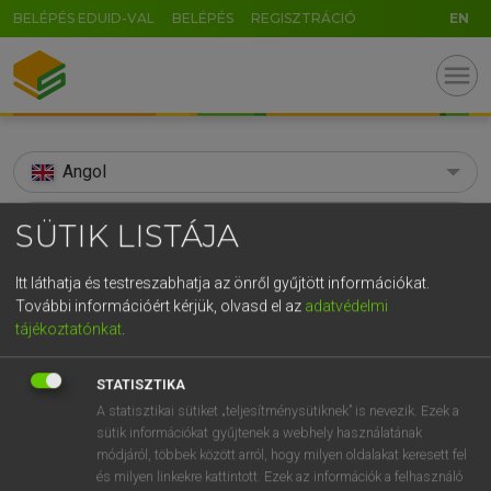
BELÉPÉS EDUID-VAL
BELÉPÉS
REGISZTRÁCIÓ
EN
menu
Angol
search
SÜTIK LISTÁJA
GR
KERESÉS
Itt láthatja és testreszabhatja az önről gyűjtött információkat.
5
6
7
8
9
ö
ü
ó
További információért kérjük, olvasd el az
adatvédelmi
TALÁLATOK
64 ms (3 db)
tájékoztatónkat
.
r
t
z
u
i
o
p
ő
ú
streamy
streamy
STATISZTIKA
g
h
j
k
l
é
á
ű
Ω
Díjmentes angol szótár
Angol−magyar egyetemes nagyszótár
A statisztikai sütiket „teljesítménysütiknek” is nevezik. Ezek a
v
b
n
m
,
.
-
AltGr
sütik információkat gyűjtenek a webhely használatának
módjáról, többek között arról, hogy milyen oldalakat keresett fel
Díjmentes angol szótár
arrow_forward_ios
és milyen linkekre kattintott. Ezek az információk a felhasználó