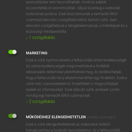
azonosítására nem használhatóak, mivel az adatok
mn
streamy
patakzó
összesítettek és anonimizáltak. Céljuk kizárólag a weboldal
funkcióinak javítása. Ezek közé tartoznak a harmadik féltől
ömlő
származó elemzési szolgáltatásokhoz tartozó sütik; ilyen
elemzési szolgáltatások a látogatóelemzések, a hőtérképek és a
közösségi médiaanalitika.
↓
1
szolgáltatás
⚲ streamy
keresése szótárainkban
MARKETING
Ezek a sütik nyomon követik a felhasználó online tevékenységét.
Az online tevékenységek megismerésével a hirdetők
DÍJMENTES ANGOL SZÓTÁR
relevánsabb reklámokat jeleníthetnek meg, és korlátozhatják,
hogy a felhasználó hány alkalommal láthat egy hirdetést. Ezek a
streamline
sütik más szervezetekkel és hirdetőkkel is megoszthatják
streamlined
ezeket az információkat. Ezek állandó sütik, amelyek szinte
mindig egy harmadik féltől származnak.
streamliner
↓
2
szolgáltatás
stream out
MŰKÖDÉSHEZ ELENGEDHETETLEN
streamy
(mindig szükséges)
Ezek a sütik elengedhetetlenek az oldalunkon történő
stréber
böngészéshez,a funkciók használatához, és a felhasználók