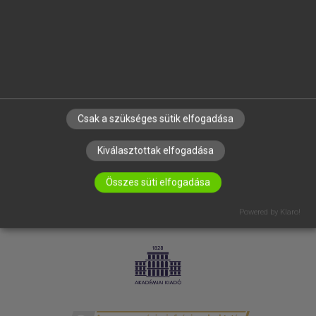
SÚGÓ
RÓLUNK
ELÉRHETŐSÉG
SÜTI BEÁLLÍTÁSOK
IRATKOZZ FEL HÍRLEVELÜNKRE!
Csak a szükséges sütik elfogadása
Kiválasztottak elfogadása
Összes süti elfogadása
Powered by Klaro!
LICENCSZERZŐDÉS
ADATVÉDELEM