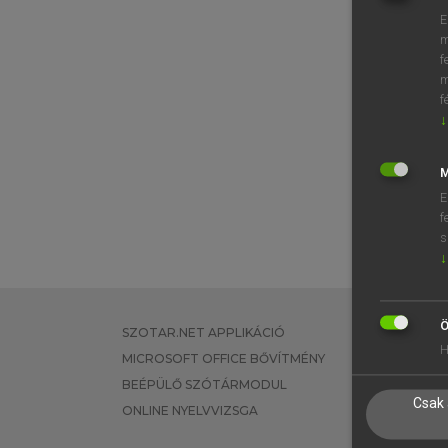
E
m
f
m
f
↓
M
E
f
s
↓
Ö
SZOTAR.NET APPLIKÁCIÓ
EGYÉNI FEL
H
MICROSOFT OFFICE BŐVÍTMÉNY
TANULÓKNA
BEÉPÜLŐ SZÓTÁRMODUL
OKTATÁSI I
Csak 
ONLINE NYELVVIZSGA
VÁLLALATI 