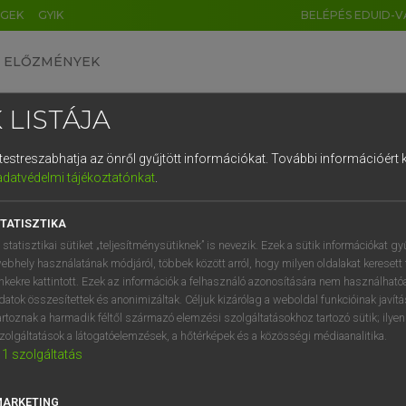
ÉGEK
GYIK
BELÉPÉS EDUID-V
ELŐZMÉNYEK
 LISTÁJA
és testreszabhatja az önről gyűjtött információkat.
További információért k
HU
DE
CN
FR
ES
IT
NL
RU
GR
adatvédelmi tájékoztatónkat
.
entes angol szótár
1
2
3
4
5
6
7
8
9
TATISZTIKA
fn
mline
áramvonal
q
w
e
r
t
z
u
i
 statisztikai sütiket „teljesítménysütiknek” is nevezik. Ezek a sütik információkat gy
ige
korszerűsít
ebhely használatának módjáról, többek között arról, hogy milyen oldalakat keresett 
a
s
d
f
g
h
j
k
l
é
inkekre kattintott. Ezek az információk a felhasználó azonosítására nem használható
egyszerűsít
datok összesítettek és anonimizáltak. Céljuk kizárólag a weboldal funkcióinak javít
racionalizál
í
y
x
c
v
b
n
m
,
.
artoznak a harmadik féltől származó elemzési szolgáltatásokhoz tartozó sütik; ilye
→
ige
(Past)
zolgáltatások a látogatóelemzések, a hőtérképek és a közösségi médiaanalitika.
streamlined
1
szolgáltatás
amline
keresése szótárainkban
MARKETING