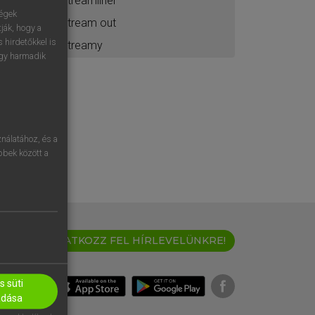
streamliner
ségek
stream out
ják, hogy a
 hirdetőkkel is
streamy
egy harmadik
nálatához, és a
öbbek között a
IRATKOZZ FEL HÍRLEVELÜNKRE!
 süti
adása