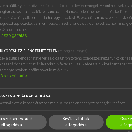
zek a sütik nyomon követik a felhasználó online tevékenységét. Az online tevékeny
egismerésével a hirdetők relevánsabb reklámokat jeleníthetnek meg, és korlátozhat
elhasználó hány alkalommal láthat egy hirdetést. Ezek a sütik más szervezetekkel és
egoszthatják ezeket az információkat. Ezek állandó sütik, amelyek szinte mindig 
éltől származnak.
2
szolgáltatás
ŰKÖDÉSHEZ ELENGEDHETETLEN
(mindig szükséges)
zek a sütik elengedhetetlenek az oldalunkon történő böngészéshez,a funkciók hasz
elhasználók nem tilthatják le azokat. A feltétlenül szükséges sütik közé tartoznak t
zemélyre szabott beállításokat kezelő sütik.
3
szolgáltatás
SSZES APP ÁTKAPCSOLÁSA
HASZNÁLÓKNAK
SÚGÓ
asználja ezt a kapcsolót az összes alkalmazás engedélyezéséhez/letiltásához.
K
RÓLUNK
NTÉZMÉNYEKNEK
ELÉRHETŐSÉG
a szükséges sütik
Kiválasztottak
Összes
MEGOLDÁSOK
SÜTI BEÁLLÍTÁSOK
elfogadása
elfogadása
elfog