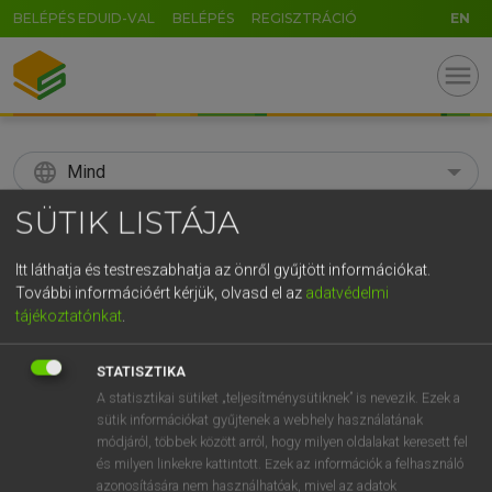
BELÉPÉS EDUID-VAL
BELÉPÉS
REGISZTRÁCIÓ
EN
menu
language
Mind
SÜTIK LISTÁJA
search
GR
Itt láthatja és testreszabhatja az önről gyűjtött információkat.
KERESÉS
További információért kérjük, olvasd el az
adatvédelmi
5
6
7
8
9
ö
ü
ó
tájékoztatónkat
.
r
t
z
u
i
o
p
ő
ú
Díjmentes angol szótár
STATISZTIKA
g
h
j
k
l
é
á
ű
Ω
A statisztikai sütiket „teljesítménysütiknek” is nevezik. Ezek a
mn
streamliner
áramvonalas jármű
sütik információkat gyűjtenek a webhely használatának
v
b
n
m
,
.
-
AltGr
módjáról, többek között arról, hogy milyen oldalakat keresett fel
és milyen linkekre kattintott. Ezek az információk a felhasználó
azonosítására nem használhatóak, mivel az adatok