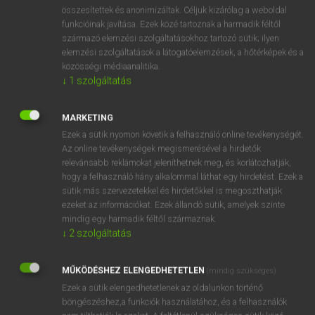
⚲ streamliner
keresése szótárainkban
összesítettek és anonimizáltak. Céljuk kizárólag a weboldal
funkcióinak javítása. Ezek közé tartoznak a harmadik féltől
származó elemzési szolgáltatásokhoz tartozó sütik; ilyen
elemzési szolgáltatások a látogatóelemzések, a hőtérképek és a
közösségi médiaanalitika.
DÍJMENTES ANGOL SZÓTÁR
↓
1
szolgáltatás
streaming
MARKETING
streamlet
Ezek a sütik nyomon követik a felhasználó online tevékenységét.
streamline
Az online tevékenységek megismerésével a hirdetők
relevánsabb reklámokat jeleníthetnek meg, és korlátozhatják,
streamlined
hogy a felhasználó hány alkalommal láthat egy hirdetést. Ezek a
streamliner
sütik más szervezetekkel és hirdetőkkel is megoszthatják
ezeket az információkat. Ezek állandó sütik, amelyek szinte
stream out
mindig egy harmadik féltől származnak.
streamy
↓
2
szolgáltatás
stréber
MŰKÖDÉSHEZ ELENGEDHETETLEN
(mindig szükséges)
stréberkedik
Ezek a sütik elengedhetetlenek az oldalunkon történő
böngészéshez,a funkciók használatához, és a felhasználók