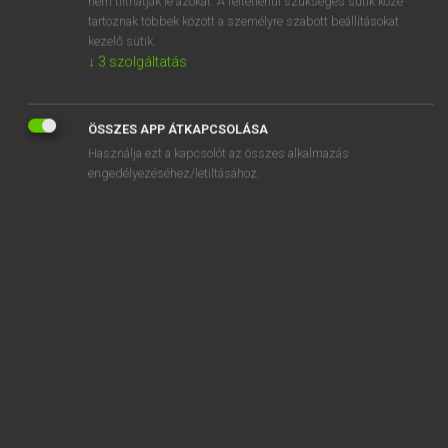
nem tilthatják le azokat. A feltétlenül szükséges sütik közé
tartoznak többek között a személyre szabott beállításokat
kezelő sütik.
SZOTAR.NET APPLIKÁCIÓ
↓
3
szolgáltatás
MICROSOFT OFFICE BŐVÍTMÉNY
BEÉPÜLŐ SZÓTÁRMODUL
ÖSSZES APP ÁTKAPCSOLÁSA
ONLINE NYELVVIZSGA
Használja ezt a kapcsolót az összes alkalmazás
engedélyezéséhez/letiltásához.
EGYÉNI FELHASZNÁLÓKNAK
TANULÓKNAK
OKTATÁSI INTÉZMÉNYEKNEK
VÁLLALATI MEGOLDÁSOK
SÚGÓ
RÓLUNK
ELÉRHETŐSÉG
SÜTI BEÁLLÍTÁSOK