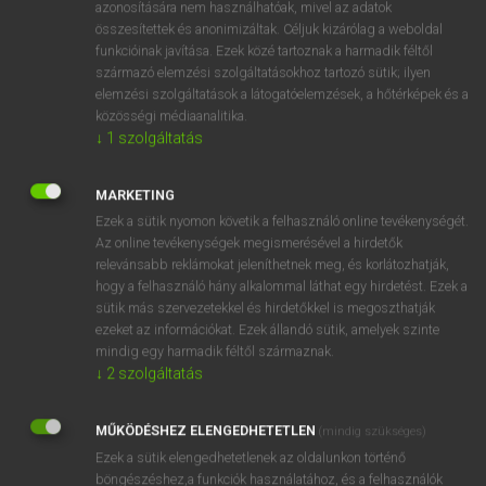
azonosítására nem használhatóak, mivel az adatok
fn
stipule
pálha
összesítettek és anonimizáltak. Céljuk kizárólag a weboldal
funkcióinak javítása. Ezek közé tartoznak a harmadik féltől
melléklevél
származó elemzési szolgáltatásokhoz tartozó sütik; ilyen
elemzési szolgáltatások a látogatóelemzések, a hőtérképek és a
közösségi médiaanalitika.
↓
1
szolgáltatás
⚲ stipule
keresése szótárainkban
MARKETING
Ezek a sütik nyomon követik a felhasználó online tevékenységét.
Az online tevékenységek megismerésével a hirdetők
DÍJMENTES ANGOL SZÓTÁR
relevánsabb reklámokat jeleníthetnek meg, és korlátozhatják,
hogy a felhasználó hány alkalommal láthat egy hirdetést. Ezek a
stipple
sütik más szervezetekkel és hirdetőkkel is megoszthatják
stipulate
ezeket az információkat. Ezek állandó sütik, amelyek szinte
mindig egy harmadik féltől származnak.
stipulated
↓
2
szolgáltatás
stipulation
MŰKÖDÉSHEZ ELENGEDHETETLEN
stipule
(mindig szükséges)
Ezek a sütik elengedhetetlenek az oldalunkon történő
stir
böngészéshez,a funkciók használatához, és a felhasználók