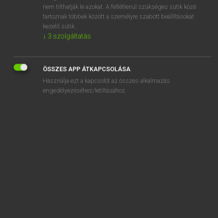
stir-crazy
nem tilthatják le azokat. A feltétlenül szükséges sütik közé
tartoznak többek között a személyre szabott beállításokat
stir-fry
kezelő sütik.
↓
3
szolgáltatás
stirk
ÖSSZES APP ÁTKAPCSOLÁSA
Használja ezt a kapcsolót az összes alkalmazás
engedélyezéséhez/letiltásához.
SZOTAR.NET APPLIKÁCIÓ
MICROSOFT OFFICE BŐVÍTMÉNY
BEÉPÜLŐ SZÓTÁRMODUL
ONLINE NYELVVIZSGA
EGYÉNI FELHASZNÁLÓKNAK
TANULÓKNAK
OKTATÁSI INTÉZMÉNYEKNEK
VÁLLALATI MEGOLDÁSOK