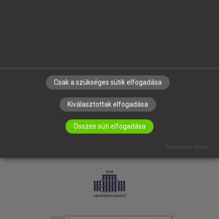
SÚGÓ
RÓLUNK
ELÉRHETŐSÉG
SÜTI BEÁLLÍTÁSOK
IRATKOZZ FEL HÍRLEVELÜNKRE!
Csak a szükséges sütik elfogadása
Kiválasztottak elfogadása
Összes süti elfogadása
Powered by Klaro!
LICENCSZERZŐDÉS
ADATVÉDELEM