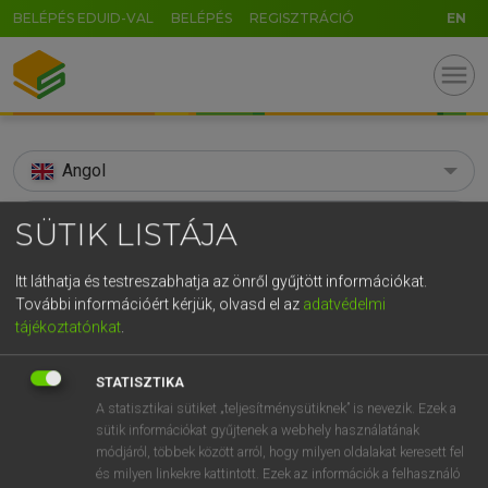
BELÉPÉS EDUID-VAL
BELÉPÉS
REGISZTRÁCIÓ
EN
menu
Angol
search
SÜTIK LISTÁJA
GR
KERESÉS
Itt láthatja és testreszabhatja az önről gyűjtött információkat.
5
6
7
8
9
ö
ü
ó
További információért kérjük, olvasd el az
adatvédelmi
TALÁLATOK
109 ms (29 db)
tájékoztatónkat
.
r
t
z
u
i
o
p
ő
ú
stipule
stipule
STATISZTIKA
g
h
j
k
l
é
á
ű
Ω
Díjmentes angol szótár
Angol−magyar egyetemes nagyszótár
A statisztikai sütiket „teljesítménysütiknek” is nevezik. Ezek a
v
b
n
m
,
.
-
AltGr
sütik információkat gyűjtenek a webhely használatának
módjáról, többek között arról, hogy milyen oldalakat keresett fel
Díjmentes angol szótár
arrow_forward_ios
és milyen linkekre kattintott. Ezek az információk a felhasználó