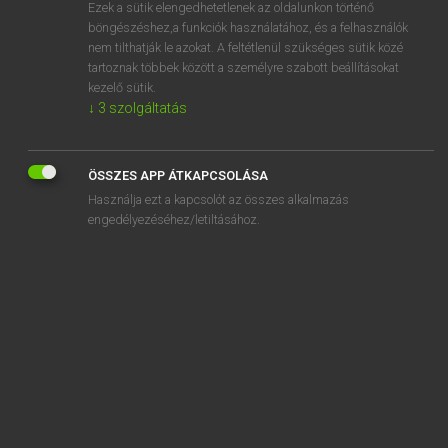
Ezek a sütik elengedhetetlenek az oldalunkon történő
böngészéshez,a funkciók használatához, és a felhasználók
nem tilthatják le azokat. A feltétlenül szükséges sütik közé
Magay Tamás
tartoznak többek között a személyre szabott beállításokat
MAGYAR−ANGOL SZÓTÁR
kezelő sütik.
↓
3
szolgáltatás
Kapcsolódó anyagok
kikönyörög
ÖSSZES APP ÁTKAPCSOLÁSA
kiköp
Használja ezt a kapcsolót az összes alkalmazás
kiköpött
engedélyezéséhez/letiltásához.
kiköszörül
kiköt
kikötés
kikötő
kikötőbak
kikötődíj