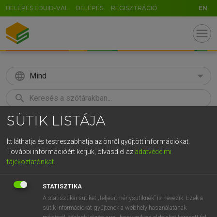
BELÉPÉS EDUID-VAL
BELÉPÉS
REGISZTRÁCIÓ
EN
menu
language
Mind
search
SÜTIK LISTÁJA
GR
KERESÉS
5
6
7
8
9
ö
ü
ó
Itt láthatja és testreszabhatja az önről gyűjtött információkat.
További információért kérjük, olvasd el az
adatvédelmi
r
t
z
u
i
o
p
ő
ú
MAGAY TAMÁS
tájékoztatónkat
.
Magyar−angol szótár
g
h
j
k
l
é
á
ű
Ω
STATISZTIKA
v
b
n
m
,
.
-
AltGr
A statisztikai sütiket „teljesítménysütiknek” is nevezik. Ezek a
sütik információkat gyűjtenek a webhely használatának