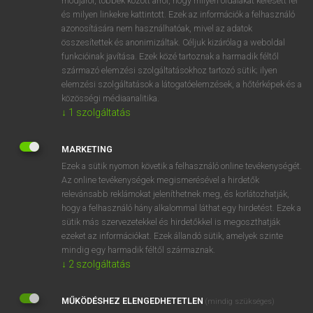
módjáról, többek között arról, hogy milyen oldalakat keresett fel
és milyen linkekre kattintott. Ezek az információk a felhasználó
VAN ELŐFIZETÉSED?
azonosítására nem használhatóak, mivel az adatok
összesítettek és anonimizáltak. Céljuk kizárólag a weboldal
Van előfizetésem a teljes szócikk megtekintéséhez.
funkcióinak javítása. Ezek közé tartoznak a harmadik féltől
származó elemzési szolgáltatásokhoz tartozó sütik; ilyen
BELÉPÉS
elemzési szolgáltatások a látogatóelemzések, a hőtérképek és a
közösségi médiaanalitika.
↓
1
szolgáltatás
MARKETING
Ezek a sütik nyomon követik a felhasználó online tevékenységét.
Az online tevékenységek megismerésével a hirdetők
NINCS ELŐFIZETÉSED?
relevánsabb reklámokat jeleníthetnek meg, és korlátozhatják,
Nincs regisztrációm és előfizetésem. A szótár 2 órás,
hogy a felhasználó hány alkalommal láthat egy hirdetést. Ezek a
díjmentes próbaverziójának elindításához regisztrálok és
sütik más szervezetekkel és hirdetőkkel is megoszthatják
belépek
.
ezeket az információkat. Ezek állandó sütik, amelyek szinte
mindig egy harmadik féltől származnak.
↓
2
szolgáltatás
REGISZTRÁCIÓ
MŰKÖDÉSHEZ ELENGEDHETETLEN
(mindig szükséges)