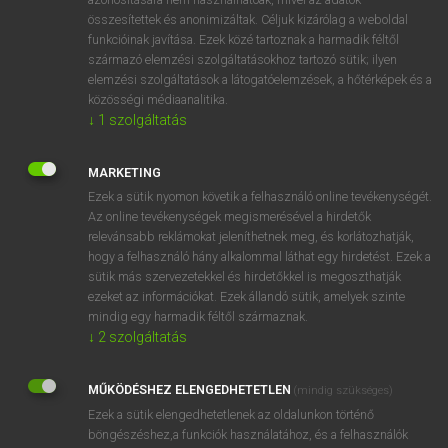
összesítettek és anonimizáltak. Céljuk kizárólag a weboldal
funkcióinak javítása. Ezek közé tartoznak a harmadik féltől
⚲ stir-fry
keresése szótárainkban
származó elemzési szolgáltatásokhoz tartozó sütik; ilyen
elemzési szolgáltatások a látogatóelemzések, a hőtérképek és a
közösségi médiaanalitika.
↓
1
szolgáltatás
DÍJMENTES ANGOL SZÓTÁR
MARKETING
stipulation
Ezek a sütik nyomon követik a felhasználó online tevékenységét.
Az online tevékenységek megismerésével a hirdetők
stipule
relevánsabb reklámokat jeleníthetnek meg, és korlátozhatják,
hogy a felhasználó hány alkalommal láthat egy hirdetést. Ezek a
stir
sütik más szervezetekkel és hirdetőkkel is megoszthatják
stir-crazy
ezeket az információkat. Ezek állandó sütik, amelyek szinte
mindig egy harmadik féltől származnak.
stir-fry
↓
2
szolgáltatás
stirk
Stirling
MŰKÖDÉSHEZ ELENGEDHETETLEN
(mindig szükséges)
Ezek a sütik elengedhetetlenek az oldalunkon történő
stíröl
böngészéshez,a funkciók használatához, és a felhasználók