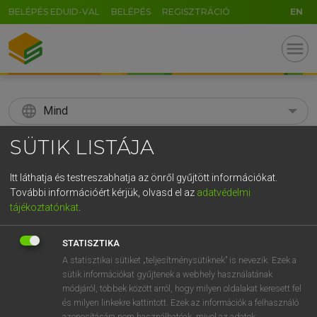
BELÉPÉS EDUID-VAL
BELÉPÉS
REGISZTRÁCIÓ
EN
menu
language
Mind
SÜTIK LISTÁJA
search
GR
KERESÉS
Itt láthatja és testreszabhatja az önről gyűjtött információkat.
További információért kérjük, olvasd el az
adatvédelmi
5
6
7
8
9
ö
ü
ó
tájékoztatónkat
.
r
t
z
u
i
o
p
ő
ú
Díjmentes angol szótár
STATISZTIKA
g
h
j
k
l
é
á
ű
Ω
A statisztikai sütiket „teljesítménysütiknek” is nevezik. Ezek a
fn
stir-fry
keverve sütött étel
sütik információkat gyűjtenek a webhely használatának
v
b
n
m
,
.
-
AltGr
ige
keverve süt
módjáról, többek között arról, hogy milyen oldalakat keresett fel
forró olajban hirtelen kisüt
és milyen linkekre kattintott. Ezek az információk a felhasználó
azonosítására nem használhatóak, mivel az adatok