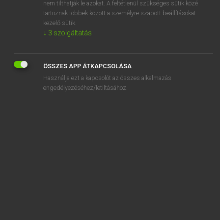
stirps
nem tilthatják le azokat. A feltétlenül szükséges sütik közé
tartoznak többek között a személyre szabott beállításokat
kezelő sütik.
↓
3
szolgáltatás
SZOTAR.NET APPLIKÁCIÓ
ÖSSZES APP ÁTKAPCSOLÁSA
MICROSOFT OFFICE BŐVÍTMÉNY
Használja ezt a kapcsolót az összes alkalmazás
BEÉPÜLŐ SZÓTÁRMODUL
engedélyezéséhez/letiltásához.
ONLINE NYELVVIZSGA
EGYÉNI FELHASZNÁLÓKNAK
TANULÓKNAK
OKTATÁSI INTÉZMÉNYEKNEK
VÁLLALATI MEGOLDÁSOK
SÚGÓ
RÓLUNK
ELÉRHETŐSÉG