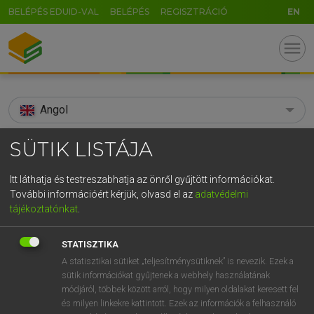
BELÉPÉS EDUID-VAL
BELÉPÉS
REGISZTRÁCIÓ
EN
menu
Angol
search
SÜTIK LISTÁJA
GR
KERESÉS
Itt láthatja és testreszabhatja az önről gyűjtött információkat.
5
6
7
8
9
ö
ü
ó
További információért kérjük, olvasd el az
adatvédelmi
TALÁLATOK
81 ms (1 db)
tájékoztatónkat
.
r
t
z
u
i
o
p
ő
ú
spawner
STATISZTIKA
g
h
j
k
l
é
á
ű
Ω
Díjmentes angol szótár
A statisztikai sütiket „teljesítménysütiknek” is nevezik. Ezek a
sütik információkat gyűjtenek a webhely használatának
v
b
n
m
,
.
-
AltGr
módjáról, többek között arról, hogy milyen oldalakat keresett fel
Díjmentes angol szótár
és milyen linkekre kattintott. Ezek az információk a felhasználó