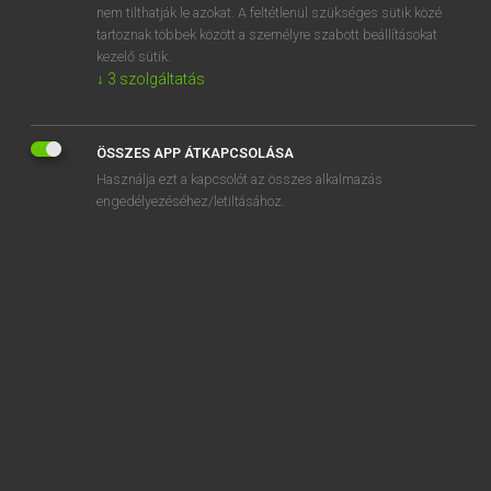
nem tilthatják le azokat. A feltétlenül szükséges sütik közé
spawning-season
tartoznak többek között a személyre szabott beállításokat
spay
kezelő sütik.
↓
3
szolgáltatás
ÖSSZES APP ÁTKAPCSOLÁSA
SZOTAR.NET APPLIKÁCIÓ
Használja ezt a kapcsolót az összes alkalmazás
engedélyezéséhez/letiltásához.
MICROSOFT OFFICE BŐVÍTMÉNY
BEÉPÜLŐ SZÓTÁRMODUL
ONLINE NYELVVIZSGA
EGYÉNI FELHASZNÁLÓKNAK
TANULÓKNAK
OKTATÁSI INTÉZMÉNYEKNEK
VÁLLALATI MEGOLDÁSOK
SÚGÓ