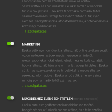
azonosítására nem használhatóak, mivel az adatok
összesítettek és anonimizáltak. Céljuk kizárólag a weboldal
fn
spawner
ikrás hal
funkcióinak javítása. Ezek közé tartoznak a harmadik féltől
származó elemzési szolgáltatásokhoz tartozó sütik; ilyen
elemzési szolgáltatások a látogatóelemzések, a hőtérképek és a
⚲ spawner
keresése szótárainkban
közösségi médiaanalitika.
↓
1
szolgáltatás
MARKETING
Ezek a sütik nyomon követik a felhasználó online tevékenységét.
DÍJMENTES ANGOL SZÓTÁR
Az online tevékenységek megismerésével a hirdetők
relevánsabb reklámokat jeleníthetnek meg, és korlátozhatják,
spatula
hogy a felhasználó hány alkalommal láthat egy hirdetést. Ezek a
spatulate
sütik más szervezetekkel és hirdetőkkel is megoszthatják
ezeket az információkat. Ezek állandó sütik, amelyek szinte
spavin
mindig egy harmadik féltől származnak.
spawn
↓
2
szolgáltatás
spawner
MŰKÖDÉSHEZ ELENGEDHETETLEN
(mindig szükséges)
spawning
Ezek a sütik elengedhetetlenek az oldalunkon történő
spawning-ground
böngészéshez,a funkciók használatához, és a felhasználók