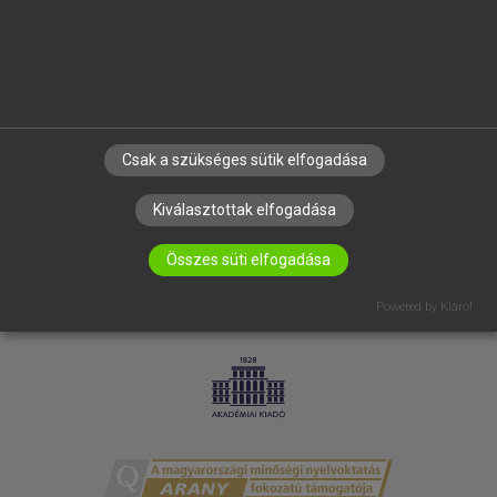
RÓLUNK
ELÉRHETŐSÉG
SÜTI BEÁLLÍTÁSOK
IRATKOZZ FEL HÍRLEVELÜNKRE!
Csak a szükséges sütik elfogadása
Kiválasztottak elfogadása
Összes süti elfogadása
Powered by Klaro!
LICENCSZERZŐDÉS
ADATVÉDELEM