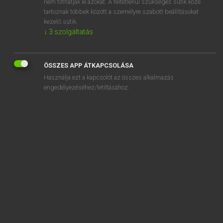
nem tilthatják le azokat. A feltétlenül szükséges sütik közé
tartoznak többek között a személyre szabott beállításokat
kezelő sütik.
↓
3
szolgáltatás
SZOTAR.NET APPLIKÁCIÓ
MICROSOFT OFFICE BŐVÍTMÉNY
ÖSSZES APP ÁTKAPCSOLÁSA
BEÉPÜLŐ SZÓTÁRMODUL
Használja ezt a kapcsolót az összes alkalmazás
ONLINE NYELVVIZSGA
engedélyezéséhez/letiltásához.
EGYÉNI FELHASZNÁLÓKNAK
TANULÓKNAK
OKTATÁSI INTÉZMÉNYEKNEK
VÁLLALATI MEGOLDÁSOK
SÚGÓ
RÓLUNK
ELÉRHETŐSÉG
SÜTI BEÁLLÍTÁSOK