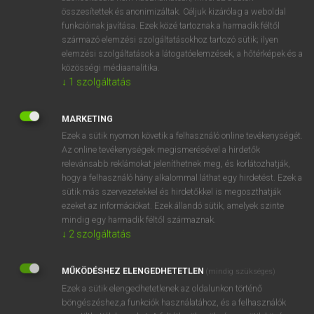
összesítettek és anonimizáltak. Céljuk kizárólag a weboldal
⚲ spatulate
keresése szótárainkban
funkcióinak javítása. Ezek közé tartoznak a harmadik féltől
származó elemzési szolgáltatásokhoz tartozó sütik; ilyen
elemzési szolgáltatások a látogatóelemzések, a hőtérképek és a
közösségi médiaanalitika.
↓
1
szolgáltatás
DÍJMENTES ANGOL SZÓTÁR
spatial
MARKETING
Ezek a sütik nyomon követik a felhasználó online tevékenységét.
spatter
Az online tevékenységek megismerésével a hirdetők
spatterdash
relevánsabb reklámokat jeleníthetnek meg, és korlátozhatják,
hogy a felhasználó hány alkalommal láthat egy hirdetést. Ezek a
spatula
sütik más szervezetekkel és hirdetőkkel is megoszthatják
ezeket az információkat. Ezek állandó sütik, amelyek szinte
spatulate
mindig egy harmadik féltől származnak.
spavin
↓
2
szolgáltatás
spawn
MŰKÖDÉSHEZ ELENGEDHETETLEN
(mindig szükséges)
spawner
Ezek a sütik elengedhetetlenek az oldalunkon történő
spawning
böngészéshez,a funkciók használatához, és a felhasználók