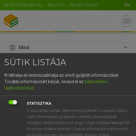
BELÉPÉS EDUID-VAL
BELÉPÉS
REGISZTRÁCIÓ
EN
menu
language
Mind
SÜTIK LISTÁJA
search
GR
Itt láthatja és testreszabhatja az önről gyűjtött információkat.
KERESÉS
További információért kérjük, olvasd el az
adatvédelmi
5
6
7
8
9
ö
ü
ó
tájékoztatónkat
.
r
t
z
u
i
o
p
ő
ú
Díjmentes angol szótár
STATISZTIKA
g
h
j
k
l
é
á
ű
Ω
A statisztikai sütiket „teljesítménysütiknek” is nevezik. Ezek a
mn
spatulate
lapát/spatul(y)a alakú
sütik információkat gyűjtenek a webhely használatának
v
b
n
m
,
.
-
AltGr
ige
spatulával/kenőlapáttal (fel)ken
módjáról, többek között arról, hogy milyen oldalakat keresett fel
és milyen linkekre kattintott. Ezek az információk a felhasználó
azonosítására nem használhatóak, mivel az adatok