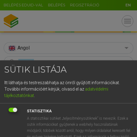
BELÉPÉS EDUID-VAL
BELÉPÉS
REGISZTRÁCIÓ
EN
menu
Angol
search
SÜTIK LISTÁJA
U
GR
KERESÉS
Itt láthatja és testreszabhatja az önről gyűjtött információkat.
5
6
7
8
9
ö
ü
ó
TALÁLATOK
További információért kérjük, olvasd el az
adatvédelmi
103 ms (25 db)
tájékoztatónkat
.
r
t
z
u
i
o
p
ő
ú
spatula
spatula
g
h
j
k
l
é
á
ű
Ω
Díjmentes angol szótár
Angol−magyar egyetemes nagyszótár
STATISZTIKA
A statisztikai sütiket „teljesítménysütiknek” is nevezik. Ezek a
c
v
b
n
m
,
.
-
AltGr
sütik információkat gyűjtenek a webhely használatának
módjáról, többek között arról, hogy milyen oldalakat keresett fel
Díjmentes angol szótár
arrow_forward_ios
és milyen linkekre kattintott. Ezek az információk a felhasználó