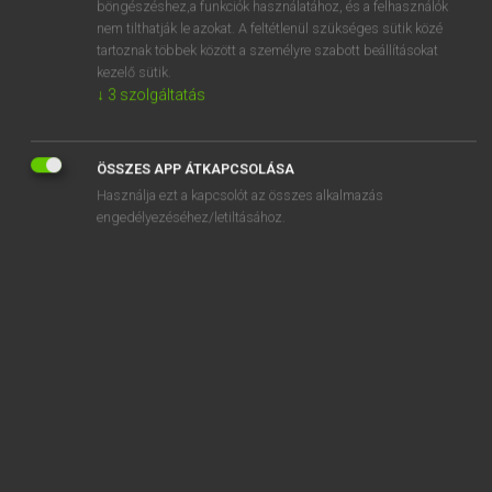
böngészéshez,a funkciók használatához, és a felhasználók
spavin
nem tilthatják le azokat. A feltétlenül szükséges sütik közé
spawn
tartoznak többek között a személyre szabott beállításokat
kezelő sütik.
spawner
↓
3
szolgáltatás
„
spatula
” szó hasonló kifejezései:
ÖSSZES APP ÁTKAPCSOLÁSA
NYELVLESZORÍTÓ
SIMÍTÓLAPÁT
Használja ezt a kapcsolót az összes alkalmazás
KENŐCSADAGOLÓ LAPÁTKA
NYELVLAPOC
NYELVLENYOMÓ
engedélyezéséhez/letiltásához.
SZOTAR.NET APPLIKÁCIÓ
MICROSOFT OFFICE BŐVÍTMÉNY
BEÉPÜLŐ SZÓTÁRMODUL
ONLINE NYELVVIZSGA
EGYÉNI FELHASZNÁLÓKNAK