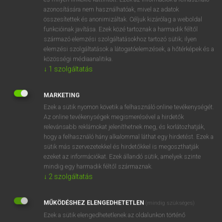
azonosítására nem használhatóak, mivel az adatok
fn
spatula
spatul(y)a
összesítettek és anonimizáltak. Céljuk kizárólag a weboldal
spachtli
funkcióinak javítása. Ezek közé tartoznak a harmadik féltől
származó elemzési szolgáltatásokhoz tartozó sütik; ilyen
elemzési szolgáltatások a látogatóelemzések, a hőtérképek és a
közösségi médiaanalitika.
⚲ spatula
keresése szótárainkban
↓
1
szolgáltatás
MARKETING
Ezek a sütik nyomon követik a felhasználó online tevékenységét.
DÍJMENTES ANGOL SZÓTÁR
Az online tevékenységek megismerésével a hirdetők
relevánsabb reklámokat jeleníthetnek meg, és korlátozhatják,
spathose
hogy a felhasználó hány alkalommal láthat egy hirdetést. Ezek a
sütik más szervezetekkel és hirdetőkkel is megoszthatják
spatial
ezeket az információkat. Ezek állandó sütik, amelyek szinte
spatter
mindig egy harmadik féltől származnak.
↓
2
szolgáltatás
spatterdash
spatula
MŰKÖDÉSHEZ ELENGEDHETETLEN
(mindig szükséges)
spatulate
Ezek a sütik elengedhetetlenek az oldalunkon történő