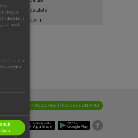
spatula
ségek
spatulate
ják, hogy a
 hirdetőkkel is
spavin
egy harmadik
nálatához, és a
öbbek között a
IRATKOZZ FEL HÍRLEVELÜNKRE!
 süti
adása