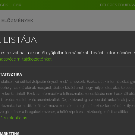
ÉGEK
GYIK
BELÉPÉS EDUID-V
ELŐZMÉNYEK
 LISTÁJA
és testreszabhatja az önről gyűjtött információkat.
További információért k
HU
DE
CN
FR
ES
IT
NL
RU
GR
adatvédelmi tájékoztatónkat
.
entes angol szótár
1
2
3
4
5
6
7
8
9
TATISZTIKA
fn
er
fröcskölés
q
w
e
r
t
z
u
i
 statisztikai sütiket „teljesítménysütiknek” is nevezik. Ezek a sütik információkat gy
csapkodás
ebhely használatának módjáról, többek között arról, hogy milyen oldalakat keresett 
a
s
d
f
g
h
j
k
l
é
inkekre kattintott. Ezek az információk a felhasználó azonosítására nem használható
fröccsenés
datok összesítettek és anonimizáltak. Céljuk kizárólag a weboldal funkcióinak javít
ige
fröccsen
í
y
x
c
v
b
n
m
,
.
artoznak a harmadik féltől származó elemzési szolgáltatásokhoz tartozó sütik; ilye
fröcsköl
zolgáltatások a látogatóelemzések, a hőtérképek és a közösségi médiaanalitika.
1
szolgáltatás
(rá)fröccsent (vkre/vmre vmt)
befröcsköl (vkt,vmt)
MARKETING