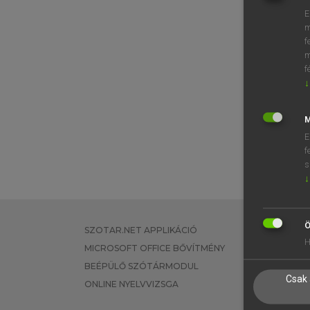
E
m
f
⚲ spat
m
f
↓
M
E
f
s
↓
Ö
SZOTAR.NET APPLIKÁCIÓ
EGYÉNI FEL
H
MICROSOFT OFFICE BŐVÍTMÉNY
TANULÓKNA
BEÉPÜLŐ SZÓTÁRMODUL
OKTATÁSI I
Csak 
ONLINE NYELVVIZSGA
VÁLLALATI 