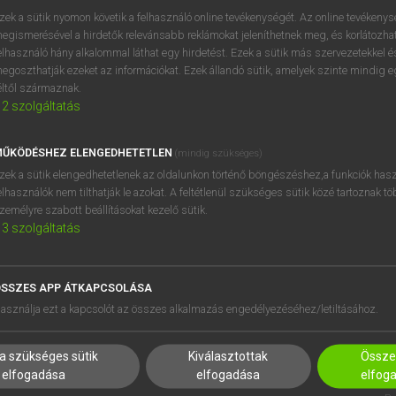
(be)mocskol
zek a sütik nyomon követik a felhasználó online tevékenységét. Az online tevékeny
egismerésével a hirdetők relevánsabb reklámokat jeleníthetnek meg, és korlátozhat
elhasználó hány alkalommal láthat egy hirdetést. Ezek a sütik más szervezetekkel és
ter
keresése szótárainkban
egoszthatják ezeket az információkat. Ezek állandó sütik, amelyek szinte mindig 
éltől származnak.
2
szolgáltatás
ŰKÖDÉSHEZ ELENGEDHETETLEN
(mindig szükséges)
zek a sütik elengedhetetlenek az oldalunkon történő böngészéshez,a funkciók hasz
elhasználók nem tilthatják le azokat. A feltétlenül szükséges sütik közé tartoznak t
zemélyre szabott beállításokat kezelő sütik.
3
szolgáltatás
SSZES APP ÁTKAPCSOLÁSA
HASZNÁLÓKNAK
SÚGÓ
asználja ezt a kapcsolót az összes alkalmazás engedélyezéséhez/letiltásához.
K
RÓLUNK
NTÉZMÉNYEKNEK
ELÉRHETŐSÉG
a szükséges sütik
Kiválasztottak
Összes
MEGOLDÁSOK
SÜTI BEÁLLÍTÁSOK
elfogadása
elfogadása
elfog