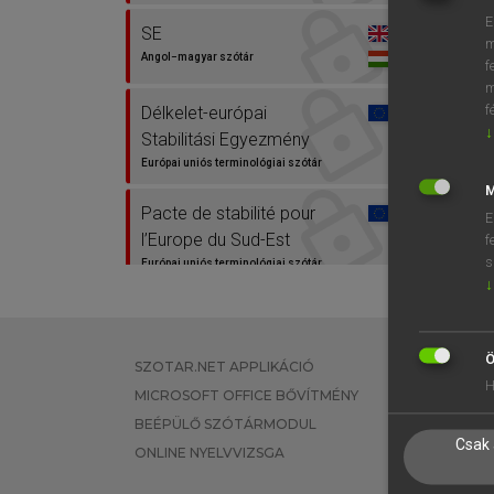
E
SE
m
Angol−magyar szótár
f
m
f
Délkelet-európai
↓
Stabilitási Egyezmény
Európai uniós terminológiai szótár
M
Pacte de stabilité pour
E
l’Europe du Sud-Est
f
s
Európai uniós terminológiai szótár
↓
Stabilitätspakt für
Südosteuropa
Ö
Európai uniós terminológiai szótár
SZOTAR.NET APPLIKÁCIÓ
EGYÉNI FEL
H
MICROSOFT OFFICE BŐVÍTMÉNY
TANULÓKNA
Stability Pact for South
BEÉPÜLŐ SZÓTÁRMODUL
OKTATÁSI I
Eastern Europe
Csak 
ONLINE NYELVVIZSGA
VÁLLALATI 
Európai uniós terminológiai szótár