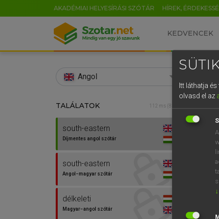
AKADÉMIAI HELYESÍRÁSI SZÓTÁR
HÍREK, ÉRDEKESS
KEDVENCEK
SÜTIK
search
Angol
Itt láthatja 
EN
olvasd el az
TALÁLATOK
Díjm
112 ms (8 db)
0
S
south-eastern
south
A
Díjmentes angol szótár
w
l
a
south-eastern
⚲ sou
t
Angol−magyar szótár
s
↓
délkeleti
Magyar−angol szótár