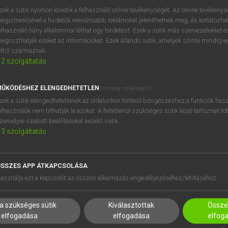
zek a sütik nyomon követik a felhasználó online tevékenységét. Az online tevékeny
egismerésével a hirdetők relevánsabb reklámokat jeleníthetnek meg, és korlátozhat
elhasználó hány alkalommal láthat egy hirdetést. Ezek a sütik más szervezetekkel és
egoszthatják ezeket az információkat. Ezek állandó sütik, amelyek szinte mindig 
éltől származnak.
2
szolgáltatás
ŰKÖDÉSHEZ ELENGEDHETETLEN
(mindig szükséges)
zek a sütik elengedhetetlenek az oldalunkon történő böngészéshez,a funkciók hasz
elhasználók nem tilthatják le azokat. A feltétlenül szükséges sütik közé tartoznak t
zemélyre szabott beállításokat kezelő sütik.
3
szolgáltatás
SSZES APP ÁTKAPCSOLÁSA
HASZNÁLÓKNAK
SÚGÓ
asználja ezt a kapcsolót az összes alkalmazás engedélyezéséhez/letiltásához.
K
RÓLUNK
NTÉZMÉNYEKNEK
ELÉRHETŐSÉG
a szükséges sütik
Kiválasztottak
Összes
MEGOLDÁSOK
SÜTI BEÁLLÍTÁSOK
elfogadása
elfogadása
elfog