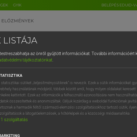
ÉGEK
GYIK
BELÉPÉS EDUID-V
ELŐZMÉNYEK
 LISTÁJA
és testreszabhatja az önről gyűjtött információkat.
További információért k
HU
DE
CN
FR
ES
IT
NL
RU
GR
adatvédelmi tájékoztatónkat
.
entes angol szótár
1
2
3
4
5
6
7
8
9
TATISZTIKA
mn
-eastern
délkeleti
q
w
e
r
t
z
u
i
 statisztikai sütiket „teljesítménysütiknek” is nevezik. Ezek a sütik információkat gy
ebhely használatának módjáról, többek között arról, hogy milyen oldalakat keresett 
a
s
d
f
g
h
j
k
l
é
inkekre kattintott. Ezek az információk a felhasználó azonosítására nem használható
datok összesítettek és anonimizáltak. Céljuk kizárólag a weboldal funkcióinak javít
th-eastern
keresése szótárainkban
í
y
x
c
v
b
n
m
,
.
artoznak a harmadik féltől származó elemzési szolgáltatásokhoz tartozó sütik; ilye
zolgáltatások a látogatóelemzések, a hőtérképek és a közösségi médiaanalitika.
1
szolgáltatás
MARKETING