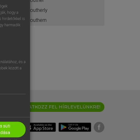
souther
ségek
southerly
ják, hogy a
 hirdetőkkel is
southern
egy harmadik
nálatához, és a
öbbek között a
IRATKOZZ FEL HÍRLEVELÜNKRE!
 süti
adása