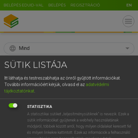
BELÉPÉS EDUID-VAL
BELÉPÉS
REGISZTRÁCIÓ
EN
menu
language
Mind
search
SÜTIK LISTÁJA
GR
KERESÉS
Itt láthatja és testreszabhatja az önről gyűjtött információkat.
5
6
7
8
9
ö
ü
ó
További információért kérjük, olvasd el az
adatvédelmi
tájékoztatónkat
.
r
t
z
u
i
o
p
ő
ú
Díjmentes angol szótár
STATISZTIKA
g
h
j
k
l
é
á
ű
Ω
mn
A statisztikai sütiket „teljesítménysütiknek” is nevezik. Ezek a
southerly
déli
sütik információkat gyűjtenek a webhely használatának
v
b
n
m
,
.
-
AltGr
hsz
déli irányba(n)
módjáról, többek között arról, hogy milyen oldalakat keresett fel
dél felől
és milyen linkekre kattintott. Ezek az információk a felhasználó