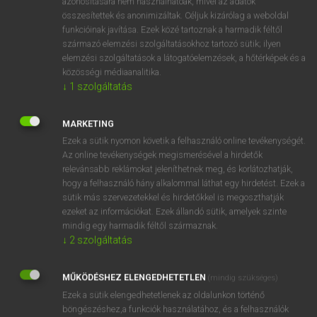
azonosítására nem használhatóak, mivel az adatok
délről
összesítettek és anonimizáltak. Céljuk kizárólag a weboldal
funkcióinak javítása. Ezek közé tartoznak a harmadik féltől
származó elemzési szolgáltatásokhoz tartozó sütik; ilyen
⚲ southerly
keresése szótárainkban
elemzési szolgáltatások a látogatóelemzések, a hőtérképek és a
közösségi médiaanalitika.
↓
1
szolgáltatás
MARKETING
DÍJMENTES ANGOL SZÓTÁR
Ezek a sütik nyomon követik a felhasználó online tevékenységét.
Az online tevékenységek megismerésével a hirdetők
south-easterly
relevánsabb reklámokat jeleníthetnek meg, és korlátozhatják,
south-eastern
hogy a felhasználó hány alkalommal láthat egy hirdetést. Ezek a
sütik más szervezetekkel és hirdetőkkel is megoszthatják
south-eastward
ezeket az információkat. Ezek állandó sütik, amelyek szinte
souther
mindig egy harmadik féltől származnak.
↓
2
szolgáltatás
southerly
southern
MŰKÖDÉSHEZ ELENGEDHETETLEN
(mindig szükséges)
southerner
Ezek a sütik elengedhetetlenek az oldalunkon történő
böngészéshez,a funkciók használatához, és a felhasználók
southernmost