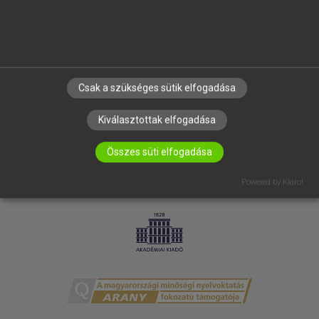
ELÉRHETŐSÉG
SÜTI BEÁLLÍTÁSOK
IRATKOZZ FEL HÍRLEVELÜNKRE!
Csak a szükséges sütik elfogadása
Kiválasztottak elfogadása
Összes süti elfogadása
Powered by Klaro!
LICENCSZERZŐDÉS
ADATVÉDELEM