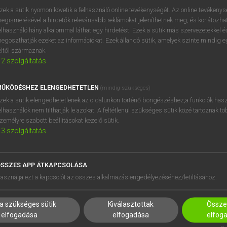
zek a sütik nyomon követik a felhasználó online tevékenységét. Az online tevékeny
egismerésével a hirdetők relevánsabb reklámokat jeleníthetnek meg, és korlátozhat
elhasználó hány alkalommal láthat egy hirdetést. Ezek a sütik más szervezetekkel és
egoszthatják ezeket az információkat. Ezek állandó sütik, amelyek szinte mindig 
éltől származnak.
2
szolgáltatás
ŰKÖDÉSHEZ ELENGEDHETETLEN
(mindig szükséges)
zek a sütik elengedhetetlenek az oldalunkon történő böngészéshez,a funkciók hasz
elhasználók nem tilthatják le azokat. A feltétlenül szükséges sütik közé tartoznak t
zemélyre szabott beállításokat kezelő sütik.
3
szolgáltatás
SSZES APP ÁTKAPCSOLÁSA
HASZNÁLÓKNAK
SÚGÓ
asználja ezt a kapcsolót az összes alkalmazás engedélyezéséhez/letiltásához.
K
RÓLUNK
NTÉZMÉNYEKNEK
ELÉRHETŐSÉG
a szükséges sütik
Kiválasztottak
Összes
MEGOLDÁSOK
SÜTI BEÁLLÍTÁSOK
elfogadása
elfogadása
elfog