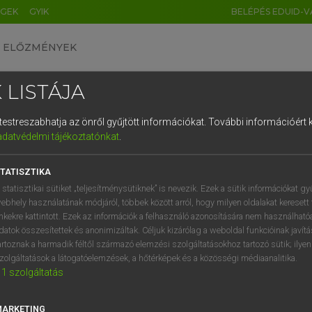
ÉGEK
GYIK
BELÉPÉS EDUID-V
ELŐZMÉNYEK
 LISTÁJA
és testreszabhatja az önről gyűjtött információkat.
További információért k
HU
DE
CN
FR
ES
IT
NL
RU
GR
adatvédelmi tájékoztatónkat
.
entes angol szótár
1
2
3
4
5
6
7
8
9
TATISZTIKA
fn
-East Asia
Délkelet-Ázsia
q
w
e
r
t
z
u
i
 statisztikai sütiket „teljesítménysütiknek” is nevezik. Ezek a sütik információkat gy
ebhely használatának módjáról, többek között arról, hogy milyen oldalakat keresett 
a
s
d
f
g
h
j
k
l
é
inkekre kattintott. Ezek az információk a felhasználó azonosítására nem használható
datok összesítettek és anonimizáltak. Céljuk kizárólag a weboldal funkcióinak javít
h-East Asia
keresése szótárainkban
í
y
x
c
v
b
n
m
,
.
artoznak a harmadik féltől származó elemzési szolgáltatásokhoz tartozó sütik; ilye
zolgáltatások a látogatóelemzések, a hőtérképek és a közösségi médiaanalitika.
1
szolgáltatás
MARKETING