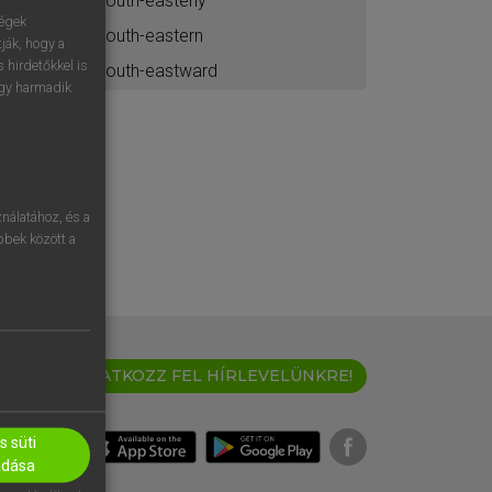
south-easterly
ségek
south-eastern
ják, hogy a
 hirdetőkkel is
south-eastward
egy harmadik
nálatához, és a
öbbek között a
IRATKOZZ FEL HÍRLEVELÜNKRE!
 süti
adása