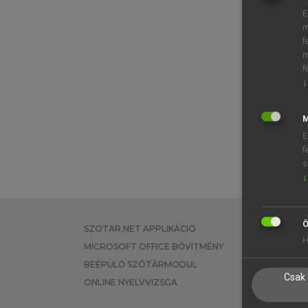
E
m
f
m
f
↓
M
E
f
s
↓
Ö
SZOTAR.NET APPLIKÁCIÓ
EGYÉNI FEL
H
MICROSOFT OFFICE BŐVÍTMÉNY
TANULÓKNA
BEÉPÜLŐ SZÓTÁRMODUL
OKTATÁSI I
Csak 
ONLINE NYELVVIZSGA
VÁLLALATI 