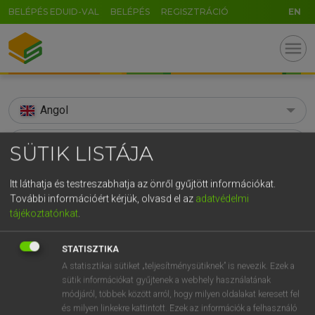
BELÉPÉS EDUID-VAL
BELÉPÉS
REGISZTRÁCIÓ
EN
menu
Angol
search
SÜTIK LISTÁJA
GR
KERESÉS
Itt láthatja és testreszabhatja az önről gyűjtött információkat.
5
6
7
8
9
ö
ü
ó
További információért kérjük, olvasd el az
adatvédelmi
TALÁLATOK
82 ms (9 db)
tájékoztatónkat
.
r
t
z
u
i
o
p
ő
ú
soul-searching
soul-searching
g
h
j
k
l
é
á
ű
Ω
STATISZTIKA
Díjmentes angol szótár
Angol−magyar egyetemes nagyszótár
A statisztikai sütiket „teljesítménysütiknek” is nevezik. Ezek a
v
b
n
m
,
.
-
AltGr
sütik információkat gyűjtenek a webhely használatának
módjáról, többek között arról, hogy milyen oldalakat keresett fel
Díjmentes angol szótár
arrow_forward_ios
és milyen linkekre kattintott. Ezek az információk a felhasználó