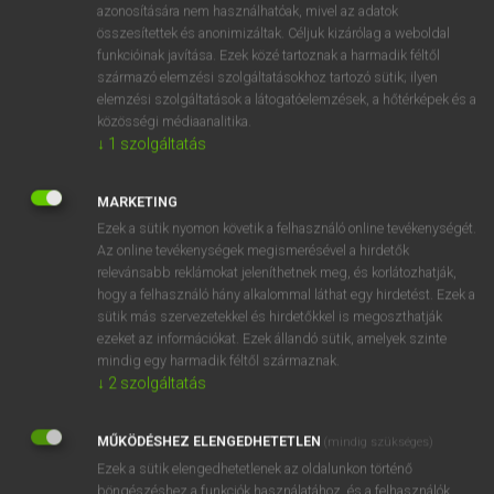
azonosítására nem használhatóak, mivel az adatok
fn
soul-searching
önvizsgálat
összesítettek és anonimizáltak. Céljuk kizárólag a weboldal
funkcióinak javítása. Ezek közé tartoznak a harmadik féltől
lelkiismeret-vizsgálat
származó elemzési szolgáltatásokhoz tartozó sütik; ilyen
mn
önvizsgálat
elemzési szolgáltatások a látogatóelemzések, a hőtérképek és a
közösségi médiaanalitika.
↓
1
szolgáltatás
⚲ soul-searching
keresése szótárainkban
MARKETING
Ezek a sütik nyomon követik a felhasználó online tevékenységét.
Az online tevékenységek megismerésével a hirdetők
relevánsabb reklámokat jeleníthetnek meg, és korlátozhatják,
DÍJMENTES ANGOL SZÓTÁR
hogy a felhasználó hány alkalommal láthat egy hirdetést. Ezek a
sütik más szervezetekkel és hirdetőkkel is megoszthatják
soul-killing
ezeket az információkat. Ezek állandó sütik, amelyek szinte
mindig egy harmadik féltől származnak.
soulless
↓
2
szolgáltatás
soul mate
soul music
MŰKÖDÉSHEZ ELENGEDHETETLEN
(mindig szükséges)
Ezek a sütik elengedhetetlenek az oldalunkon történő
soul-searching
böngészéshez,a funkciók használatához, és a felhasználók