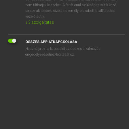
soul-stirring
nem tilthatják le azokat. A feltétlenül szükséges sütik közé
tartoznak többek között a személyre szabott beállításokat
sound
kezelő sütik.
soundable
↓
3
szolgáltatás
sound-absorbing
ÖSSZES APP ÁTKAPCSOLÁSA
Használja ezt a kapcsolót az összes alkalmazás
engedélyezéséhez/letiltásához.
SZOTAR.NET APPLIKÁCIÓ
MICROSOFT OFFICE BŐVÍTMÉNY
BEÉPÜLŐ SZÓTÁRMODUL
ONLINE NYELVVIZSGA
EGYÉNI FELHASZNÁLÓKNAK
TANULÓKNAK
OKTATÁSI INTÉZMÉNYEKNEK
VÁLLALATI MEGOLDÁSOK