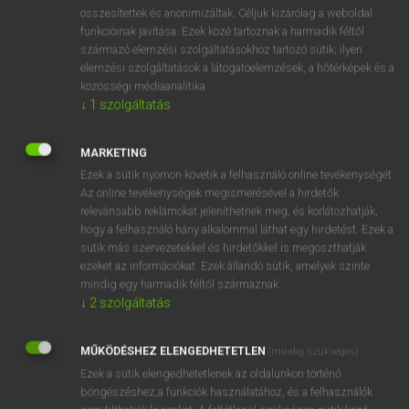
⚲ soul-stirring
keresése szótárainkban
összesítettek és anonimizáltak. Céljuk kizárólag a weboldal
funkcióinak javítása. Ezek közé tartoznak a harmadik féltől
származó elemzési szolgáltatásokhoz tartozó sütik; ilyen
elemzési szolgáltatások a látogatóelemzések, a hőtérképek és a
közösségi médiaanalitika.
DÍJMENTES ANGOL SZÓTÁR
↓
1
szolgáltatás
soulless
MARKETING
soul mate
Ezek a sütik nyomon követik a felhasználó online tevékenységét.
soul music
Az online tevékenységek megismerésével a hirdetők
relevánsabb reklámokat jeleníthetnek meg, és korlátozhatják,
soul-searching
hogy a felhasználó hány alkalommal láthat egy hirdetést. Ezek a
soul-stirring
sütik más szervezetekkel és hirdetőkkel is megoszthatják
ezeket az információkat. Ezek állandó sütik, amelyek szinte
sound
mindig egy harmadik féltől származnak.
soundable
↓
2
szolgáltatás
sound-absorbing
MŰKÖDÉSHEZ ELENGEDHETETLEN
(mindig szükséges)
sound absorption
Ezek a sütik elengedhetetlenek az oldalunkon történő
böngészéshez,a funkciók használatához, és a felhasználók