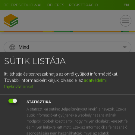
BELÉPÉS EDUID-VAL
BELÉPÉS
REGISZTRÁCIÓ
EN
menu
language
Mind
SÜTIK LISTÁJA
search
GR
Itt láthatja és testreszabhatja az önről gyűjtött információkat.
KERESÉS
További információért kérjük, olvasd el az
adatvédelmi
5
6
7
8
9
ö
ü
ó
tájékoztatónkat
.
r
t
z
u
i
o
p
ő
ú
Díjmentes angol szótár
STATISZTIKA
g
h
j
k
l
é
á
ű
Ω
A statisztikai sütiket „teljesítménysütiknek” is nevezik. Ezek a
mn
soul-stirring
lelkesítő
sütik információkat gyűjtenek a webhely használatának
v
b
n
m
,
.
-
AltGr
módjáról, többek között arról, hogy milyen oldalakat keresett fel
és milyen linkekre kattintott. Ezek az információk a felhasználó
azonosítására nem használhatóak, mivel az adatok