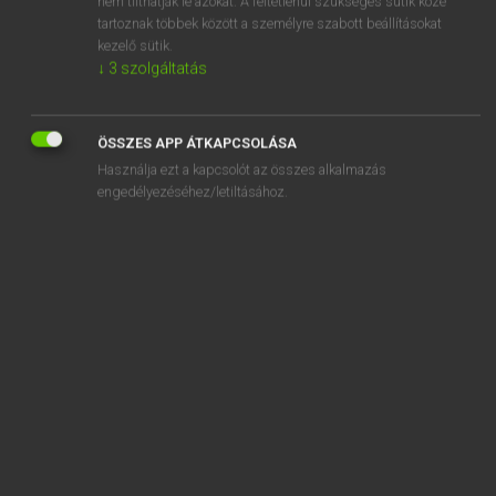
nem tilthatják le azokat. A feltétlenül szükséges sütik közé
tartoznak többek között a személyre szabott beállításokat
kezelő sütik.
SZOTAR.NET APPLIKÁCIÓ
↓
3
szolgáltatás
MICROSOFT OFFICE BŐVÍTMÉNY
BEÉPÜLŐ SZÓTÁRMODUL
ÖSSZES APP ÁTKAPCSOLÁSA
ONLINE NYELVVIZSGA
Használja ezt a kapcsolót az összes alkalmazás
engedélyezéséhez/letiltásához.
EGYÉNI FELHASZNÁLÓKNAK
TANULÓKNAK
OKTATÁSI INTÉZMÉNYEKNEK
VÁLLALATI MEGOLDÁSOK
SÚGÓ
RÓLUNK
ELÉRHETŐSÉG
SÜTI BEÁLLÍTÁSOK