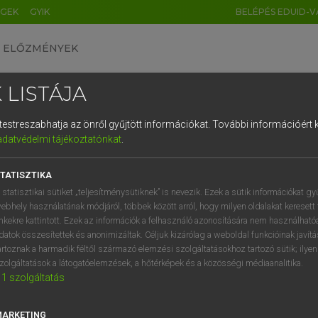
ÉGEK
GYIK
BELÉPÉS EDUID-V
ELŐZMÉNYEK
 LISTÁJA
és testreszabhatja az önről gyűjtött információkat.
További információért k
HU
DE
CN
FR
ES
IT
NL
RU
GR
adatvédelmi tájékoztatónkat
.
 A. PÉTER, VARGA GYÖRGY
1
2
3
4
5
6
7
8
9
yar−angol egyetemes nagyszótár
TATISZTIKA
q
w
e
r
t
z
u
i
 statisztikai sütiket „teljesítménysütiknek” is nevezik. Ezek a sütik információkat gy
ebhely használatának módjáról, többek között arról, hogy milyen oldalakat keresett 
a
s
d
f
g
h
j
k
l
é
inkekre kattintott. Ezek az információk a felhasználó azonosítására nem használható
datok összesítettek és anonimizáltak. Céljuk kizárólag a weboldal funkcióinak javít
í
y
x
c
v
b
n
m
,
.
artoznak a harmadik féltől származó elemzési szolgáltatásokhoz tartozó sütik; ilye
zolgáltatások a látogatóelemzések, a hőtérképek és a közösségi médiaanalitika.
VAN ELŐFIZETÉSED?
NINCS ELŐFIZETÉSED
1
szolgáltatás
előfizetésem a teljes szócikk
Nincs regisztrációm és előfiz
megtekintéséhez.
A szótár 2 órás, díjmente
MARKETING