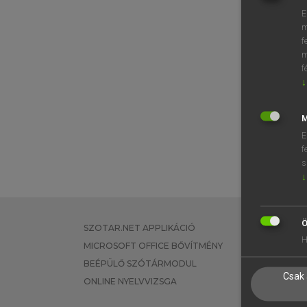
E
m
f
m
f
↓
M
E
f
s
↓
Ö
SZOTAR.NET APPLIKÁCIÓ
EGYÉNI FEL
H
MICROSOFT OFFICE BŐVÍTMÉNY
TANULÓKNA
BEÉPÜLŐ SZÓTÁRMODUL
OKTATÁSI I
Csak 
ONLINE NYELVVIZSGA
VÁLLALATI 