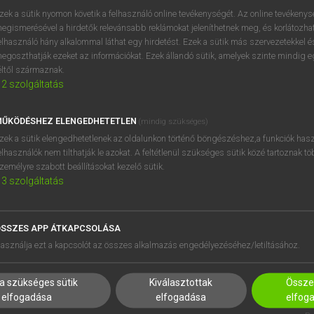
próbaverziójának elindítás
zek a sütik nyomon követik a felhasználó online tevékenységét. Az online tevékeny
BELÉPÉS
regisztrálok és
belépek
.
egismerésével a hirdetők relevánsabb reklámokat jeleníthetnek meg, és korlátozhat
elhasználó hány alkalommal láthat egy hirdetést. Ezek a sütik más szervezetekkel és
egoszthatják ezeket az információkat. Ezek állandó sütik, amelyek szinte mindig 
REGISZTRÁCIÓ
éltől származnak.
2
szolgáltatás
ŰKÖDÉSHEZ ELENGEDHETETLEN
(mindig szükséges)
zek a sütik elengedhetetlenek az oldalunkon történő böngészéshez,a funkciók hasz
elhasználók nem tilthatják le azokat. A feltétlenül szükséges sütik közé tartoznak t
zemélyre szabott beállításokat kezelő sütik.
3
szolgáltatás
SSZES APP ÁTKAPCSOLÁSA
HASZNÁLÓKNAK
SÚGÓ
asználja ezt a kapcsolót az összes alkalmazás engedélyezéséhez/letiltásához.
K
RÓLUNK
NTÉZMÉNYEKNEK
ELÉRHETŐSÉG
a szükséges sütik
Kiválasztottak
Összes
MEGOLDÁSOK
SÜTI BEÁLLÍTÁSOK
elfogadása
elfogadása
elfog