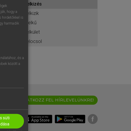
lelkizés
ához
ségek
ják, hogy a
lelkizik
 hirdetőkkel is
-lelkű
egy harmadik
lelkület
lelocsol
nálatához, és a
öbbek között a
IRATKOZZ FEL HÍRLEVELÜNKRE!
 süti
adása