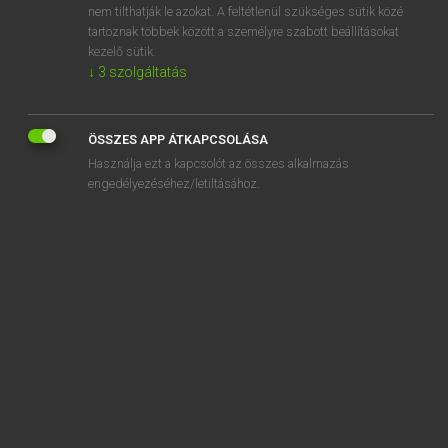
nem tilthatják le azokat. A feltétlenül szükséges sütik közé
sorakozik
tartoznak többek között a személyre szabott beállításokat
sorakozó
kezelő sütik.
↓
3
szolgáltatás
ÖSSZES APP ÁTKAPCSOLÁSA
SZOTAR.NET APPLIKÁCIÓ
Használja ezt a kapcsolót az összes alkalmazás
engedélyezéséhez/letiltásához.
MICROSOFT OFFICE BŐVÍTMÉNY
BEÉPÜLŐ SZÓTÁRMODUL
ONLINE NYELVVIZSGA
EGYÉNI FELHASZNÁLÓKNAK
TANULÓKNAK
OKTATÁSI INTÉZMÉNYEKNEK
VÁLLALATI MEGOLDÁSOK
SÚGÓ