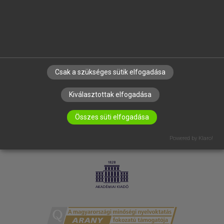
RÓLUNK
ELÉRHETŐSÉG
SÜTI BEÁLLÍTÁSOK
IRATKOZZ FEL HÍRLEVELÜNKRE!
Csak a szükséges sütik elfogadása
Kiválasztottak elfogadása
Összes süti elfogadása
Powered by Klaro!
LICENCSZERZŐDÉS
ADATVÉDELEM