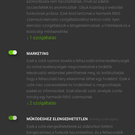
azonosítására nem használhatóak, mivel az adatok
összesítettek és anonimizáltak. Céljuk kizárólag a weboldal
fn
/
mn
soprano
szoprán (énekes)
funkcióinak javítása. Ezek közé tartoznak a harmadik féltől
származó elemzési szolgáltatásokhoz tartozó sütik; ilyen
elemzési szolgáltatások a látogatóelemzések, a hőtérképek és a
⚲ soprano
keresése szótárainkban
közösségi médiaanalitika.
↓
1
szolgáltatás
MARKETING
Ezek a sütik nyomon követik a felhasználó online tevékenységét.
DÍJMENTES ANGOL SZÓTÁR
Az online tevékenységek megismerésével a hirdetők
relevánsabb reklámokat jeleníthetnek meg, és korlátozhatják,
soporific
hogy a felhasználó hány alkalommal láthat egy hirdetést. Ezek a
sopping
sütik más szervezetekkel és hirdetőkkel is megoszthatják
ezeket az információkat. Ezek állandó sütik, amelyek szinte
sopping wet
mindig egy harmadik féltől származnak.
soppy
↓
2
szolgáltatás
soprano
MŰKÖDÉSHEZ ELENGEDHETETLEN
(mindig szükséges)
sor
Ezek a sütik elengedhetetlenek az oldalunkon történő
sorakozás
böngészéshez,a funkciók használatához, és a felhasználók