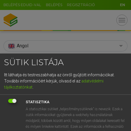
BELÉPÉS EDUID-VAL
BELÉPÉS
REGISZTRÁCIÓ
EN
menu
Angol
search
SÜTIK LISTÁJA
GR
KERESÉS
Itt láthatja és testreszabhatja az önről gyűjtött információkat.
5
6
7
8
9
ö
ü
ó
További információért kérjük, olvasd el az
adatvédelmi
TALÁLATOK
159 ms (15 db)
tájékoztatónkat
.
r
t
z
u
i
o
p
ő
ú
soprano
soprano
STATISZTIKA
g
h
j
k
l
é
á
ű
Ω
Díjmentes angol szótár
Angol−magyar egyetemes nagyszótár
A statisztikai sütiket „teljesítménysütiknek” is nevezik. Ezek a
sütik információkat gyűjtenek a webhely használatának
v
b
n
m
,
.
-
AltGr
módjáról, többek között arról, hogy milyen oldalakat keresett fel
Díjmentes angol szótár
arrow_forward_ios
és milyen linkekre kattintott. Ezek az információk a felhasználó