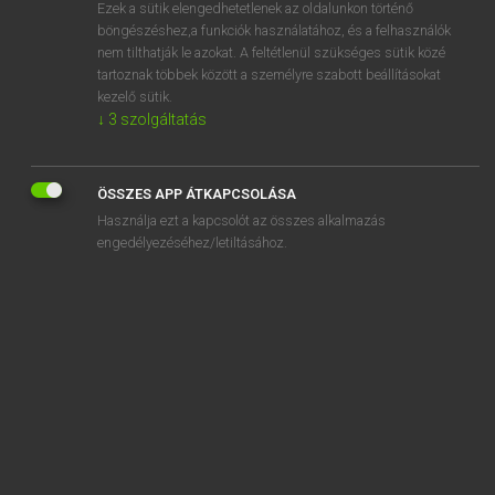
Ezek a sütik elengedhetetlenek az oldalunkon történő
böngészéshez,a funkciók használatához, és a felhasználók
nem tilthatják le azokat. A feltétlenül szükséges sütik közé
Magay Tamás
tartoznak többek között a személyre szabott beállításokat
MAGYAR−ANGOL SZÓTÁR
kezelő sütik.
↓
3
szolgáltatás
Kapcsolódó anyagok
szopóka
ÖSSZES APP ÁTKAPCSOLÁSA
szopókás
Használja ezt a kapcsolót az összes alkalmazás
szopornyica
engedélyezéséhez/letiltásához.
szopós
szoprán
szoptat
szoptatás
szoptatós
szór