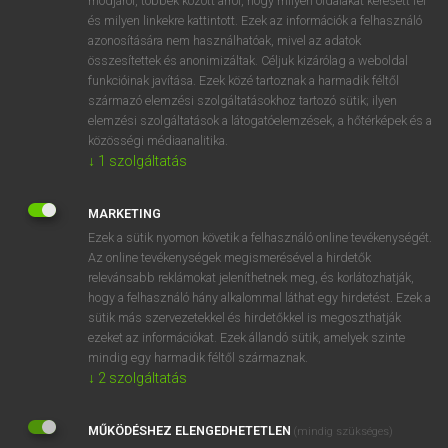
módjáról, többek között arról, hogy milyen oldalakat keresett fel
és milyen linkekre kattintott. Ezek az információk a felhasználó
VAN ELŐFIZETÉSED?
azonosítására nem használhatóak, mivel az adatok
összesítettek és anonimizáltak. Céljuk kizárólag a weboldal
Van előfizetésem a teljes szócikk megtekintéséhez.
funkcióinak javítása. Ezek közé tartoznak a harmadik féltől
származó elemzési szolgáltatásokhoz tartozó sütik; ilyen
BELÉPÉS
elemzési szolgáltatások a látogatóelemzések, a hőtérképek és a
közösségi médiaanalitika.
↓
1
szolgáltatás
MARKETING
Ezek a sütik nyomon követik a felhasználó online tevékenységét.
Az online tevékenységek megismerésével a hirdetők
NINCS ELŐFIZETÉSED?
relevánsabb reklámokat jeleníthetnek meg, és korlátozhatják,
Nincs regisztrációm és előfizetésem. A szótár 2 órás,
hogy a felhasználó hány alkalommal láthat egy hirdetést. Ezek a
díjmentes próbaverziójának elindításához regisztrálok és
sütik más szervezetekkel és hirdetőkkel is megoszthatják
belépek
.
ezeket az információkat. Ezek állandó sütik, amelyek szinte
mindig egy harmadik féltől származnak.
↓
2
szolgáltatás
REGISZTRÁCIÓ
MŰKÖDÉSHEZ ELENGEDHETETLEN
(mindig szükséges)