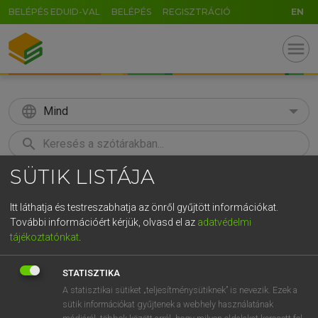
BELÉPÉS EDUID-VAL
BELÉPÉS
REGISZTRÁCIÓ
EN
menu
language
Mind
search
SÜTIK LISTÁJA
GR
KERESÉS
5
6
7
8
9
ö
ü
ó
Itt láthatja és testreszabhatja az önről gyűjtött információkat.
További információért kérjük, olvasd el az
adatvédelmi
r
t
z
u
i
o
p
ő
ú
MAGAY TAMÁS
tájékoztatónkat
.
Magyar−angol szótár
g
h
j
k
l
é
á
ű
Ω
STATISZTIKA
v
b
n
m
,
.
-
AltGr
A statisztikai sütiket „teljesítménysütiknek” is nevezik. Ezek a
sütik információkat gyűjtenek a webhely használatának