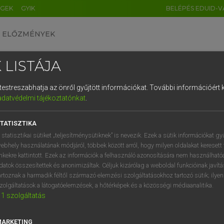
ÉGEK
GYIK
BELÉPÉS EDUID-V
ELŐZMÉNYEK
 LISTÁJA
és testreszabhatja az önről gyűjtött információkat.
További információért k
HU
DE
CN
FR
ES
IT
NL
RU
GR
adatvédelmi tájékoztatónkat
.
 A. PÉTER, VARGA GYÖRGY
1
2
3
4
5
6
7
8
9
ol−magyar egyetemes nagyszótár
TATISZTIKA
q
w
e
r
t
z
u
i
 statisztikai sütiket „teljesítménysütiknek” is nevezik. Ezek a sütik információkat gy
ebhely használatának módjáról, többek között arról, hogy milyen oldalakat keresett 
a
s
d
f
g
h
j
k
l
é
inkekre kattintott. Ezek az információk a felhasználó azonosítására nem használható
datok összesítettek és anonimizáltak. Céljuk kizárólag a weboldal funkcióinak javít
í
y
x
c
v
b
n
m
,
.
artoznak a harmadik féltől származó elemzési szolgáltatásokhoz tartozó sütik; ilye
zolgáltatások a látogatóelemzések, a hőtérképek és a közösségi médiaanalitika.
VAN ELŐFIZETÉSED?
NINCS ELŐFIZETÉSED
1
szolgáltatás
előfizetésem a teljes szócikk
Nincs regisztrációm és előfiz
megtekintéséhez.
A szótár 2 órás, díjmente
MARKETING