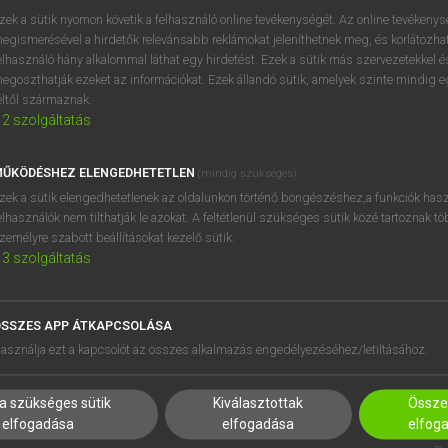
próbaverziójának elindítás
zek a sütik nyomon követik a felhasználó online tevékenységét. Az online tevékeny
BELÉPÉS
regisztrálok és
belépek
.
egismerésével a hirdetők relevánsabb reklámokat jeleníthetnek meg, és korlátozhat
elhasználó hány alkalommal láthat egy hirdetést. Ezek a sütik más szervezetekkel és
egoszthatják ezeket az információkat. Ezek állandó sütik, amelyek szinte mindig 
REGISZTRÁCIÓ
éltől származnak.
2
szolgáltatás
ŰKÖDÉSHEZ ELENGEDHETETLEN
(mindig szükséges)
zek a sütik elengedhetetlenek az oldalunkon történő böngészéshez,a funkciók hasz
elhasználók nem tilthatják le azokat. A feltétlenül szükséges sütik közé tartoznak t
zemélyre szabott beállításokat kezelő sütik.
3
szolgáltatás
SSZES APP ÁTKAPCSOLÁSA
HASZNÁLÓKNAK
SÚGÓ
asználja ezt a kapcsolót az összes alkalmazás engedélyezéséhez/letiltásához.
K
RÓLUNK
NTÉZMÉNYEKNEK
ELÉRHETŐSÉG
a szükséges sütik
Kiválasztottak
Összes
MEGOLDÁSOK
SÜTI BEÁLLÍTÁSOK
elfogadása
elfogadása
elfog