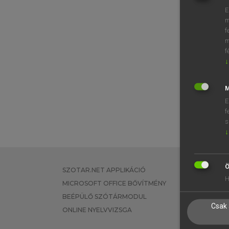
E
m
f
m
f
↓
M
E
f
s
↓
Ö
SZOTAR.NET APPLIKÁCIÓ
EGYÉNI FEL
H
MICROSOFT OFFICE BŐVÍTMÉNY
TANULÓKNA
BEÉPÜLŐ SZÓTÁRMODUL
OKTATÁSI I
Csak 
ONLINE NYELVVIZSGA
VÁLLALATI 