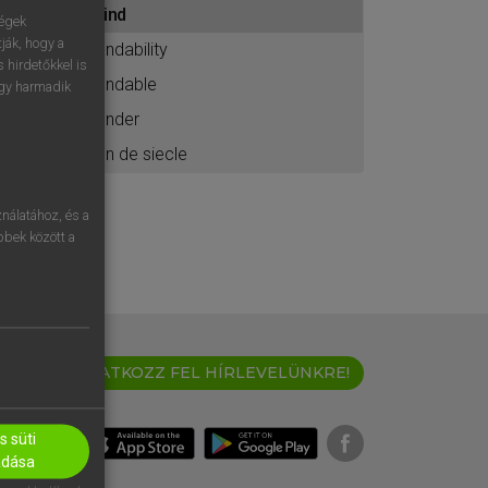
find
ához
ségek
ják, hogy a
findability
 hirdetőkkel is
findable
egy harmadik
finder
fin de siecle
nálatához, és a
öbbek között a
IRATKOZZ FEL HÍRLEVELÜNKRE!
 süti
adása