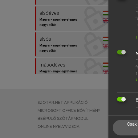
E
m
alsóéves
f
Magyar−angol egyetemes
m
nagyszótár
f
↓
alsós
Magyar−angol egyetemes
nagyszótár
M
E
másodéves
f
Magyar−angol egyetemes
s
nagyszótár
↓
másodéves
Magyar−angol szótár
Ö
SZOTAR.NET APPLIKÁCIÓ
EGYÉNI FEL
H
MICROSOFT OFFICE BŐVÍTMÉNY
TANULÓKNA
önhitt
BEÉPÜLŐ SZÓTÁRMODUL
OKTATÁSI I
Magyar−angol egyetemes
Csak 
nagyszótár
ONLINE NYELVVIZSGA
VÁLLALATI 