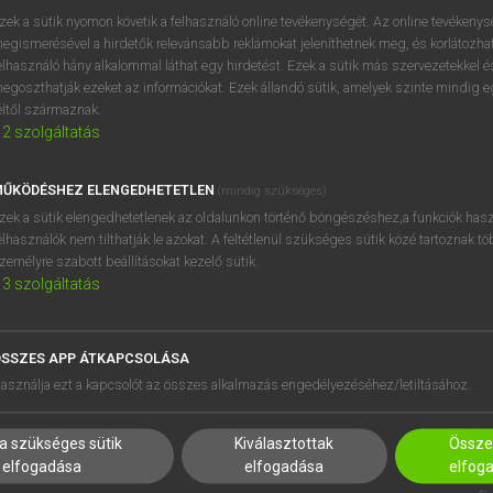
zek a sütik nyomon követik a felhasználó online tevékenységét. Az online tevékeny
egismerésével a hirdetők relevánsabb reklámokat jeleníthetnek meg, és korlátozhat
elhasználó hány alkalommal láthat egy hirdetést. Ezek a sütik más szervezetekkel és
egoszthatják ezeket az információkat. Ezek állandó sütik, amelyek szinte mindig 
éltől származnak.
2
szolgáltatás
ŰKÖDÉSHEZ ELENGEDHETETLEN
(mindig szükséges)
zek a sütik elengedhetetlenek az oldalunkon történő böngészéshez,a funkciók hasz
elhasználók nem tilthatják le azokat. A feltétlenül szükséges sütik közé tartoznak t
zemélyre szabott beállításokat kezelő sütik.
3
szolgáltatás
SSZES APP ÁTKAPCSOLÁSA
HASZNÁLÓKNAK
SÚGÓ
asználja ezt a kapcsolót az összes alkalmazás engedélyezéséhez/letiltásához.
K
RÓLUNK
NTÉZMÉNYEKNEK
ELÉRHETŐSÉG
a szükséges sütik
Kiválasztottak
Összes
MEGOLDÁSOK
SÜTI BEÁLLÍTÁSOK
elfogadása
elfogadása
elfog