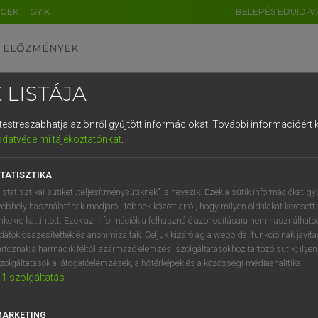
ÉGEK
GYIK
BELÉPÉS EDUID-V
ELŐZMÉNYEK
 LISTÁJA
és testreszabhatja az önről gyűjtött információkat.
További információért k
HU
DE
CN
FR
ES
IT
NL
RU
GR
adatvédelmi tájékoztatónkat
.
entes angol szótár
1
2
3
4
5
6
7
8
9
TATISZTIKA
mn
/
fn
omore
másodéves
q
w
e
r
t
z
u
i
 statisztikai sütiket „teljesítménysütiknek” is nevezik. Ezek a sütik információkat gy
ebhely használatának módjáról, többek között arról, hogy milyen oldalakat keresett 
a
s
d
f
g
h
j
k
l
é
inkekre kattintott. Ezek az információk a felhasználó azonosítására nem használható
datok összesítettek és anonimizáltak. Céljuk kizárólag a weboldal funkcióinak javít
homore
keresése szótárainkban
í
y
x
c
v
b
n
m
,
.
artoznak a harmadik féltől származó elemzési szolgáltatásokhoz tartozó sütik; ilye
zolgáltatások a látogatóelemzések, a hőtérképek és a közösségi médiaanalitika.
1
szolgáltatás
MARKETING