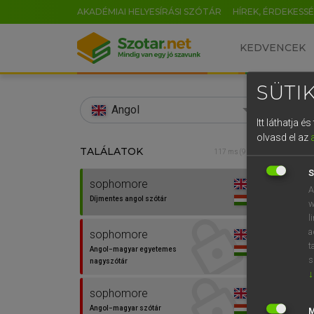
AKADÉMIAI HELYESÍRÁSI SZÓTÁR
HÍREK, ÉRDEKESS
KEDVENCEK
SÜTIK
search
Angol
Itt láthatja 
EN
olvasd el az
TALÁLATOK
Díjm
117 ms (9 db)
0
S
sophomore
soph
A
Díjmentes angol szótár
w
l
a
sophomore
⚲ sop
t
Angol−magyar egyetemes
s
nagyszótár
↓
sophomore
Angol−magyar szótár