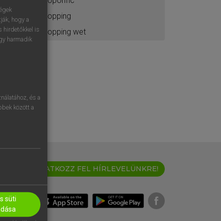
soporific
ségek
sopping
ják, hogy a
 hirdetőkkel is
sopping wet
egy harmadik
nálatához, és a
öbbek között a
IRATKOZZ FEL HÍRLEVELÜNKRE!
 süti
adása