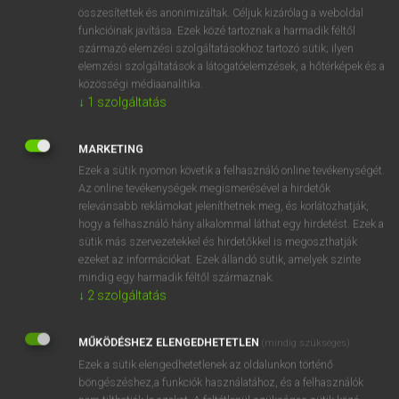
⚲ sophomore
keresése szótárainkban
összesítettek és anonimizáltak. Céljuk kizárólag a weboldal
funkcióinak javítása. Ezek közé tartoznak a harmadik féltől
származó elemzési szolgáltatásokhoz tartozó sütik; ilyen
elemzési szolgáltatások a látogatóelemzések, a hőtérképek és a
közösségi médiaanalitika.
DÍJMENTES ANGOL SZÓTÁR
↓
1
szolgáltatás
sophisticate
MARKETING
sophisticated
Ezek a sütik nyomon követik a felhasználó online tevékenységét.
sophistication
Az online tevékenységek megismerésével a hirdetők
relevánsabb reklámokat jeleníthetnek meg, és korlátozhatják,
sophistry
hogy a felhasználó hány alkalommal láthat egy hirdetést. Ezek a
sophomore
sütik más szervezetekkel és hirdetőkkel is megoszthatják
ezeket az információkat. Ezek állandó sütik, amelyek szinte
sophomoric
mindig egy harmadik féltől származnak.
soporific
↓
2
szolgáltatás
sopping
MŰKÖDÉSHEZ ELENGEDHETETLEN
(mindig szükséges)
sopping wet
Ezek a sütik elengedhetetlenek az oldalunkon történő
böngészéshez,a funkciók használatához, és a felhasználók