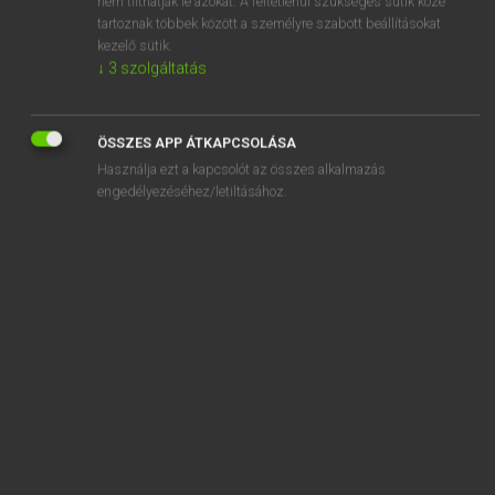
nem tilthatják le azokat. A feltétlenül szükséges sütik közé
tartoznak többek között a személyre szabott beállításokat
kezelő sütik.
SZOTAR.NET APPLIKÁCIÓ
↓
3
szolgáltatás
MICROSOFT OFFICE BŐVÍTMÉNY
BEÉPÜLŐ SZÓTÁRMODUL
ÖSSZES APP ÁTKAPCSOLÁSA
ONLINE NYELVVIZSGA
Használja ezt a kapcsolót az összes alkalmazás
engedélyezéséhez/letiltásához.
EGYÉNI FELHASZNÁLÓKNAK
TANULÓKNAK
OKTATÁSI INTÉZMÉNYEKNEK
VÁLLALATI MEGOLDÁSOK
SÚGÓ
RÓLUNK
ELÉRHETŐSÉG
SÜTI BEÁLLÍTÁSOK