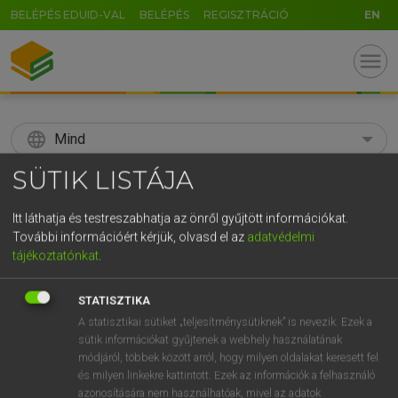
BELÉPÉS EDUID-VAL
BELÉPÉS
REGISZTRÁCIÓ
EN
menu
language
Mind
SÜTIK LISTÁJA
search
GR
Itt láthatja és testreszabhatja az önről gyűjtött információkat.
KERESÉS
További információért kérjük, olvasd el az
adatvédelmi
5
6
7
8
9
ö
ü
ó
tájékoztatónkat
.
r
t
z
u
i
o
p
ő
ú
Díjmentes angol szótár
STATISZTIKA
g
h
j
k
l
é
á
ű
Ω
A statisztikai sütiket „teljesítménysütiknek” is nevezik. Ezek a
mn
/
fn
sophomore
másodéves
sütik információkat gyűjtenek a webhely használatának
v
b
n
m
,
.
-
AltGr
módjáról, többek között arról, hogy milyen oldalakat keresett fel
és milyen linkekre kattintott. Ezek az információk a felhasználó
azonosítására nem használhatóak, mivel az adatok