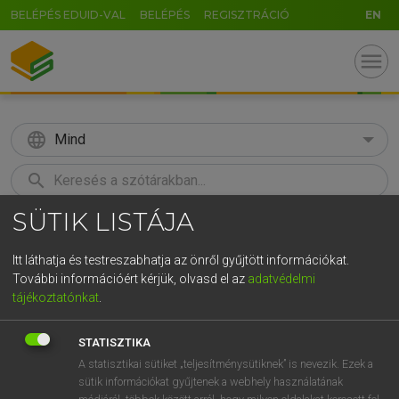
BELÉPÉS EDUID-VAL
BELÉPÉS
REGISZTRÁCIÓ
EN
menu
language
Mind
search
SÜTIK LISTÁJA
GR
KERESÉS
5
6
7
8
9
ö
ü
ó
Itt láthatja és testreszabhatja az önről gyűjtött információkat.
További információért kérjük, olvasd el az
adatvédelmi
r
t
z
u
i
o
p
ő
ú
LÁZÁR A. PÉTER, VARGA GYÖRGY
tájékoztatónkat
.
Angol−magyar egyetemes nagyszótár
g
h
j
k
l
é
á
ű
Ω
STATISZTIKA
v
b
n
m
,
.
-
AltGr
A statisztikai sütiket „teljesítménysütiknek” is nevezik. Ezek a
sütik információkat gyűjtenek a webhely használatának