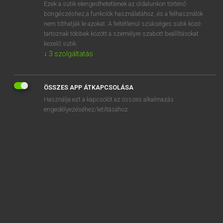
Ezek a sütik elengedhetetlenek az oldalunkon történő
böngészéshez,a funkciók használatához, és a felhasználók
nem tilthatják le azokat. A feltétlenül szükséges sütik közé
Lázár A. Péter, Varga György
tartoznak többek között a személyre szabott beállításokat
ANGOL−MAGYAR EGYETEMES NAGYSZÓTÁR
kezelő sütik.
↓
3
szolgáltatás
Kapcsolódó anyagok
sophisticate
ÖSSZES APP ÁTKAPCSOLÁSA
sophisticated
Használja ezt a kapcsolót az összes alkalmazás
sophistication
engedélyezéséhez/letiltásához.
sophistry
sophomore
sophomoric
sopilka
soporific
sopping