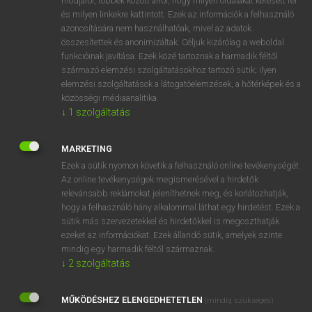
módjáról, többek között arról, hogy milyen oldalakat keresett fel
és milyen linkekre kattintott. Ezek az információk a felhasználó
VAN ELŐFIZETÉSED?
azonosítására nem használhatóak, mivel az adatok
összesítettek és anonimizáltak. Céljuk kizárólag a weboldal
Van előfizetésem a teljes szócikk megtekintéséhez.
funkcióinak javítása. Ezek közé tartoznak a harmadik féltől
származó elemzési szolgáltatásokhoz tartozó sütik; ilyen
BELÉPÉS
elemzési szolgáltatások a látogatóelemzések, a hőtérképek és a
közösségi médiaanalitika.
↓
1
szolgáltatás
MARKETING
Ezek a sütik nyomon követik a felhasználó online tevékenységét.
Az online tevékenységek megismerésével a hirdetők
NINCS ELŐFIZETÉSED?
relevánsabb reklámokat jeleníthetnek meg, és korlátozhatják,
Nincs regisztrációm és előfizetésem. A szótár 2 órás,
hogy a felhasználó hány alkalommal láthat egy hirdetést. Ezek a
díjmentes próbaverziójának elindításához regisztrálok és
sütik más szervezetekkel és hirdetőkkel is megoszthatják
belépek
.
ezeket az információkat. Ezek állandó sütik, amelyek szinte
mindig egy harmadik féltől származnak.
↓
2
szolgáltatás
REGISZTRÁCIÓ
MŰKÖDÉSHEZ ELENGEDHETETLEN
(mindig szükséges)