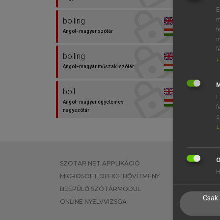
⚲ boil
E
m
boiling
f
Angol−magyar szótár
m
f
boiling
↓
Angol−magyar műszaki szótár
M
boil
E
Angol−magyar egyetemes
f
nagyszótár
s
↓
boil
Angol−magyar szótár
Ö
SZOTAR.NET APPLIKÁCIÓ
EGYÉNI FEL
boil
H
MICROSOFT OFFICE BŐVÍTMÉNY
TANULÓKNA
Angol−magyar műszaki szótár
BEÉPÜLŐ SZÓTÁRMODUL
OKTATÁSI I
Csak 
ONLINE NYELVVIZSGA
VÁLLALATI 
boil away
Angol−magyar szótár