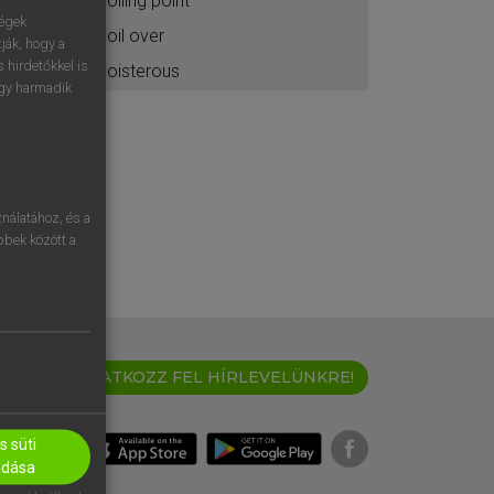
boiling point
ségek
boil over
ják, hogy a
 hirdetőkkel is
boisterous
egy harmadik
nálatához, és a
öbbek között a
IRATKOZZ FEL HÍRLEVELÜNKRE!
 süti
adása