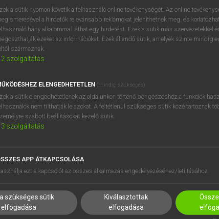
ing
keresése szótárainkban
zek a sütik nyomon követik a felhasználó online tevékenységét. Az online tevékeny
egismerésével a hirdetők relevánsabb reklámokat jeleníthetnek meg, és korlátozhat
elhasználó hány alkalommal láthat egy hirdetést. Ezek a sütik más szervezetekkel és
egoszthatják ezeket az információkat. Ezek állandó sütik, amelyek szinte mindig 
éltől származnak.
2
szolgáltatás
ŰKÖDÉSHEZ ELENGEDHETETLEN
(mindig szükséges)
zek a sütik elengedhetetlenek az oldalunkon történő böngészéshez,a funkciók hasz
elhasználók nem tilthatják le azokat. A feltétlenül szükséges sütik közé tartoznak t
zemélyre szabott beállításokat kezelő sütik.
3
szolgáltatás
SSZES APP ÁTKAPCSOLÁSA
HASZNÁLÓKNAK
SÚGÓ
asználja ezt a kapcsolót az összes alkalmazás engedélyezéséhez/letiltásához.
K
RÓLUNK
NTÉZMÉNYEKNEK
ELÉRHETŐSÉG
a szükséges sütik
Kiválasztottak
Összes
MEGOLDÁSOK
SÜTI BEÁLLÍTÁSOK
elfogadása
elfogadása
elfog