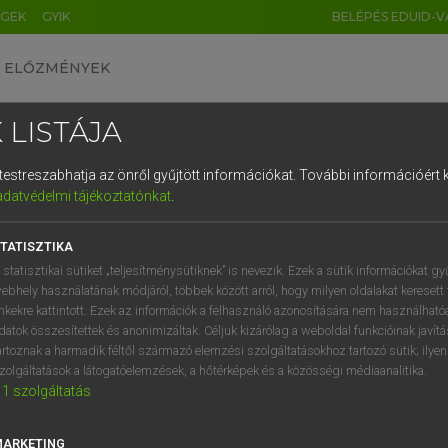
ÉGEK
GYIK
BELÉPÉS EDUID-V
ELŐZMÉNYEK
 LISTÁJA
és testreszabhatja az önről gyűjtött információkat.
További információért k
HU
DE
CN
FR
ES
IT
NL
RU
GR
adatvédelmi tájékoztatónkat
.
entes angol szótár
1
2
3
4
5
6
7
8
9
TATISZTIKA
mn
g
forró
q
w
e
r
t
z
u
i
 statisztikai sütiket „teljesítménysütiknek” is nevezik. Ezek a sütik információkat gy
forrásban lévő
ebhely használatának módjáról, többek között arról, hogy milyen oldalakat keresett 
a
s
d
f
g
h
j
k
l
é
inkekre kattintott. Ezek az információk a felhasználó azonosítására nem használható
fn
(fel)forrás
datok összesítettek és anonimizáltak. Céljuk kizárólag a weboldal funkcióinak javít
forralás
í
y
x
c
v
b
n
m
,
.
artoznak a harmadik féltől származó elemzési szolgáltatásokhoz tartozó sütik; ilye
→
ige
(Infinitive)
zolgáltatások a látogatóelemzések, a hőtérképek és a közösségi médiaanalitika.
boil
1
szolgáltatás
→
ige
(Past)
boiled
MARKETING