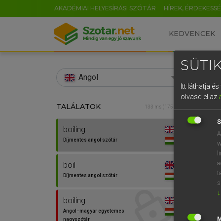
AKADÉMIAI HELYESÍRÁSI SZÓTÁR
HÍREK, ÉRDEKESS
KEDVENCEK
SÜTIK
search
Angol
Itt láthatja 
EN
olvasd el az
TALÁLATOK
Díjm
133 ms (175 db)
0
S
boiling
boilin
A
Díjmentes angol szótár
w
l
a
boil
t
Díjmentes angol szótár
s
↓
boiling
Angol−magyar egyetemes
nagyszótár