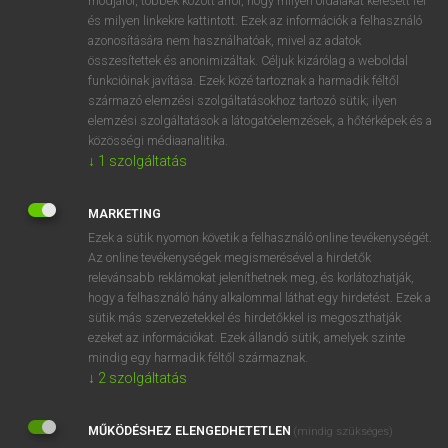
módjáról, többek között arról, hogy milyen oldalakat keresett fel
és milyen linkekre kattintott. Ezek az információk a felhasználó
VAN ELŐFIZETÉSED?
azonosítására nem használhatóak, mivel az adatok
összesítettek és anonimizáltak. Céljuk kizárólag a weboldal
Van előfizetésem a teljes szócikk megtekintéséhez.
funkcióinak javítása. Ezek közé tartoznak a harmadik féltől
származó elemzési szolgáltatásokhoz tartozó sütik; ilyen
BELÉPÉS
elemzési szolgáltatások a látogatóelemzések, a hőtérképek és a
közösségi médiaanalitika.
↓
1
szolgáltatás
MARKETING
Ezek a sütik nyomon követik a felhasználó online tevékenységét.
Az online tevékenységek megismerésével a hirdetők
NINCS ELŐFIZETÉSED?
relevánsabb reklámokat jeleníthetnek meg, és korlátozhatják,
Nincs regisztrációm és előfizetésem. A szótár 2 órás,
hogy a felhasználó hány alkalommal láthat egy hirdetést. Ezek a
díjmentes próbaverziójának elindításához regisztrálok és
sütik más szervezetekkel és hirdetőkkel is megoszthatják
belépek
.
ezeket az információkat. Ezek állandó sütik, amelyek szinte
mindig egy harmadik féltől származnak.
↓
2
szolgáltatás
REGISZTRÁCIÓ
MŰKÖDÉSHEZ ELENGEDHETETLEN
(mindig szükséges)