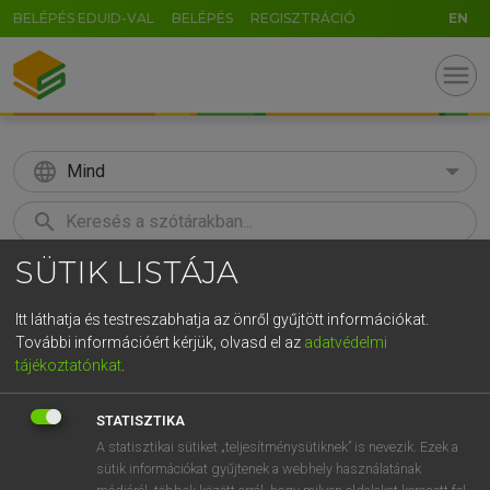
BELÉPÉS EDUID-VAL
BELÉPÉS
REGISZTRÁCIÓ
EN
menu
language
Mind
search
SÜTIK LISTÁJA
GR
KERESÉS
5
6
7
8
9
ö
ü
ó
Itt láthatja és testreszabhatja az önről gyűjtött információkat.
További információért kérjük, olvasd el az
adatvédelmi
r
t
z
u
i
o
p
ő
ú
MAGAY TAMÁS
tájékoztatónkat
.
Magyar−angol szótár
g
h
j
k
l
é
á
ű
Ω
STATISZTIKA
v
b
n
m
,
.
-
AltGr
A statisztikai sütiket „teljesítménysütiknek” is nevezik. Ezek a
sütik információkat gyűjtenek a webhely használatának