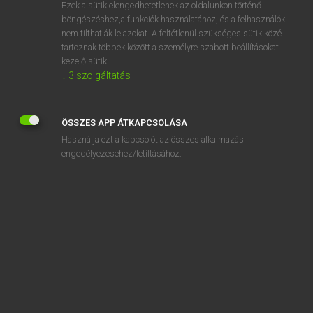
Ezek a sütik elengedhetetlenek az oldalunkon történő
böngészéshez,a funkciók használatához, és a felhasználók
nem tilthatják le azokat. A feltétlenül szükséges sütik közé
Magay Tamás
tartoznak többek között a személyre szabott beállításokat
MAGYAR−ANGOL SZÓTÁR
kezelő sütik.
↓
3
szolgáltatás
Kapcsolódó anyagok
kifő
ÖSSZES APP ÁTKAPCSOLÁSA
kifőtt
Használja ezt a kapcsolót az összes alkalmazás
kifőz
engedélyezéséhez/letiltásához.
kifőzde
kifőzés
kifröccsen
kifúj
kifullad
kifullaszt