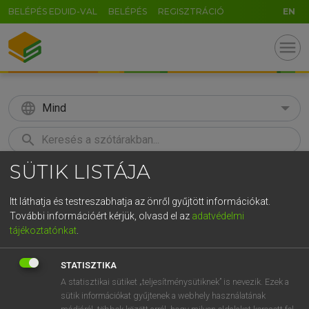
BELÉPÉS EDUID-VAL
BELÉPÉS
REGISZTRÁCIÓ
EN
menu
language
Mind
search
SÜTIK LISTÁJA
GR
KERESÉS
5
6
7
8
9
ö
ü
ó
Itt láthatja és testreszabhatja az önről gyűjtött információkat.
További információért kérjük, olvasd el az
adatvédelmi
r
t
z
u
i
o
p
ő
ú
LÁZÁR A. PÉTER, VARGA GYÖRGY
tájékoztatónkat
.
Magyar−angol egyetemes nagyszótár
g
h
j
k
l
é
á
ű
Ω
STATISZTIKA
v
b
n
m
,
.
-
AltGr
A statisztikai sütiket „teljesítménysütiknek” is nevezik. Ezek a
sütik információkat gyűjtenek a webhely használatának