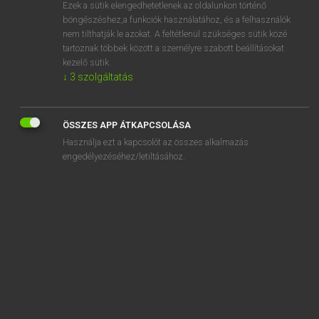
Ezek a sütik elengedhetetlenek az oldalunkon történő
böngészéshez,a funkciók használatához, és a felhasználók
nem tilthatják le azokat. A feltétlenül szükséges sütik közé
Lázár A. Péter, Varga György
tartoznak többek között a személyre szabott beállításokat
MAGYAR−ANGOL EGYETEMES NAGYSZÓTÁR
kezelő sütik.
↓
3
szolgáltatás
Kapcsolódó anyagok
lefotóztat
ÖSSZES APP ÁTKAPCSOLÁSA
le-föl
Használja ezt a kapcsolót az összes alkalmazás
leföldel
engedélyezéséhez/letiltásához.
lefölöz
lefőz
lefröcsköl
lefúj
lefut
lefutás