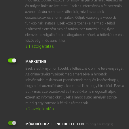
módjáról, többek között arról, hogy milyen oldalakat keresett fel
és milyen linkekre kattintott. Ezek az információk a felhasználó
VAN ELŐFIZETÉSED?
azonosítására nem használhatóak, mivel az adatok
összesítettek és anonimizáltak. Céljuk kizárólag a weboldal
Van előfizetésem a teljes szócikk megtekintéséhez.
funkcióinak javítása. Ezek közé tartoznak a harmadik féltől
származó elemzési szolgáltatásokhoz tartozó sütik; ilyen
BELÉPÉS
elemzési szolgáltatások a látogatóelemzések, a hőtérképek és a
közösségi médiaanalitika.
↓
1
szolgáltatás
MARKETING
Ezek a sütik nyomon követik a felhasználó online tevékenységét.
Az online tevékenységek megismerésével a hirdetők
NINCS ELŐFIZETÉSED?
relevánsabb reklámokat jeleníthetnek meg, és korlátozhatják,
Nincs regisztrációm és előfizetésem. A szótár 2 órás,
hogy a felhasználó hány alkalommal láthat egy hirdetést. Ezek a
díjmentes próbaverziójának elindításához regisztrálok és
sütik más szervezetekkel és hirdetőkkel is megoszthatják
belépek
.
ezeket az információkat. Ezek állandó sütik, amelyek szinte
mindig egy harmadik féltől származnak.
↓
2
szolgáltatás
REGISZTRÁCIÓ
MŰKÖDÉSHEZ ELENGEDHETETLEN
(mindig szükséges)