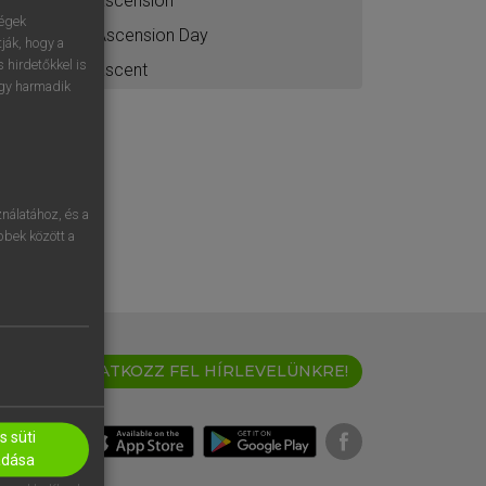
ascension
ségek
Ascension Day
ják, hogy a
 hirdetőkkel is
ascent
egy harmadik
nálatához, és a
öbbek között a
IRATKOZZ FEL HÍRLEVELÜNKRE!
 süti
adása