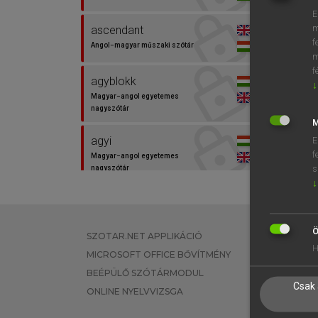
E
⚲ asc
m
ascendant
f
Angol−magyar műszaki szótár
m
f
agyblokk
↓
Magyar−angol egyetemes
nagyszótár
M
agyi
E
f
Magyar−angol egyetemes
s
nagyszótár
↓
agyköd
Magyar−angol egyetemes
nagyszótár
Ö
SZOTAR.NET APPLIKÁCIÓ
EGYÉNI FEL
H
MICROSOFT OFFICE BŐVÍTMÉNY
TANULÓKNA
air current
BEÉPÜLŐ SZÓTÁRMODUL
OKTATÁSI I
Angol−magyar egyetemes
Csak 
nagyszótár
ONLINE NYELVVIZSGA
VÁLLALATI 