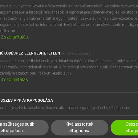
zek a sütik nyomon követik a felhasználó online tevékenységét. Az online tevékeny
endant
keresése szótárainkban
egismerésével a hirdetők relevánsabb reklámokat jeleníthetnek meg, és korlátozhat
elhasználó hány alkalommal láthat egy hirdetést. Ezek a sütik más szervezetekkel és
egoszthatják ezeket az információkat. Ezek állandó sütik, amelyek szinte mindig 
éltől származnak.
2
szolgáltatás
ŰKÖDÉSHEZ ELENGEDHETETLEN
(mindig szükséges)
zek a sütik elengedhetetlenek az oldalunkon történő böngészéshez,a funkciók hasz
elhasználók nem tilthatják le azokat. A feltétlenül szükséges sütik közé tartoznak t
zemélyre szabott beállításokat kezelő sütik.
3
szolgáltatás
SSZES APP ÁTKAPCSOLÁSA
HASZNÁLÓKNAK
SÚGÓ
asználja ezt a kapcsolót az összes alkalmazás engedélyezéséhez/letiltásához.
K
RÓLUNK
NTÉZMÉNYEKNEK
ELÉRHETŐSÉG
a szükséges sütik
Kiválasztottak
Összes
MEGOLDÁSOK
SÜTI BEÁLLÍTÁSOK
elfogadása
elfogadása
elfog