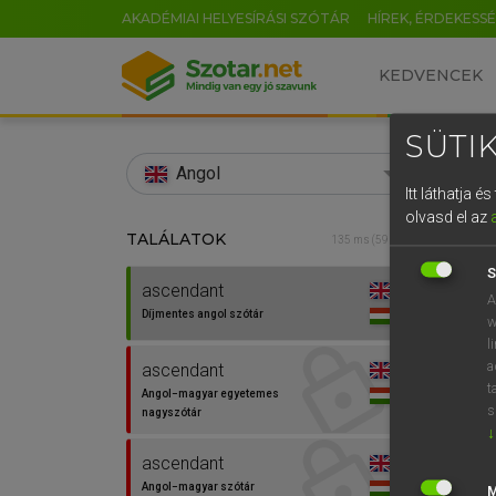
AKADÉMIAI HELYESÍRÁSI SZÓTÁR
HÍREK, ÉRDEKESS
KEDVENCEK
SÜTIK
search
Angol
Itt láthatja 
EN
olvasd el az
TALÁLATOK
Díjm
135 ms (59 db)
0
S
ascendant
ascen
A
Díjmentes angol szótár
w
l
a
ascendant
t
Angol−magyar egyetemes
s
nagyszótár
↓
ascendant
Angol−magyar szótár