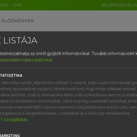
ÉGEK
GYIK
BELÉPÉS EDUID-V
ELŐZMÉNYEK
 LISTÁJA
és testreszabhatja az önről gyűjtött információkat.
További információért k
HU
DE
CN
FR
ES
IT
NL
RU
GR
adatvédelmi tájékoztatónkat
.
entes angol szótár
1
2
3
4
5
6
7
8
9
TATISZTIKA
mn
dant
emelkedésben levő
q
w
e
r
t
z
u
i
 statisztikai sütiket „teljesítménysütiknek” is nevezik. Ezek a sütik információkat gy
emelkedő
ebhely használatának módjáról, többek között arról, hogy milyen oldalakat keresett 
a
s
d
f
g
h
j
k
l
é
inkekre kattintott. Ezek az információk a felhasználó azonosítására nem használható
növekvő
datok összesítettek és anonimizáltak. Céljuk kizárólag a weboldal funkcióinak javít
fn
ős
í
y
x
c
v
b
n
m
,
.
artoznak a harmadik féltől származó elemzési szolgáltatásokhoz tartozó sütik; ilye
felemelkedő csillag mozgása
zolgáltatások a látogatóelemzések, a hőtérképek és a közösségi médiaanalitika.
1
szolgáltatás
horoszkóp
MARKETING