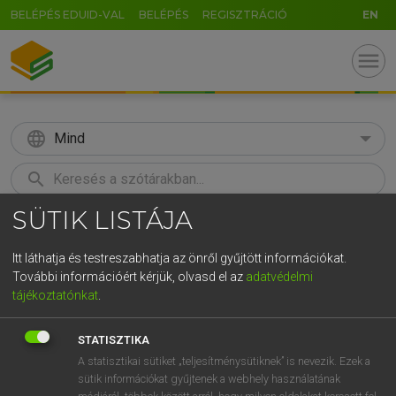
BELÉPÉS EDUID-VAL
BELÉPÉS
REGISZTRÁCIÓ
EN
menu
language
Mind
search
SÜTIK LISTÁJA
GR
KERESÉS
5
6
7
8
9
ö
ü
ó
Itt láthatja és testreszabhatja az önről gyűjtött információkat.
További információért kérjük, olvasd el az
adatvédelmi
r
t
z
u
i
o
p
ő
ú
LÁZÁR A. PÉTER, VARGA GYÖRGY
tájékoztatónkat
.
Magyar−angol egyetemes nagyszótár
g
h
j
k
l
é
á
ű
Ω
STATISZTIKA
v
b
n
m
,
.
-
AltGr
A statisztikai sütiket „teljesítménysütiknek” is nevezik. Ezek a
sütik információkat gyűjtenek a webhely használatának