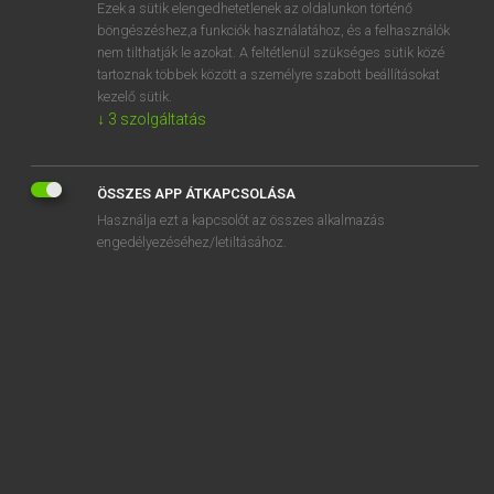
Ezek a sütik elengedhetetlenek az oldalunkon történő
böngészéshez,a funkciók használatához, és a felhasználók
nem tilthatják le azokat. A feltétlenül szükséges sütik közé
Lázár A. Péter, Varga György
tartoznak többek között a személyre szabott beállításokat
MAGYAR−ANGOL EGYETEMES NAGYSZÓTÁR
kezelő sütik.
↓
3
szolgáltatás
Kapcsolódó anyagok
félmássalhangzó
ÖSSZES APP ÁTKAPCSOLÁSA
felmászik
Használja ezt a kapcsolót az összes alkalmazás
félmaszk
engedélyezéséhez/letiltásához.
félmegoldás
felmegy
felmelegedés
felmelegedik
felmelegít
felmenő