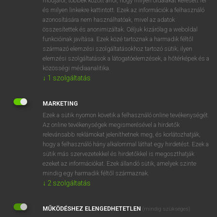
módjáról, többek között arról, hogy milyen oldalakat keresett fel
és milyen linkekre kattintott. Ezek az információk a felhasználó
VAN ELŐFIZETÉSED?
azonosítására nem használhatóak, mivel az adatok
összesítettek és anonimizáltak. Céljuk kizárólag a weboldal
Van előfizetésem a teljes szócikk megtekintéséhez.
funkcióinak javítása. Ezek közé tartoznak a harmadik féltől
származó elemzési szolgáltatásokhoz tartozó sütik; ilyen
BELÉPÉS
elemzési szolgáltatások a látogatóelemzések, a hőtérképek és a
közösségi médiaanalitika.
↓
1
szolgáltatás
MARKETING
Ezek a sütik nyomon követik a felhasználó online tevékenységét.
Az online tevékenységek megismerésével a hirdetők
NINCS ELŐFIZETÉSED?
relevánsabb reklámokat jeleníthetnek meg, és korlátozhatják,
Nincs regisztrációm és előfizetésem. A szótár 2 órás,
hogy a felhasználó hány alkalommal láthat egy hirdetést. Ezek a
díjmentes próbaverziójának elindításához regisztrálok és
sütik más szervezetekkel és hirdetőkkel is megoszthatják
belépek
.
ezeket az információkat. Ezek állandó sütik, amelyek szinte
mindig egy harmadik féltől származnak.
↓
2
szolgáltatás
REGISZTRÁCIÓ
MŰKÖDÉSHEZ ELENGEDHETETLEN
(mindig szükséges)