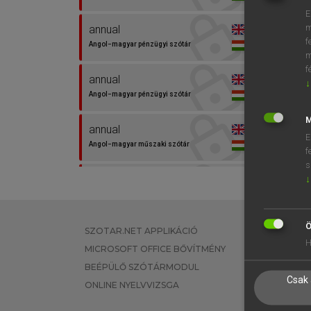
E
m
annual
f
Angol−magyar pénzügyi szótár
m
f
annual
↓
Angol−magyar pénzügyi szótár
M
annual
E
Angol−magyar műszaki szótár
f
s
AAR
↓
Angol−magyar egyetemes
nagyszótár
Ö
SZOTAR.NET APPLIKÁCIÓ
EGYÉNI FEL
AER
H
MICROSOFT OFFICE BŐVÍTMÉNY
TANULÓKNA
Angol−magyar egyetemes
nagyszótár
BEÉPÜLŐ SZÓTÁRMODUL
OKTATÁSI I
Csak 
ONLINE NYELVVIZSGA
VÁLLALATI 
AGM
Angol−magyar egyetemes