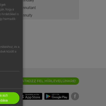
annually
ségek
annuitant
ják, hogy a
 hirdetőkkel is
annuity
egy harmadik
nálatához, és a
öbbek között a
IRATKOZZ FEL HÍRLEVELÜNKRE!
 süti
adása