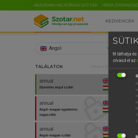
AKADÉMIAI HELYESÍRÁSI SZÓTÁR
HÍREK, ÉRDEKESS
KEDVENCEK
SÜTIK
search
Angol
Itt láthatja 
EN
olvasd el az
TALÁLATOK
Díjm
178 ms (210 db)
0
S
annual
annua
A
Díjmentes angol szótár
w
l
a
annual
t
Angol−magyar egyetemes
s
nagyszótár
↓
annual
⚲ ann
Angol−magyar szótár