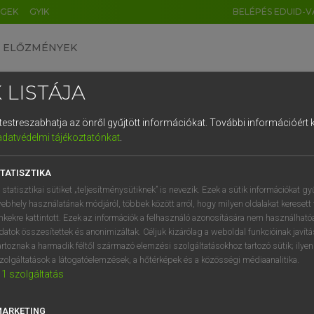
ÉGEK
GYIK
BELÉPÉS EDUID-V
ELŐZMÉNYEK
 LISTÁJA
és testreszabhatja az önről gyűjtött információkat.
További információért k
HU
DE
CN
FR
ES
IT
NL
RU
GR
adatvédelmi tájékoztatónkat
.
pai uniós terminológiai szótár
1
2
3
4
5
6
7
8
9
TATISZTIKA
q
w
e
r
t
z
u
i
 statisztikai sütiket „teljesítménysütiknek” is nevezik. Ezek a sütik információkat gy
ebhely használatának módjáról, többek között arról, hogy milyen oldalakat keresett 
a
s
d
f
g
h
j
k
l
é
inkekre kattintott. Ezek az információk a felhasználó azonosítására nem használható
datok összesítettek és anonimizáltak. Céljuk kizárólag a weboldal funkcióinak javít
í
y
x
c
v
b
n
m
,
.
artoznak a harmadik féltől származó elemzési szolgáltatásokhoz tartozó sütik; ilye
VAN ELŐFIZETÉSED?
NINCS ELŐFIZETÉSED
zolgáltatások a látogatóelemzések, a hőtérképek és a közösségi médiaanalitika.
1
szolgáltatás
előfizetésem a teljes szócikk
Nincs regisztrációm és előfiz
megtekintéséhez.
A szótár 2 órás, díjmente
próbaverziójának elindítás
MARKETING