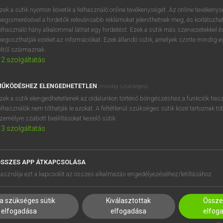
BELÉPÉS
regisztrálok és
belépek
.
zek a sütik nyomon követik a felhasználó online tevékenységét. Az online tevékeny
egismerésével a hirdetők relevánsabb reklámokat jeleníthetnek meg, és korlátozhat
REGISZTRÁCIÓ
elhasználó hány alkalommal láthat egy hirdetést. Ezek a sütik más szervezetekkel és
egoszthatják ezeket az információkat. Ezek állandó sütik, amelyek szinte mindig 
éltől származnak.
2
szolgáltatás
ŰKÖDÉSHEZ ELENGEDHETETLEN
(mindig szükséges)
zek a sütik elengedhetetlenek az oldalunkon történő böngészéshez,a funkciók hasz
elhasználók nem tilthatják le azokat. A feltétlenül szükséges sütik közé tartoznak t
zemélyre szabott beállításokat kezelő sütik.
3
szolgáltatás
SSZES APP ÁTKAPCSOLÁSA
HASZNÁLÓKNAK
SÚGÓ
asználja ezt a kapcsolót az összes alkalmazás engedélyezéséhez/letiltásához.
K
RÓLUNK
NTÉZMÉNYEKNEK
ELÉRHETŐSÉG
a szükséges sütik
Kiválasztottak
Összes
MEGOLDÁSOK
SÜTI BEÁLLÍTÁSOK
elfogadása
elfogadása
elfog