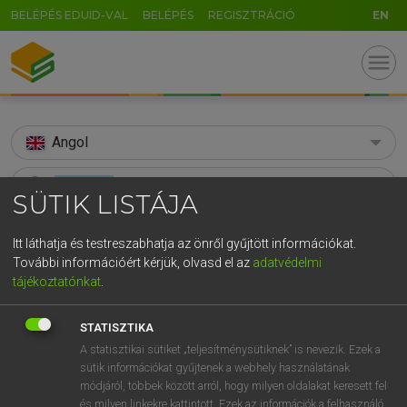
BELÉPÉS EDUID-VAL
BELÉPÉS
REGISZTRÁCIÓ
EN
menu
Angol
search
SÜTIK LISTÁJA
GR
KERESÉS
Itt láthatja és testreszabhatja az önről gyűjtött információkat.
5
6
7
8
9
ö
ü
ó
További információért kérjük, olvasd el az
adatvédelmi
TALÁLATOK
101 ms (26 db)
tájékoztatónkat
.
r
t
z
u
i
o
p
ő
ú
agonized
agonize
agon
g
h
j
k
l
é
á
ű
Ω
STATISZTIKA
Díjmentes angol szótár
Díjmentes angol szótár
Angol−m
A statisztikai sütiket „teljesítménysütiknek” is nevezik. Ezek a
v
b
n
m
,
.
-
AltGr
sütik információkat gyűjtenek a webhely használatának
módjáról, többek között arról, hogy milyen oldalakat keresett fel
Díjmentes angol szótár
arrow_forward_ios
és milyen linkekre kattintott. Ezek az információk a felhasználó