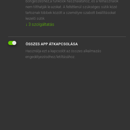
böngészéshez,a funkciók használatához, és a felhasználók
agonize
nem tilthatják le azokat. A feltétlenül szükséges sütik közé
tartoznak többek között a személyre szabott beállításokat
agonized
kezelő sütik.
agonizing
↓
3
szolgáltatás
agony
agony aunt
ÖSSZES APP ÁTKAPCSOLÁSA
agony column
Használja ezt a kapcsolót az összes alkalmazás
engedélyezéséhez/letiltásához.
SZOTAR.NET APPLIKÁCIÓ
MICROSOFT OFFICE BŐVÍTMÉNY
BEÉPÜLŐ SZÓTÁRMODUL
ONLINE NYELVVIZSGA
EGYÉNI FELHASZNÁLÓKNAK