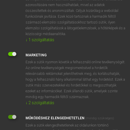
azonosítására nem használhatóak, mivel az adatok
mn
agonized
aggodalmas
összesítettek és anonimizáltak. Céljuk kizárólag a weboldal
gyötrődő
funkcióinak javítása. Ezek közé tartoznak a harmadik féltől
származó elemzési szolgáltatásokhoz tartozó sütik; ilyen
kétségbeesett
elemzési szolgáltatások a látogatóelemzések, a hőtérképek és a
fájdalmas
közösségi médiaanalitika.
→
ige
(Infinitive)
agonize
↓
1
szolgáltatás
→
ige
(Present Participle)
agonizing
MARKETING
Ezek a sütik nyomon követik a felhasználó online tevékenységét.
⚲ agonized
keresése szótárainkban
Az online tevékenységek megismerésével a hirdetők
relevánsabb reklámokat jeleníthetnek meg, és korlátozhatják,
hogy a felhasználó hány alkalommal láthat egy hirdetést. Ezek a
sütik más szervezetekkel és hirdetőkkel is megoszthatják
ezeket az információkat. Ezek állandó sütik, amelyek szinte
DÍJMENTES ANGOL SZÓTÁR
mindig egy harmadik féltől származnak.
↓
2
szolgáltatás
agonist
agonistic
MŰKÖDÉSHEZ ELENGEDHETETLEN
(mindig szükséges)
agonizál
Ezek a sütik elengedhetetlenek az oldalunkon történő