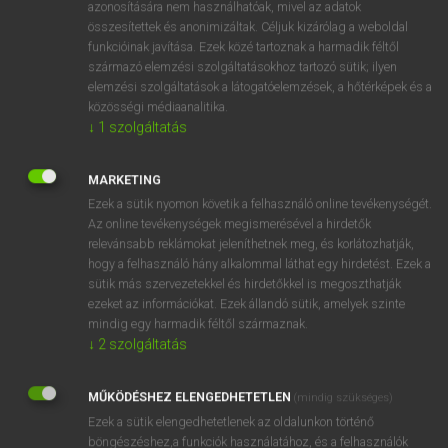
azonosítására nem használhatóak, mivel az adatok
fn
aggregation
csoportosulás
összesítettek és anonimizáltak. Céljuk kizárólag a weboldal
funkcióinak javítása. Ezek közé tartoznak a harmadik féltől
egyesülés
származó elemzési szolgáltatásokhoz tartozó sütik; ilyen
elemzési szolgáltatások a látogatóelemzések, a hőtérképek és a
közösségi médiaanalitika.
↓
1
szolgáltatás
⚲ aggregation
keresése szótárainkban
MARKETING
Ezek a sütik nyomon követik a felhasználó online tevékenységét.
Az online tevékenységek megismerésével a hirdetők
DÍJMENTES ANGOL SZÓTÁR
relevánsabb reklámokat jeleníthetnek meg, és korlátozhatják,
hogy a felhasználó hány alkalommal láthat egy hirdetést. Ezek a
aggravated
sütik más szervezetekkel és hirdetőkkel is megoszthatják
aggravating
ezeket az információkat. Ezek állandó sütik, amelyek szinte
mindig egy harmadik féltől származnak.
aggravation
↓
2
szolgáltatás
aggregate
MŰKÖDÉSHEZ ELENGEDHETETLEN
aggregation
(mindig szükséges)
Ezek a sütik elengedhetetlenek az oldalunkon történő
aggression
böngészéshez,a funkciók használatához, és a felhasználók