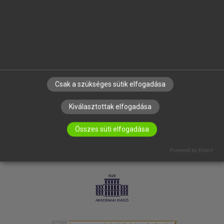
SÚGÓ
RÓLUNK
ELÉRHETŐSÉG
SÜTI BEÁLLÍTÁSOK
IRATKOZZ FEL HÍRLEVELÜNKRE!
Csak a szükséges sütik elfogadása
Kiválasztottak elfogadása
Összes süti elfogadása
Powered by Klaro!
LICENCSZERZŐDÉS
ADATVÉDELEM