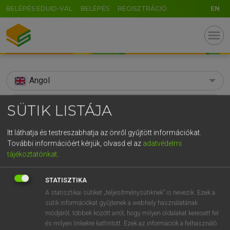
BELÉPÉS EDUID-VAL
BELÉPÉS
REGISZTRÁCIÓ
EN
menu
Angol
search
SÜTIK LISTÁJA
GR
KERESÉS
Itt láthatja és testreszabhatja az önről gyűjtött információkat.
5
6
7
8
9
ö
ü
ó
További információért kérjük, olvasd el az
adatvédelmi
TALÁLATOK
147 ms (52 db)
tájékoztatónkat
.
r
t
z
u
i
o
p
ő
ú
aggregation
aggregation
STATISZTIKA
g
h
j
k
l
é
á
ű
Ω
Díjmentes angol szótár
Angol−magyar egyetemes nagyszótár
A statisztikai sütiket „teljesítménysütiknek” is nevezik. Ezek a
v
b
n
m
,
.
-
AltGr
sütik információkat gyűjtenek a webhely használatának
módjáról, többek között arról, hogy milyen oldalakat keresett fel
Díjmentes angol szótár
arrow_forward_ios
és milyen linkekre kattintott. Ezek az információk a felhasználó