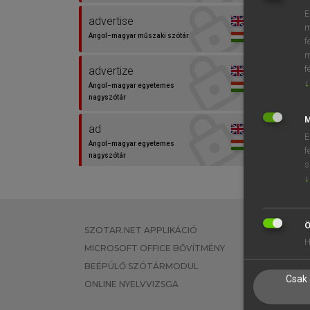
E
advertise
m
Angol−magyar műszaki szótár
f
m
f
advertize
↓
Angol−magyar egyetemes
nagyszótár
M
ad
E
Angol−magyar egyetemes
f
nagyszótár
s
↓
adv.
Angol−magyar egyetemes
nagyszótár
Ö
SZOTAR.NET APPLIKÁCIÓ
EGYÉNI FEL
H
advertisement
MICROSOFT OFFICE BŐVÍTMÉNY
TANULÓKNA
Angol−magyar szótár
BEÉPÜLŐ SZÓTÁRMODUL
OKTATÁSI I
Csak 
ONLINE NYELVVIZSGA
VÁLLALATI 
advertising
Angol−magyar szótár