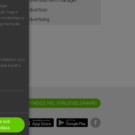
advertisement manager
ségek
advertiser
ják, hogy a
 hirdetőkkel is
advertising
egy harmadik
nálatához, és a
öbbek között a
IRATKOZZ FEL HÍRLEVELÜNKRE!
 süti
adása