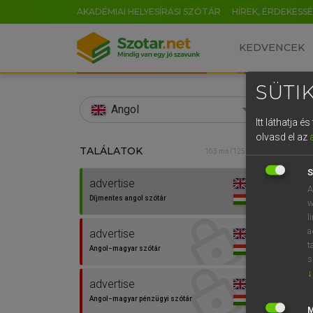
AKADÉMIAI HELYESÍRÁSI SZÓTÁR
HÍREK, ÉRDEKESS
KEDVENCEK
SÜTIK
search
Angol
Itt láthatja 
EN
olvasd el az
TALÁLATOK
Díjm
163 ms (125 db)
0
S
advertise
advert
A
Díjmentes angol szótár
w
l
a
advertise
t
Angol−magyar szótár
s
↓
advertise
⚲ adve
Angol−magyar pénzügyi szótár