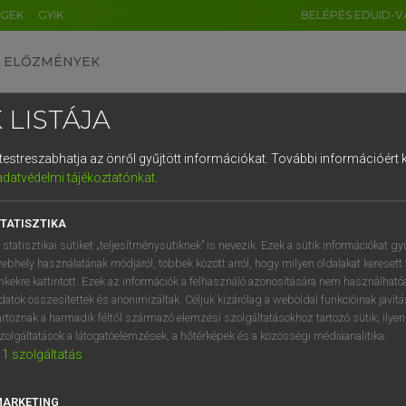
ÉGEK
GYIK
BELÉPÉS EDUID-V
ELŐZMÉNYEK
 LISTÁJA
és testreszabhatja az önről gyűjtött információkat.
További információért k
HU
DE
CN
FR
ES
IT
NL
RU
GR
adatvédelmi tájékoztatónkat
.
entes angol szótár
1
2
3
4
5
6
7
8
9
TATISZTIKA
ige
ise
hirdet
q
w
e
r
t
z
u
i
 statisztikai sütiket „teljesítménysütiknek” is nevezik. Ezek a sütik információkat gy
reklámoz (vmt)
ebhely használatának módjáról, többek között arról, hogy milyen oldalakat keresett 
a
s
d
f
g
h
j
k
l
é
inkekre kattintott. Ezek az információk a felhasználó azonosítására nem használható
meghirdet
datok összesítettek és anonimizáltak. Céljuk kizárólag a weboldal funkcióinak javít
→
ige
(Present Participle)
advertising
í
y
x
c
v
b
n
m
,
.
artoznak a harmadik féltől származó elemzési szolgáltatásokhoz tartozó sütik; ilye
zolgáltatások a látogatóelemzések, a hőtérképek és a közösségi médiaanalitika.
1
szolgáltatás
rtise
keresése szótárainkban
MARKETING