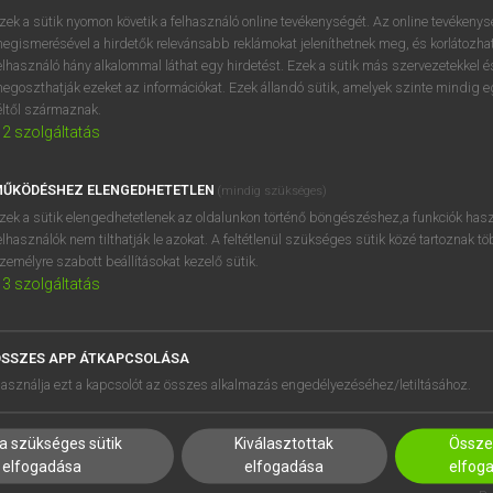
zek a sütik nyomon követik a felhasználó online tevékenységét. Az online tevékeny
egismerésével a hirdetők relevánsabb reklámokat jeleníthetnek meg, és korlátozhat
elhasználó hány alkalommal láthat egy hirdetést. Ezek a sütik más szervezetekkel és
egoszthatják ezeket az információkat. Ezek állandó sütik, amelyek szinte mindig 
éltől származnak.
2
szolgáltatás
ŰKÖDÉSHEZ ELENGEDHETETLEN
(mindig szükséges)
zek a sütik elengedhetetlenek az oldalunkon történő böngészéshez,a funkciók hasz
elhasználók nem tilthatják le azokat. A feltétlenül szükséges sütik közé tartoznak t
zemélyre szabott beállításokat kezelő sütik.
3
szolgáltatás
SSZES APP ÁTKAPCSOLÁSA
HASZNÁLÓKNAK
SÚGÓ
asználja ezt a kapcsolót az összes alkalmazás engedélyezéséhez/letiltásához.
K
RÓLUNK
NTÉZMÉNYEKNEK
ELÉRHETŐSÉG
a szükséges sütik
Kiválasztottak
Összes
MEGOLDÁSOK
SÜTI BEÁLLÍTÁSOK
elfogadása
elfogadása
elfog