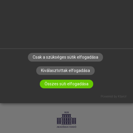
SÚGÓ
RÓLUNK
ELÉRHETŐSÉG
SÜTI BEÁLLÍTÁSOK
IRATKOZZ FEL HÍRLEVELÜNKRE!
Csak a szükséges sütik elfogadása
Kiválasztottak elfogadása
Összes süti elfogadása
Powered by Klaro!
LICENCSZERZŐDÉS
ADATVÉDELEM