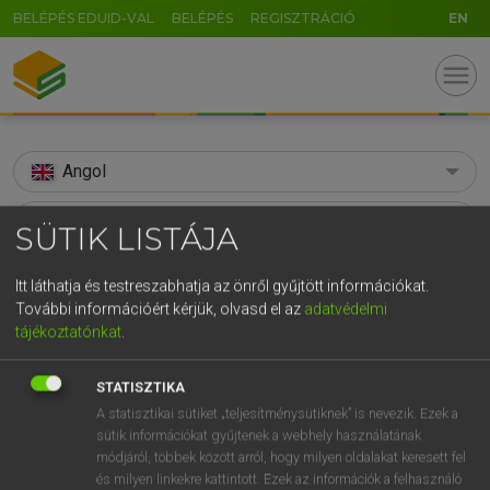
BELÉPÉS EDUID-VAL
BELÉPÉS
REGISZTRÁCIÓ
EN
menu
Angol
search
SÜTIK LISTÁJA
GR
KERESÉS
Itt láthatja és testreszabhatja az önről gyűjtött információkat.
5
6
7
8
9
ö
ü
ó
További információért kérjük, olvasd el az
adatvédelmi
TALÁLATOK
107 ms (1 db)
tájékoztatónkat
.
r
t
z
u
i
o
p
ő
ú
adulterine
g
h
j
k
l
é
á
ű
Ω
STATISZTIKA
Díjmentes angol szótár
A statisztikai sütiket „teljesítménysütiknek” is nevezik. Ezek a
v
b
n
m
,
.
-
AltGr
sütik információkat gyűjtenek a webhely használatának
módjáról, többek között arról, hogy milyen oldalakat keresett fel
Díjmentes angol szótár
és milyen linkekre kattintott. Ezek az információk a felhasználó