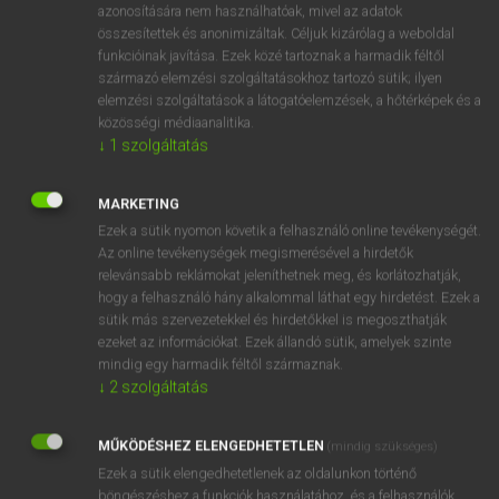
azonosítására nem használhatóak, mivel az adatok
mn
adulterine
házasságtörésből származó
összesítettek és anonimizáltak. Céljuk kizárólag a weboldal
funkcióinak javítása. Ezek közé tartoznak a harmadik féltől
törvénytelen
származó elemzési szolgáltatásokhoz tartozó sütik; ilyen
hamis(ított)
elemzési szolgáltatások a látogatóelemzések, a hőtérképek és a
közösségi médiaanalitika.
↓
1
szolgáltatás
⚲ adulterine
keresése szótárainkban
MARKETING
Ezek a sütik nyomon követik a felhasználó online tevékenységét.
Az online tevékenységek megismerésével a hirdetők
relevánsabb reklámokat jeleníthetnek meg, és korlátozhatják,
DÍJMENTES ANGOL SZÓTÁR
hogy a felhasználó hány alkalommal láthat egy hirdetést. Ezek a
sütik más szervezetekkel és hirdetőkkel is megoszthatják
adulterate
ezeket az információkat. Ezek állandó sütik, amelyek szinte
mindig egy harmadik féltől származnak.
adulteration
↓
2
szolgáltatás
adulterer
adulteress
MŰKÖDÉSHEZ ELENGEDHETETLEN
(mindig szükséges)
Ezek a sütik elengedhetetlenek az oldalunkon történő
adulterine
böngészéshez,a funkciók használatához, és a felhasználók