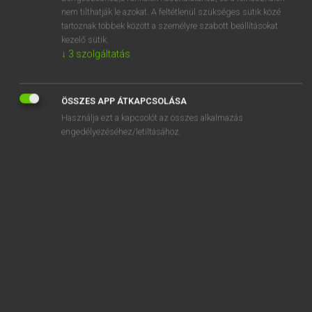
adulterous
nem tilthatják le azokat. A feltétlenül szükséges sütik közé
tartoznak többek között a személyre szabott beállításokat
adultery
kezelő sütik.
adulthood
↓
3
szolgáltatás
adumbrate
ÖSSZES APP ÁTKAPCSOLÁSA
Használja ezt a kapcsolót az összes alkalmazás
engedélyezéséhez/letiltásához.
SZOTAR.NET APPLIKÁCIÓ
MICROSOFT OFFICE BŐVÍTMÉNY
BEÉPÜLŐ SZÓTÁRMODUL
ONLINE NYELVVIZSGA
EGYÉNI FELHASZNÁLÓKNAK
TANULÓKNAK
OKTATÁSI INTÉZMÉNYEKNEK
VÁLLALATI MEGOLDÁSOK