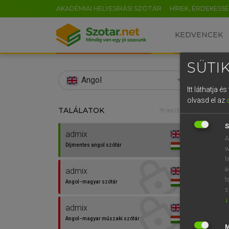
AKADÉMIAI HELYESÍRÁSI SZÓTÁR
HÍREK, ÉRDEKESS
KEDVENCEK
SÜTIK
search
Angol
Itt láthatja 
EN
olvasd el az
TALÁLATOK
Díjm
76 ms (3 db)
0
S
admix
admix
A
Díjmentes angol szótár
w
l
a
admix
t
Angol−magyar szótár
s
↓
admix
⚲ adm
Angol−magyar műszaki szótár