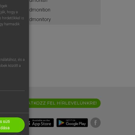
admonish
ségek
admonition
ják, hogy a
 hirdetőkkel is
admonitory
egy harmadik
nálatához, és a
öbbek között a
IRATKOZZ FEL HÍRLEVELÜNKRE!
 süti
adása