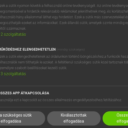
zek a sütik nyomon követik a felhasználó online tevékenységét. Az online tevékeny
egismerésével a hirdetők relevánsabb reklámokat jeleníthetnek meg, és korlátozhat
elhasználó hány alkalommal láthat egy hirdetést. Ezek a sütik más szervezetekkel és
egoszthatják ezeket az információkat. Ezek állandó sütik, amelyek szinte mindig 
éltől származnak.
2
szolgáltatás
ŰKÖDÉSHEZ ELENGEDHETETLEN
(mindig szükséges)
zek a sütik elengedhetetlenek az oldalunkon történő böngészéshez,a funkciók hasz
elhasználók nem tilthatják le azokat. A feltétlenül szükséges sütik közé tartoznak t
zemélyre szabott beállításokat kezelő sütik.
3
szolgáltatás
SSZES APP ÁTKAPCSOLÁSA
HASZNÁLÓKNAK
SÚGÓ
asználja ezt a kapcsolót az összes alkalmazás engedélyezéséhez/letiltásához.
K
RÓLUNK
NTÉZMÉNYEKNEK
ELÉRHETŐSÉG
a szükséges sütik
Kiválasztottak
Összes
MEGOLDÁSOK
SÜTI BEÁLLÍTÁSOK
elfogadása
elfogadása
elfog