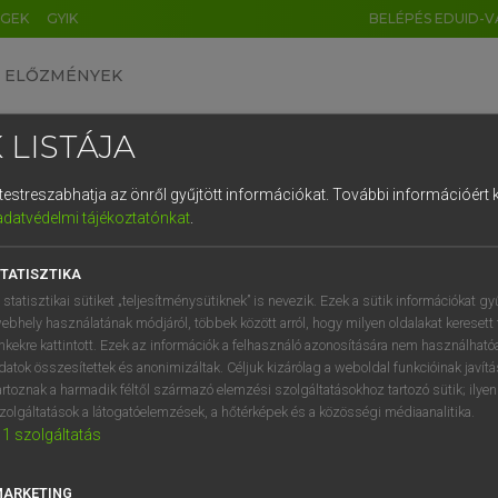
ÉGEK
GYIK
BELÉPÉS EDUID-V
ELŐZMÉNYEK
 LISTÁJA
és testreszabhatja az önről gyűjtött információkat.
További információért k
HU
DE
CN
FR
ES
IT
NL
RU
GR
adatvédelmi tájékoztatónkat
.
entes angol szótár
1
2
3
4
5
6
7
8
9
TATISZTIKA
ige
vegyül
q
w
e
r
t
z
u
i
 statisztikai sütiket „teljesítménysütiknek” is nevezik. Ezek a sütik információkat gy
elegyedik
ebhely használatának módjáról, többek között arról, hogy milyen oldalakat keresett 
a
s
d
f
g
h
j
k
l
é
inkekre kattintott. Ezek az információk a felhasználó azonosítására nem használható
keveredik
datok összesítettek és anonimizáltak. Céljuk kizárólag a weboldal funkcióinak javít
fn
összevegyítés,
í
y
x
c
v
b
n
m
,
.
artoznak a harmadik féltől származó elemzési szolgáltatásokhoz tartozó sütik; ilye
zolgáltatások a látogatóelemzések, a hőtérképek és a közösségi médiaanalitika.
1
szolgáltatás
ix
keresése szótárainkban
MARKETING