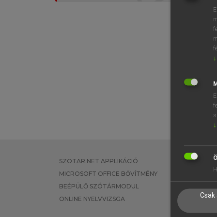
E
m
f
m
f
↓
M
E
f
s
↓
Ö
SZOTAR.NET APPLIKÁCIÓ
EGYÉNI FEL
H
MICROSOFT OFFICE BŐVÍTMÉNY
TANULÓKNA
BEÉPÜLŐ SZÓTÁRMODUL
OKTATÁSI I
Csak 
ONLINE NYELVVIZSGA
VÁLLALATI 