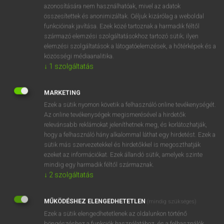
azonosítására nem használhatóak, mivel az adatok
mn
administrative
adminisztratív
összesítettek és anonimizáltak. Céljuk kizárólag a weboldal
funkcióinak javítása. Ezek közé tartoznak a harmadik féltől
közigazgatási
származó elemzési szolgáltatásokhoz tartozó sütik; ilyen
adminisztrációs
elemzési szolgáltatások a látogatóelemzések, a hőtérképek és a
igazgatási
közösségi médiaanalitika.
↓
1
szolgáltatás
⚲ administrative
keresése szótárainkban
MARKETING
Ezek a sütik nyomon követik a felhasználó online tevékenységét.
Az online tevékenységek megismerésével a hirdetők
relevánsabb reklámokat jeleníthetnek meg, és korlátozhatják,
hogy a felhasználó hány alkalommal láthat egy hirdetést. Ezek a
DÍJMENTES ANGOL SZÓTÁR
sütik más szervezetekkel és hirdetőkkel is megoszthatják
ezeket az információkat. Ezek állandó sütik, amelyek szinte
admeasure
mindig egy harmadik féltől származnak.
↓
2
szolgáltatás
adminicle
administer
MŰKÖDÉSHEZ ELENGEDHETETLEN
(mindig szükséges)
administration
Ezek a sütik elengedhetetlenek az oldalunkon történő
böngészéshez,a funkciók használatához, és a felhasználók