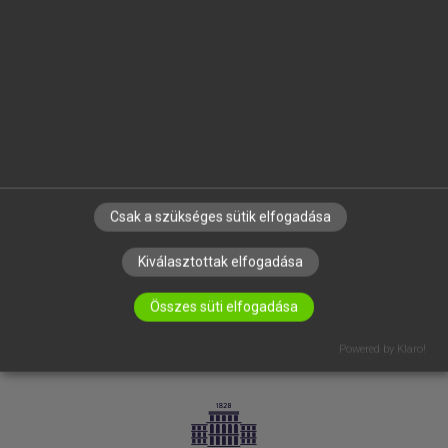
VÁLLALATI MEGOLDÁSOK
SÚGÓ
RÓLUNK
ELÉRHETŐSÉG
SÜTI BEÁLLÍTÁSOK
IRATKOZZ FEL HÍRLEVELÜNKRE!
Csak a szükséges sütik elfogadása
Kiválasztottak elfogadása
Összes süti elfogadása
Powered by Klaro!
LICENCSZERZŐDÉS
ADATVÉDELEM