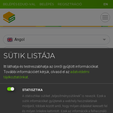
BELÉPÉS EDUID-VAL
BELÉPÉS
REGISZTRÁCIÓ
EN
menu
Angol
search
SÜTIK LISTÁJA
GR
KERESÉS
Itt láthatja és testreszabhatja az önről gyűjtött információkat.
5
6
7
8
9
ö
ü
ó
További információért kérjük, olvasd el az
adatvédelmi
TALÁLATOK
326 ms (501 db)
tájékoztatónkat
.
r
t
z
u
i
o
p
ő
ú
administrative
administrative
g
h
j
k
l
é
á
ű
Ω
STATISZTIKA
Díjmentes angol szótár
Angol−magyar egyetemes nagyszótár
A statisztikai sütiket „teljesítménysütiknek” is nevezik. Ezek a
v
b
n
m
,
.
-
AltGr
sütik információkat gyűjtenek a webhely használatának
módjáról, többek között arról, hogy milyen oldalakat keresett fel
Díjmentes angol szótár
arrow_forward_ios
és milyen linkekre kattintott. Ezek az információk a felhasználó