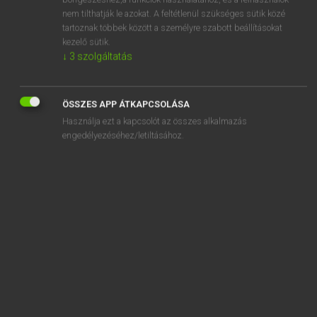
administrative
nem tilthatják le azokat. A feltétlenül szükséges sütik közé
administrator
tartoznak többek között a személyre szabott beállításokat
kezelő sütik.
administratrix
↓
3
szolgáltatás
adminisztráció
adminisztrációs
ÖSSZES APP ÁTKAPCSOLÁSA
Használja ezt a kapcsolót az összes alkalmazás
engedélyezéséhez/letiltásához.
SZOTAR.NET APPLIKÁCIÓ
MICROSOFT OFFICE BŐVÍTMÉNY
BEÉPÜLŐ SZÓTÁRMODUL
ONLINE NYELVVIZSGA
EGYÉNI FELHASZNÁLÓKNAK
TANULÓKNAK
OKTATÁSI INTÉZMÉNYEKNEK