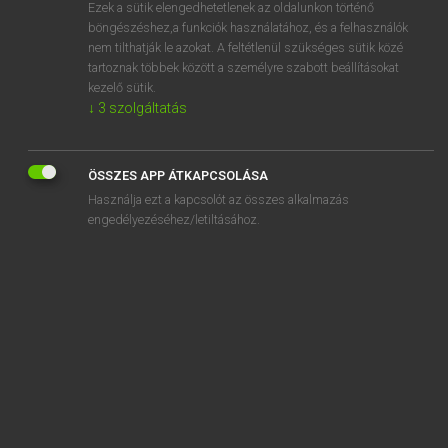
Ezek a sütik elengedhetetlenek az oldalunkon történő
böngészéshez,a funkciók használatához, és a felhasználók
nem tilthatják le azokat. A feltétlenül szükséges sütik közé
Lázár A. Péter, Varga György
tartoznak többek között a személyre szabott beállításokat
ANGOL−MAGYAR EGYETEMES NAGYSZÓTÁR
kezelő sütik.
↓
3
szolgáltatás
Kapcsolódó anyagok
pubic hair
ÖSSZES APP ÁTKAPCSOLÁSA
pubic louse
Használja ezt a kapcsolót az összes alkalmazás
pubis
engedélyezéséhez/letiltásához.
publ.
public
publican
publication
public corporation
public disclosure