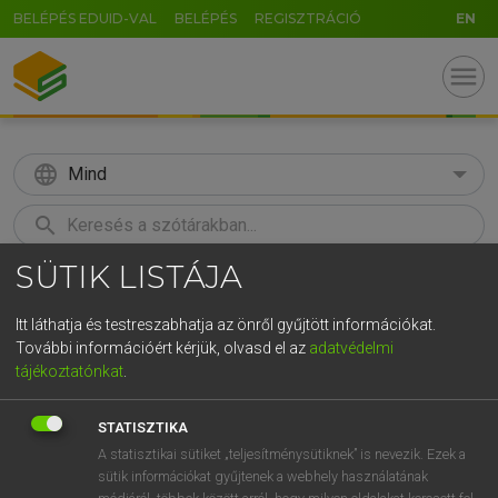
BELÉPÉS EDUID-VAL
BELÉPÉS
REGISZTRÁCIÓ
EN
menu
language
Mind
search
SÜTIK LISTÁJA
GR
KERESÉS
5
6
7
8
9
ö
ü
ó
Itt láthatja és testreszabhatja az önről gyűjtött információkat.
További információért kérjük, olvasd el az
adatvédelmi
r
t
z
u
i
o
p
ő
ú
LÁZÁR A. PÉTER, VARGA GYÖRGY
tájékoztatónkat
.
Angol−magyar egyetemes nagyszótár
g
h
j
k
l
é
á
ű
Ω
STATISZTIKA
v
b
n
m
,
.
-
AltGr
A statisztikai sütiket „teljesítménysütiknek” is nevezik. Ezek a
sütik információkat gyűjtenek a webhely használatának