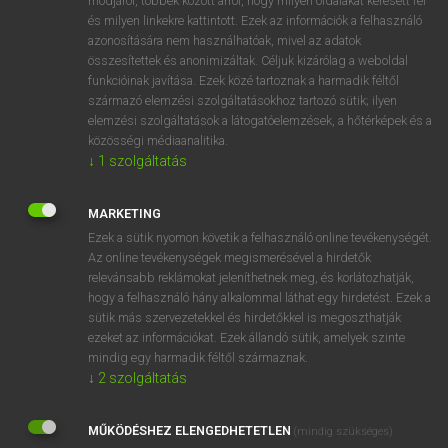
módjáról, többek között arról, hogy milyen oldalakat keresett fel
és milyen linkekre kattintott. Ezek az információk a felhasználó
VAN ELŐFIZETÉSED?
azonosítására nem használhatóak, mivel az adatok
összesítettek és anonimizáltak. Céljuk kizárólag a weboldal
Van előfizetésem a teljes szócikk megtekintéséhez.
funkcióinak javítása. Ezek közé tartoznak a harmadik féltől
származó elemzési szolgáltatásokhoz tartozó sütik; ilyen
BELÉPÉS
elemzési szolgáltatások a látogatóelemzések, a hőtérképek és a
közösségi médiaanalitika.
↓
1
szolgáltatás
MARKETING
Ezek a sütik nyomon követik a felhasználó online tevékenységét.
Az online tevékenységek megismerésével a hirdetők
NINCS ELŐFIZETÉSED?
relevánsabb reklámokat jeleníthetnek meg, és korlátozhatják,
Nincs regisztrációm és előfizetésem. A szótár 2 órás,
hogy a felhasználó hány alkalommal láthat egy hirdetést. Ezek a
díjmentes próbaverziójának elindításához regisztrálok és
sütik más szervezetekkel és hirdetőkkel is megoszthatják
belépek
.
ezeket az információkat. Ezek állandó sütik, amelyek szinte
mindig egy harmadik féltől származnak.
↓
2
szolgáltatás
REGISZTRÁCIÓ
MŰKÖDÉSHEZ ELENGEDHETETLEN
(mindig szükséges)