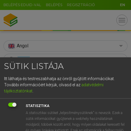
BELÉPÉS EDUID-VAL
BELÉPÉS
REGISZTRÁCIÓ
EN
menu
Angol
search
SÜTIK LISTÁJA
GR
KERESÉS
Itt láthatja és testreszabhatja az önről gyűjtött információkat.
5
6
7
8
9
ö
ü
ó
További információért kérjük, olvasd el az
adatvédelmi
TALÁLATOK
336 ms (497 db)
tájékoztatónkat
.
r
t
z
u
i
o
p
ő
ú
action
action
g
h
j
k
l
é
á
ű
Ω
Díjmentes angol szótár
STATISZTIKA
Angol−magyar egyetemes nagyszótár
A statisztikai sütiket „teljesítménysütiknek” is nevezik. Ezek a
v
b
n
m
,
.
-
AltGr
sütik információkat gyűjtenek a webhely használatának
módjáról, többek között arról, hogy milyen oldalakat keresett fel
Díjmentes angol szótár
arrow_forward_ios
és milyen linkekre kattintott. Ezek az információk a felhasználó