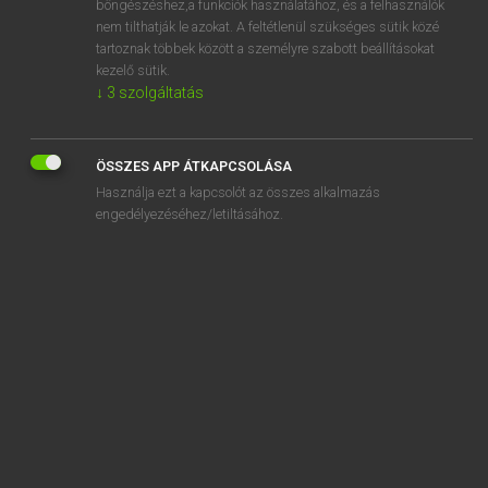
böngészéshez,a funkciók használatához, és a felhasználók
nem tilthatják le azokat. A feltétlenül szükséges sütik közé
actinotherapy
tartoznak többek között a személyre szabott beállításokat
action
kezelő sütik.
↓
3
szolgáltatás
actionable
action committee
ÖSSZES APP ÁTKAPCSOLÁSA
action group
Használja ezt a kapcsolót az összes alkalmazás
actionless
engedélyezéséhez/letiltásához.
SZOTAR.NET APPLIKÁCIÓ
MICROSOFT OFFICE BŐVÍTMÉNY
BEÉPÜLŐ SZÓTÁRMODUL
ONLINE NYELVVIZSGA
EGYÉNI FELHASZNÁLÓKNAK