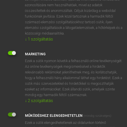
azonosítására nem használhatóak, mivel az adatok
fn
action
akció
összesítettek és anonimizáltak. Céljuk kizárólag a weboldal
tett
funkcióinak javítása. Ezek közé tartoznak a harmadik féltől
származó elemzési szolgáltatásokhoz tartozó sütik; ilyen
cselekvés
elemzési szolgáltatások a látogatóelemzések, a hőtérképek és a
cselekmény
közösségi médiaanalitika.
cselekedet
↓
1
szolgáltatás
működés
MARKETING
Ezek a sütik nyomon követik a felhasználó online tevékenységét.
Az online tevékenységek megismerésével a hirdetők
⚲ action
keresése szótárainkban
relevánsabb reklámokat jeleníthetnek meg, és korlátozhatják,
hogy a felhasználó hány alkalommal láthat egy hirdetést. Ezek a
sütik más szervezetekkel és hirdetőkkel is megoszthatják
ezeket az információkat. Ezek állandó sütik, amelyek szinte
mindig egy harmadik féltől származnak.
DÍJMENTES ANGOL SZÓTÁR
↓
2
szolgáltatás
actinism
MŰKÖDÉSHEZ ELENGEDHETETLEN
actinium
(mindig szükséges)
Ezek a sütik elengedhetetlenek az oldalunkon történő
actinometer