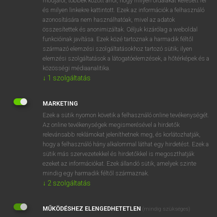
módjáról, többek között arról, hogy milyen oldalakat keresett fel
és milyen linkekre kattintott. Ezek az információk a felhasználó
VAN ELŐFIZETÉSED?
azonosítására nem használhatóak, mivel az adatok
összesítettek és anonimizáltak. Céljuk kizárólag a weboldal
Van előfizetésem a teljes szócikk megtekintéséhez.
funkcióinak javítása. Ezek közé tartoznak a harmadik féltől
származó elemzési szolgáltatásokhoz tartozó sütik; ilyen
BELÉPÉS
elemzési szolgáltatások a látogatóelemzések, a hőtérképek és a
közösségi médiaanalitika.
↓
1
szolgáltatás
MARKETING
Ezek a sütik nyomon követik a felhasználó online tevékenységét.
Az online tevékenységek megismerésével a hirdetők
NINCS ELŐFIZETÉSED?
relevánsabb reklámokat jeleníthetnek meg, és korlátozhatják,
Nincs regisztrációm és előfizetésem. A szótár 2 órás,
hogy a felhasználó hány alkalommal láthat egy hirdetést. Ezek a
díjmentes próbaverziójának elindításához regisztrálok és
sütik más szervezetekkel és hirdetőkkel is megoszthatják
belépek
.
ezeket az információkat. Ezek állandó sütik, amelyek szinte
mindig egy harmadik féltől származnak.
↓
2
szolgáltatás
REGISZTRÁCIÓ
MŰKÖDÉSHEZ ELENGEDHETETLEN
(mindig szükséges)