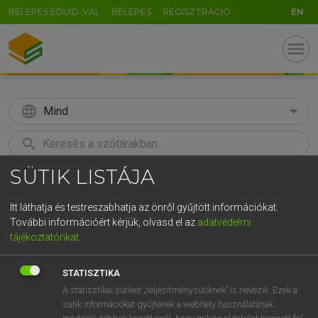
BELÉPÉS EDUID-VAL
BELÉPÉS
REGISZTRÁCIÓ
EN
menu
language
Mind
search
SÜTIK LISTÁJA
GR
KERESÉS
5
6
7
8
9
ö
ü
ó
Itt láthatja és testreszabhatja az önről gyűjtött információkat.
További információért kérjük, olvasd el az
adatvédelmi
r
t
z
u
i
o
p
ő
ú
LÁZÁR A. PÉTER, VARGA GYÖRGY
tájékoztatónkat
.
Magyar−angol egyetemes nagyszótár
g
h
j
k
l
é
á
ű
Ω
STATISZTIKA
v
b
n
m
,
.
-
AltGr
A statisztikai sütiket „teljesítménysütiknek” is nevezik. Ezek a
sütik információkat gyűjtenek a webhely használatának