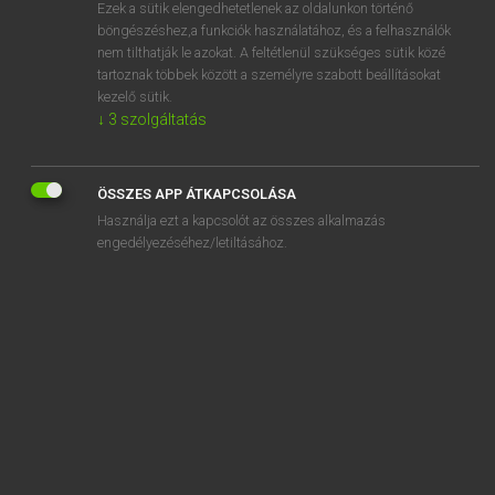
Ezek a sütik elengedhetetlenek az oldalunkon történő
böngészéshez,a funkciók használatához, és a felhasználók
nem tilthatják le azokat. A feltétlenül szükséges sütik közé
Lázár A. Péter, Varga György
tartoznak többek között a személyre szabott beállításokat
MAGYAR−ANGOL EGYETEMES NAGYSZÓTÁR
kezelő sütik.
↓
3
szolgáltatás
Kapcsolódó anyagok
bevésődés
ÖSSZES APP ÁTKAPCSOLÁSA
bevésődik
Használja ezt a kapcsolót az összes alkalmazás
bevésőzár
engedélyezéséhez/letiltásához.
bevesz
bevet
bevétel
bevételcsökkenés
bevételez
bevételi