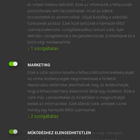
VAN ELŐFIZETÉSED?
és milyen linkekre kattintott. Ezek az információk a felhasználó
azonosítására nem használhatóak, mivel az adatok
Van előfizetésem a teljes szócikk megtekintéséhez.
összesítettek és anonimizáltak. Céljuk kizárólag a weboldal
funkcióinak javítása. Ezek közé tartoznak a harmadik féltől
BELÉPÉS
származó elemzési szolgáltatásokhoz tartozó sütik; ilyen
elemzési szolgáltatások a látogatóelemzések, a hőtérképek és a
közösségi médiaanalitika.
↓
1
szolgáltatás
MARKETING
Ezek a sütik nyomon követik a felhasználó online tevékenységét.
NINCS ELŐFIZETÉSED?
Az online tevékenységek megismerésével a hirdetők
Nincs regisztrációm és előfizetésem. A szótár 2 órás,
relevánsabb reklámokat jeleníthetnek meg, és korlátozhatják,
díjmentes próbaverziójának elindításához regisztrálok és
hogy a felhasználó hány alkalommal láthat egy hirdetést. Ezek a
sütik más szervezetekkel és hirdetőkkel is megoszthatják
belépek
.
ezeket az információkat. Ezek állandó sütik, amelyek szinte
mindig egy harmadik féltől származnak.
REGISZTRÁCIÓ
↓
2
szolgáltatás
MŰKÖDÉSHEZ ELENGEDHETETLEN
(mindig szükséges)