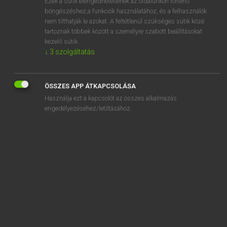
Ezek a sütik elengedhetetlenek az oldalunkon történő
böngészéshez,a funkciók használatához, és a felhasználók
EURÓPAI UNIÓS TERMINOLÓGIAI SZÓTÁR
nem tilthatják le azokat. A feltétlenül szükséges sütik közé
Kapcsolódó anyagok
tartoznak többek között a személyre szabott beállításokat
kezelő sütik.
actions préférentielles non participantes
↓
3
szolgáltatás
actions spécifiques de soutien
actions structurelles
ÖSSZES APP ÁTKAPCSOLÁSA
Használja ezt a kapcsolót az összes alkalmazás
action strand
engedélyezéséhez/letiltásához.
action structurelle
actions vétérinaires présentant un caractère d’urgence
action to be taken
activated carbon
activated sludge respiration inhibition test