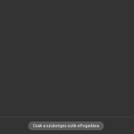
SZOTAR.NET APPLIKÁCIÓ
MICROSOFT OFFICE BŐVÍTMÉNY
BEÉPÜLŐ SZÓTÁRMODUL
ONLINE NYELVVIZSGA
EGYÉNI FELHASZNÁLÓKNAK
TANULÓKNAK
OKTATÁSI INTÉZMÉNYEKNEK
VÁLLALATI MEGOLDÁSOK
SÚGÓ
RÓLUNK
ELÉRHETŐSÉG
SÜTI BEÁLLÍTÁSOK
Csak a szükséges sütik elfogadása
IRATKOZZ FEL HÍRLEVELÜNKRE!