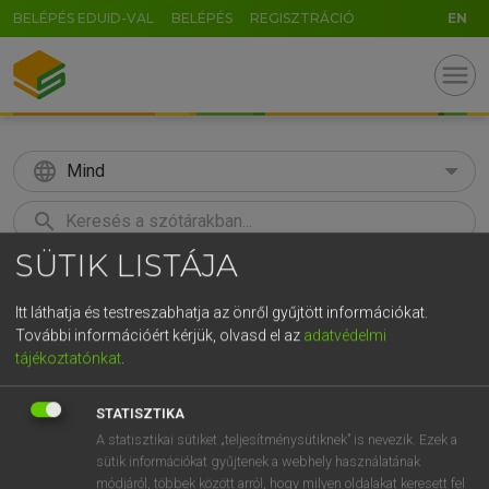
BELÉPÉS EDUID-VAL
BELÉPÉS
REGISZTRÁCIÓ
EN
menu
language
Mind
search
SÜTIK LISTÁJA
GR
KERESÉS
5
6
7
8
9
ö
ü
ó
Itt láthatja és testreszabhatja az önről gyűjtött információkat.
További információért kérjük, olvasd el az
adatvédelmi
r
t
z
u
i
o
p
ő
ú
Európai uniós terminológiai szótár
tájékoztatónkat
.
g
h
j
k
l
é
á
ű
Ω
STATISZTIKA
v
b
n
m
,
.
-
AltGr
A statisztikai sütiket „teljesítménysütiknek” is nevezik. Ezek a
sütik információkat gyűjtenek a webhely használatának
módjáról, többek között arról, hogy milyen oldalakat keresett fel