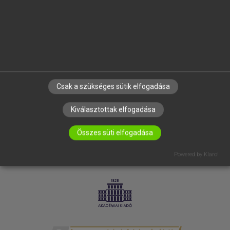
SÚGÓ
RÓLUNK
ELÉRHETŐSÉG
SÜTI BEÁLLÍTÁSOK
IRATKOZZ FEL HÍRLEVELÜNKRE!
Csak a szükséges sütik elfogadása
Kiválasztottak elfogadása
Összes süti elfogadása
Powered by Klaro!
LICENCSZERZŐDÉS
ADATVÉDELEM