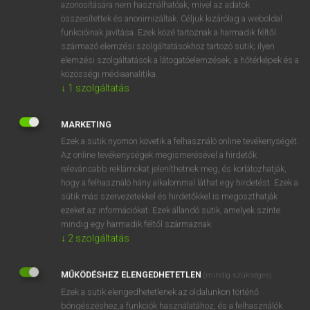
azonosítására nem használhatóak, mivel az adatok
ige
accede
beleegyezik (
to
vmbe)
összesítettek és anonimizáltak. Céljuk kizárólag a weboldal
funkcióinak javítása. Ezek közé tartoznak a harmadik féltől
csatlakozik (
to
vmhez)
származó elemzési szolgáltatásokhoz tartozó sütik; ilyen
elemzési szolgáltatások a látogatóelemzések, a hőtérképek és a
közösségi médiaanalitika.
↓
1
szolgáltatás
⚲ accede
keresése szótárainkban
MARKETING
Ezek a sütik nyomon követik a felhasználó online tevékenységét.
Az online tevékenységek megismerésével a hirdetők
DÍJMENTES ANGOL SZÓTÁR
relevánsabb reklámokat jeleníthetnek meg, és korlátozhatják,
hogy a felhasználó hány alkalommal láthat egy hirdetést. Ezek a
Acapulco
sütik más szervezetekkel és hirdetőkkel is megoszthatják
acaricide
ezeket az információkat. Ezek állandó sütik, amelyek szinte
mindig egy harmadik féltől származnak.
acarid
↓
2
szolgáltatás
acarpellous
MŰKÖDÉSHEZ ELENGEDHETETLEN
accede
(mindig szükséges)
Ezek a sütik elengedhetetlenek az oldalunkon történő
accelerando
böngészéshez,a funkciók használatához, és a felhasználók