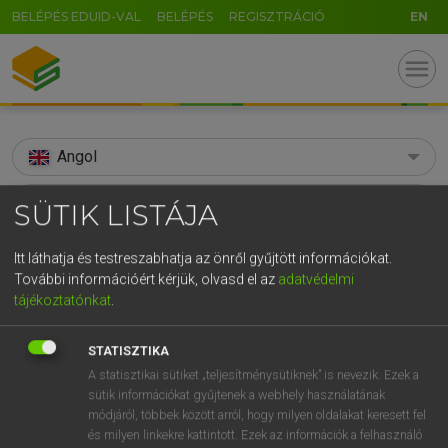
BELÉPÉS EDUID-VAL
BELÉPÉS
REGISZTRÁCIÓ
EN
menu
Angol
search
SÜTIK LISTÁJA
GR
KERESÉS
Itt láthatja és testreszabhatja az önről gyűjtött információkat.
5
6
7
8
9
ö
ü
ó
További információért kérjük, olvasd el az
adatvédelmi
TALÁLATOK
113 ms (6 db)
tájékoztatónkat
.
r
t
z
u
i
o
p
ő
ú
accede
accede
STATISZTIKA
g
h
j
k
l
é
á
ű
Ω
Díjmentes angol szótár
Angol−magyar egyetemes nagyszótár
A statisztikai sütiket „teljesítménysütiknek” is nevezik. Ezek a
v
b
n
m
,
.
-
AltGr
sütik információkat gyűjtenek a webhely használatának
módjáról, többek között arról, hogy milyen oldalakat keresett fel
Díjmentes angol szótár
arrow_forward_ios
és milyen linkekre kattintott. Ezek az információk a felhasználó