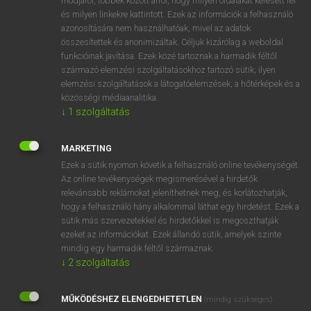
módjáról, többek között arról, hogy milyen oldalakat keresett fel
és milyen linkekre kattintott. Ezek az információk a felhasználó
VAN ELŐFIZETÉSED?
azonosítására nem használhatóak, mivel az adatok
összesítettek és anonimizáltak. Céljuk kizárólag a weboldal
Van előfizetésem a teljes szócikk megtekintéséhez.
funkcióinak javítása. Ezek közé tartoznak a harmadik féltől
származó elemzési szolgáltatásokhoz tartozó sütik; ilyen
BELÉPÉS
elemzési szolgáltatások a látogatóelemzések, a hőtérképek és a
közösségi médiaanalitika.
↓
1
szolgáltatás
MARKETING
Ezek a sütik nyomon követik a felhasználó online tevékenységét.
Az online tevékenységek megismerésével a hirdetők
NINCS ELŐFIZETÉSED?
relevánsabb reklámokat jeleníthetnek meg, és korlátozhatják,
Nincs regisztrációm és előfizetésem. A szótár 2 órás,
hogy a felhasználó hány alkalommal láthat egy hirdetést. Ezek a
díjmentes próbaverziójának elindításához regisztrálok és
sütik más szervezetekkel és hirdetőkkel is megoszthatják
belépek
.
ezeket az információkat. Ezek állandó sütik, amelyek szinte
mindig egy harmadik féltől származnak.
↓
2
szolgáltatás
REGISZTRÁCIÓ
MŰKÖDÉSHEZ ELENGEDHETETLEN
(mindig szükséges)