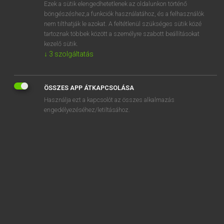
Ezek a sütik elengedhetetlenek az oldalunkon történő
böngészéshez,a funkciók használatához, és a felhasználók
nem tilthatják le azokat. A feltétlenül szükséges sütik közé
Lázár A. Péter, Varga György
tartoznak többek között a személyre szabott beállításokat
MAGYAR−ANGOL EGYETEMES NAGYSZÓTÁR
kezelő sütik.
↓
3
szolgáltatás
Kapcsolódó anyagok
csatiszoba
ÖSSZES APP ÁTKAPCSOLÁSA
csatizik
Használja ezt a kapcsolót az összes alkalmazás
csatlakozás
engedélyezéséhez/letiltásához.
csatlakozási
csatlakozik
csatlakozó
csatlakozóaljzat
csatlakozódugó
csatlakozó felület