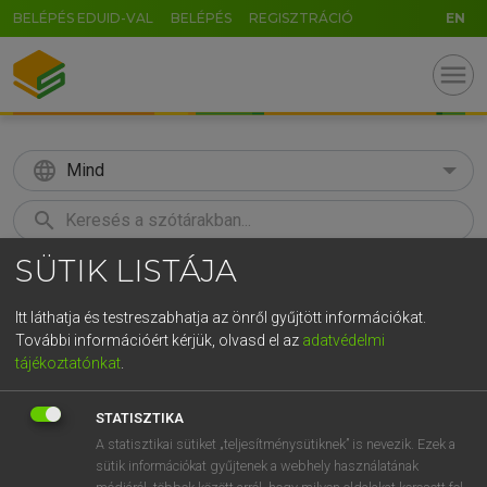
BELÉPÉS EDUID-VAL
BELÉPÉS
REGISZTRÁCIÓ
EN
menu
language
Mind
search
SÜTIK LISTÁJA
GR
KERESÉS
5
6
7
8
9
ö
ü
ó
Itt láthatja és testreszabhatja az önről gyűjtött információkat.
További információért kérjük, olvasd el az
adatvédelmi
r
t
z
u
i
o
p
ő
ú
LÁZÁR A. PÉTER, VARGA GYÖRGY
tájékoztatónkat
.
Magyar−angol egyetemes nagyszótár
g
h
j
k
l
é
á
ű
Ω
STATISZTIKA
v
b
n
m
,
.
-
AltGr
A statisztikai sütiket „teljesítménysütiknek” is nevezik. Ezek a
sütik információkat gyűjtenek a webhely használatának