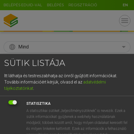
BELÉPÉS EDUID-VAL
BELÉPÉS
REGISZTRÁCIÓ
EN
menu
language
Mind
search
SÜTIK LISTÁJA
GR
KERESÉS
Itt láthatja és testreszabhatja az önről gyűjtött információkat.
5
6
7
8
9
ö
ü
ó
További információért kérjük, olvasd el az
adatvédelmi
tájékoztatónkat
.
r
t
z
u
i
o
p
ő
ú
Díjmentes angol szótár
STATISZTIKA
g
h
j
k
l
é
á
ű
Ω
ige
A statisztikai sütiket „teljesítménysütiknek” is nevezik. Ezek a
accelerate
(meg)gyorsít
sütik információkat gyűjtenek a webhely használatának
v
b
n
m
,
.
-
AltGr
gyorsul
módjáról, többek között arról, hogy milyen oldalakat keresett fel
siettet
és milyen linkekre kattintott. Ezek az információk a felhasználó