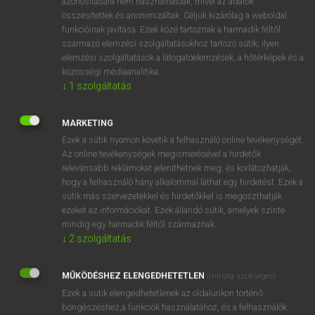
azonosítására nem használhatóak, mivel az adatok
felgyorsul
összesítettek és anonimizáltak. Céljuk kizárólag a weboldal
funkcióinak javítása. Ezek közé tartoznak a harmadik féltől
származó elemzési szolgáltatásokhoz tartozó sütik; ilyen
⚲ accelerate
keresése szótárainkban
elemzési szolgáltatások a látogatóelemzések, a hőtérképek és a
közösségi médiaanalitika.
↓
1
szolgáltatás
MARKETING
DÍJMENTES ANGOL SZÓTÁR
Ezek a sütik nyomon követik a felhasználó online tevékenységét.
Az online tevékenységek megismerésével a hirdetők
acarid
relevánsabb reklámokat jeleníthetnek meg, és korlátozhatják,
acarpellous
hogy a felhasználó hány alkalommal láthat egy hirdetést. Ezek a
sütik más szervezetekkel és hirdetőkkel is megoszthatják
accede
ezeket az információkat. Ezek állandó sütik, amelyek szinte
accelerando
mindig egy harmadik féltől származnak.
↓
2
szolgáltatás
accelerate
acceleration
MŰKÖDÉSHEZ ELENGEDHETETLEN
(mindig szükséges)
accelerative
Ezek a sütik elengedhetetlenek az oldalunkon történő
böngészéshez,a funkciók használatához, és a felhasználók
accelerator