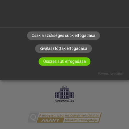
ELÉRHETŐSÉG
SÜTI BEÁLLÍTÁSOK
IRATKOZZ FEL HÍRLEVELÜNKRE!
Csak a szükséges sütik elfogadása
Kiválasztottak elfogadása
Összes süti elfogadása
Powered by Klaro!
LICENCSZERZŐDÉS
ADATVÉDELEM