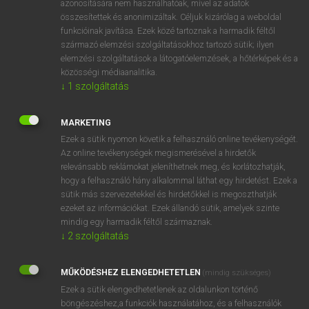
azonosítására nem használhatóak, mivel az adatok
összesítettek és anonimizáltak. Céljuk kizárólag a weboldal
fn
acanthus
akantusz
funkcióinak javítása. Ezek közé tartoznak a harmadik féltől
származó elemzési szolgáltatásokhoz tartozó sütik; ilyen
elemzési szolgáltatások a látogatóelemzések, a hőtérképek és a
⚲ acanthus
keresése szótárainkban
közösségi médiaanalitika.
↓
1
szolgáltatás
MARKETING
Ezek a sütik nyomon követik a felhasználó online tevékenységét.
DÍJMENTES ANGOL SZÓTÁR
Az online tevékenységek megismerésével a hirdetők
relevánsabb reklámokat jeleníthetnek meg, és korlátozhatják,
academically
hogy a felhasználó hány alkalommal láthat egy hirdetést. Ezek a
academician
sütik más szervezetekkel és hirdetőkkel is megoszthatják
ezeket az információkat. Ezek állandó sütik, amelyek szinte
academy
mindig egy harmadik féltől származnak.
Academy Award
↓
2
szolgáltatás
acanthus
MŰKÖDÉSHEZ ELENGEDHETETLEN
(mindig szükséges)
a cappella
Ezek a sütik elengedhetetlenek az oldalunkon történő
Acapulco
böngészéshez,a funkciók használatához, és a felhasználók