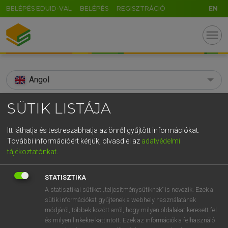
BELÉPÉS EDUID-VAL
BELÉPÉS
REGISZTRÁCIÓ
EN
menu
Angol
search
SÜTIK LISTÁJA
GR
KERESÉS
Itt láthatja és testreszabhatja az önről gyűjtött információkat.
5
6
7
8
9
ö
ü
ó
További információért kérjük, olvasd el az
adatvédelmi
TALÁLATOK
122 ms (4 db)
tájékoztatónkat
.
r
t
z
u
i
o
p
ő
ú
acanthus
acanthus
STATISZTIKA
g
h
j
k
l
é
á
ű
Ω
Díjmentes angol szótár
Angol−magyar egyetemes nagyszótár
A statisztikai sütiket „teljesítménysütiknek” is nevezik. Ezek a
sütik információkat gyűjtenek a webhely használatának
v
b
n
m
,
.
-
AltGr
módjáról, többek között arról, hogy milyen oldalakat keresett fel
Díjmentes angol szótár
arrow_forward_ios
és milyen linkekre kattintott. Ezek az információk a felhasználó