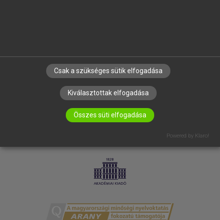
RÓLUNK
ELÉRHETŐSÉG
SÜTI BEÁLLÍTÁSOK
IRATKOZZ FEL HÍRLEVELÜNKRE!
Csak a szükséges sütik elfogadása
Kiválasztottak elfogadása
Összes süti elfogadása
Powered by Klaro!
LICENCSZERZŐDÉS
ADATVÉDELEM