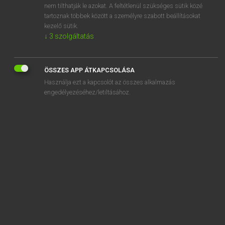
nem tilthatják le azokat. A feltétlenül szükséges sütik közé
acaricide
tartoznak többek között a személyre szabott beállításokat
acarid
kezelő sütik.
↓
3
szolgáltatás
ÖSSZES APP ÁTKAPCSOLÁSA
SZOTAR.NET APPLIKÁCIÓ
Használja ezt a kapcsolót az összes alkalmazás
engedélyezéséhez/letiltásához.
MICROSOFT OFFICE BŐVÍTMÉNY
BEÉPÜLŐ SZÓTÁRMODUL
ONLINE NYELVVIZSGA
EGYÉNI FELHASZNÁLÓKNAK
TANULÓKNAK
OKTATÁSI INTÉZMÉNYEKNEK
VÁLLALATI MEGOLDÁSOK
SÚGÓ