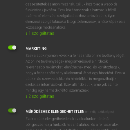
⚲ academically
keresése szótárainkban
összesítettek és anonimizáltak. Céljuk kizárólag a weboldal
funkcióinak javítása. Ezek közé tartoznak a harmadik féltől
származó elemzési szolgáltatásokhoz tartozó sütik; ilyen
elemzési szolgáltatások a látogatóelemzések, a hőtérképek és a
közösségi médiaanalitika.
DÍJMENTES ANGOL SZÓTÁR
↓
1
szolgáltatás
academe
MARKETING
academia
Ezek a sütik nyomon követik a felhasználó online tevékenységét.
academic
Az online tevékenységek megismerésével a hirdetők
relevánsabb reklámokat jeleníthetnek meg, és korlátozhatják,
academical
hogy a felhasználó hány alkalommal láthat egy hirdetést. Ezek a
academically
sütik más szervezetekkel és hirdetőkkel is megoszthatják
ezeket az információkat. Ezek állandó sütik, amelyek szinte
academician
mindig egy harmadik féltől származnak.
academy
↓
2
szolgáltatás
Academy Award
MŰKÖDÉSHEZ ELENGEDHETETLEN
(mindig szükséges)
acanthus
Ezek a sütik elengedhetetlenek az oldalunkon történő
böngészéshez,a funkciók használatához, és a felhasználók