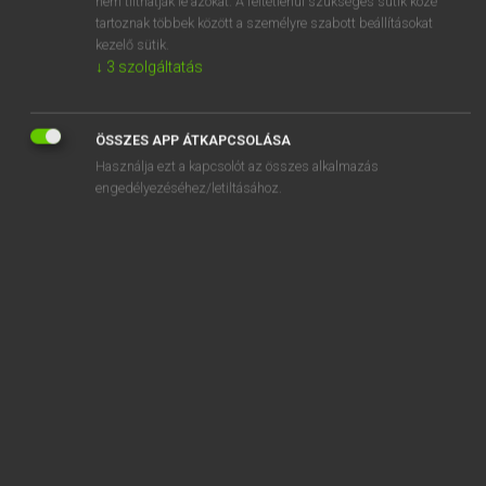
nem tilthatják le azokat. A feltétlenül szükséges sütik közé
tartoznak többek között a személyre szabott beállításokat
kezelő sütik.
SZOTAR.NET APPLIKÁCIÓ
↓
3
szolgáltatás
MICROSOFT OFFICE BŐVÍTMÉNY
BEÉPÜLŐ SZÓTÁRMODUL
ÖSSZES APP ÁTKAPCSOLÁSA
ONLINE NYELVVIZSGA
Használja ezt a kapcsolót az összes alkalmazás
engedélyezéséhez/letiltásához.
EGYÉNI FELHASZNÁLÓKNAK
TANULÓKNAK
OKTATÁSI INTÉZMÉNYEKNEK
VÁLLALATI MEGOLDÁSOK
SÚGÓ
RÓLUNK
ELÉRHETŐSÉG
SÜTI BEÁLLÍTÁSOK