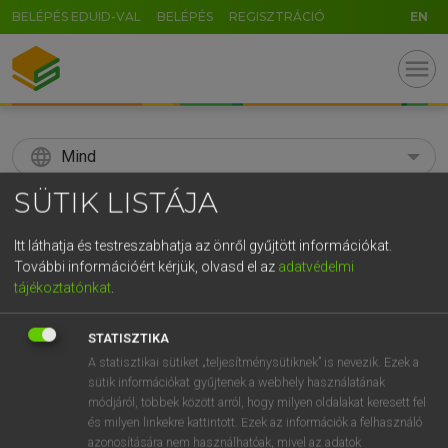
BELÉPÉS EDUID-VAL
BELÉPÉS
REGISZTRÁCIÓ
EN
menu
language
Mind
SÜTIK LISTÁJA
search
GR
Itt láthatja és testreszabhatja az önről gyűjtött információkat.
KERESÉS
További információért kérjük, olvasd el az
adatvédelmi
5
6
7
8
9
ö
ü
ó
tájékoztatónkat
.
r
t
z
u
i
o
p
ő
ú
Díjmentes angol szótár
STATISZTIKA
g
h
j
k
l
é
á
ű
Ω
A statisztikai sütiket „teljesítménysütiknek” is nevezik. Ezek a
hsz
academically
akadémikusan
sütik információkat gyűjtenek a webhely használatának
v
b
n
m
,
.
-
AltGr
módjáról, többek között arról, hogy milyen oldalakat keresett fel
és milyen linkekre kattintott. Ezek az információk a felhasználó
azonosítására nem használhatóak, mivel az adatok