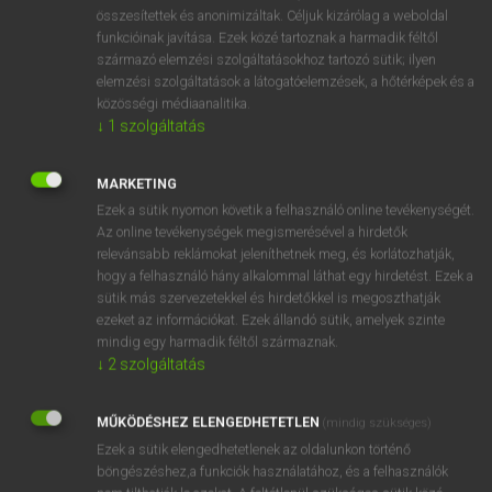
⚲ a cappella
keresése szótárainkban
összesítettek és anonimizáltak. Céljuk kizárólag a weboldal
funkcióinak javítása. Ezek közé tartoznak a harmadik féltől
származó elemzési szolgáltatásokhoz tartozó sütik; ilyen
elemzési szolgáltatások a látogatóelemzések, a hőtérképek és a
közösségi médiaanalitika.
DÍJMENTES ANGOL SZÓTÁR
↓
1
szolgáltatás
academician
MARKETING
academy
Ezek a sütik nyomon követik a felhasználó online tevékenységét.
Academy Award
Az online tevékenységek megismerésével a hirdetők
relevánsabb reklámokat jeleníthetnek meg, és korlátozhatják,
acanthus
hogy a felhasználó hány alkalommal láthat egy hirdetést. Ezek a
a cappella
sütik más szervezetekkel és hirdetőkkel is megoszthatják
ezeket az információkat. Ezek állandó sütik, amelyek szinte
Acapulco
mindig egy harmadik féltől származnak.
acaricide
↓
2
szolgáltatás
acarid
MŰKÖDÉSHEZ ELENGEDHETETLEN
(mindig szükséges)
acarpellous
Ezek a sütik elengedhetetlenek az oldalunkon történő
böngészéshez,a funkciók használatához, és a felhasználók