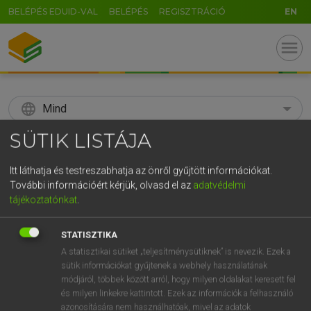
BELÉPÉS EDUID-VAL
BELÉPÉS
REGISZTRÁCIÓ
EN
menu
language
Mind
SÜTIK LISTÁJA
search
GR
Itt láthatja és testreszabhatja az önről gyűjtött információkat.
KERESÉS
További információért kérjük, olvasd el az
adatvédelmi
5
6
7
8
9
ö
ü
ó
tájékoztatónkat
.
r
t
z
u
i
o
p
ő
ú
Díjmentes angol szótár
STATISZTIKA
g
h
j
k
l
é
á
ű
Ω
A statisztikai sütiket „teljesítménysütiknek” is nevezik. Ezek a
mn
a cappella
a cappella
sütik információkat gyűjtenek a webhely használatának
v
b
n
m
,
.
-
AltGr
módjáról, többek között arról, hogy milyen oldalakat keresett fel
és milyen linkekre kattintott. Ezek az információk a felhasználó
azonosítására nem használhatóak, mivel az adatok