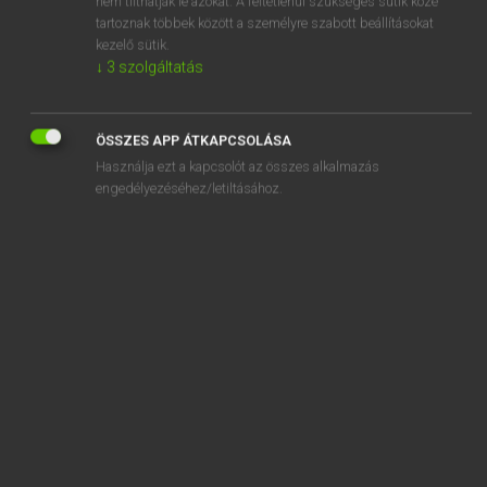
nem tilthatják le azokat. A feltétlenül szükséges sütik közé
tartoznak többek között a személyre szabott beállításokat
kezelő sütik.
SZOTAR.NET APPLIKÁCIÓ
↓
3
szolgáltatás
MICROSOFT OFFICE BŐVÍTMÉNY
BEÉPÜLŐ SZÓTÁRMODUL
ÖSSZES APP ÁTKAPCSOLÁSA
ONLINE NYELVVIZSGA
Használja ezt a kapcsolót az összes alkalmazás
engedélyezéséhez/letiltásához.
EGYÉNI FELHASZNÁLÓKNAK
TANULÓKNAK
OKTATÁSI INTÉZMÉNYEKNEK
VÁLLALATI MEGOLDÁSOK
SÚGÓ
RÓLUNK
ELÉRHETŐSÉG
SÜTI BEÁLLÍTÁSOK