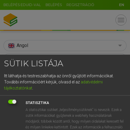
BELÉPÉS EDUID-VAL
BELÉPÉS
REGISZTRÁCIÓ
EN
menu
Angol
search
SÜTIK LISTÁJA
GR
KERESÉS
Itt láthatja és testreszabhatja az önről gyűjtött információkat.
5
6
7
8
9
ö
ü
ó
További információért kérjük, olvasd el az
adatvédelmi
TALÁLATOK
169 ms (150 db)
tájékoztatónkat
.
r
t
z
u
i
o
p
ő
ú
absolutism
absolutism
g
h
j
k
l
é
á
ű
Ω
STATISZTIKA
Díjmentes angol szótár
Angol−magyar egyetemes nagyszótár
A statisztikai sütiket „teljesítménysütiknek” is nevezik. Ezek a
v
b
n
m
,
.
-
AltGr
sütik információkat gyűjtenek a webhely használatának
módjáról, többek között arról, hogy milyen oldalakat keresett fel
Díjmentes angol szótár
arrow_forward_ios
és milyen linkekre kattintott. Ezek az információk a felhasználó