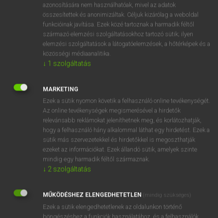
azonosítására nem használhatóak, mivel az adatok
fn
absolutism
abszolutizmus
összesítettek és anonimizáltak. Céljuk kizárólag a weboldal
funkcióinak javítása. Ezek közé tartoznak a harmadik féltől
önkényuralom
származó elemzési szolgáltatásokhoz tartozó sütik; ilyen
zsarnokság
elemzési szolgáltatások a látogatóelemzések, a hőtérképek és a
közösségi médiaanalitika.
↓
1
szolgáltatás
⚲ absolutism
keresése szótárainkban
MARKETING
Ezek a sütik nyomon követik a felhasználó online tevékenységét.
Az online tevékenységek megismerésével a hirdetők
relevánsabb reklámokat jeleníthetnek meg, és korlátozhatják,
DÍJMENTES ANGOL SZÓTÁR
hogy a felhasználó hány alkalommal láthat egy hirdetést. Ezek a
sütik más szervezetekkel és hirdetőkkel is megoszthatják
absolute
ezeket az információkat. Ezek állandó sütik, amelyek szinte
mindig egy harmadik féltől származnak.
absolutely
↓
2
szolgáltatás
absolute majority
absolution
MŰKÖDÉSHEZ ELENGEDHETETLEN
(mindig szükséges)
Ezek a sütik elengedhetetlenek az oldalunkon történő
absolutism
böngészéshez,a funkciók használatához, és a felhasználók