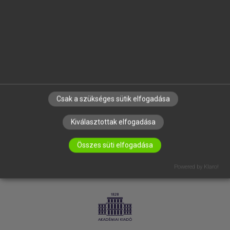
SÚGÓ
RÓLUNK
ELÉRHETŐSÉG
SÜTI BEÁLLÍTÁSOK
IRATKOZZ FEL HÍRLEVELÜNKRE!
Csak a szükséges sütik elfogadása
Kiválasztottak elfogadása
Összes süti elfogadása
Powered by Klaro!
LICENCSZERZŐDÉS
ADATVÉDELEM