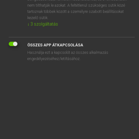
absolve
nem tilthatják le azokat. A feltétlenül szükséges sütik közé
tartoznak többek között a személyre szabott beállításokat
absorb
kezelő sütik.
absorbed
↓
3
szolgáltatás
absorbent
ÖSSZES APP ÁTKAPCSOLÁSA
Használja ezt a kapcsolót az összes alkalmazás
engedélyezéséhez/letiltásához.
SZOTAR.NET APPLIKÁCIÓ
MICROSOFT OFFICE BŐVÍTMÉNY
BEÉPÜLŐ SZÓTÁRMODUL
ONLINE NYELVVIZSGA
EGYÉNI FELHASZNÁLÓKNAK
TANULÓKNAK
OKTATÁSI INTÉZMÉNYEKNEK
VÁLLALATI MEGOLDÁSOK