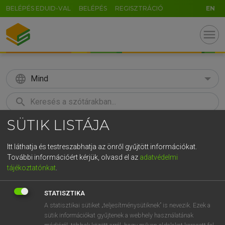
BELÉPÉS EDUID-VAL
BELÉPÉS
REGISZTRÁCIÓ
EN
menu
language
Mind
search
SÜTIK LISTÁJA
GR
KERESÉS
5
6
7
8
9
ö
ü
ó
Itt láthatja és testreszabhatja az önről gyűjtött információkat.
További információért kérjük, olvasd el az
adatvédelmi
r
t
z
u
i
o
p
ő
ú
MAGAY TAMÁS
tájékoztatónkat
.
Angol−magyar szótár
g
h
j
k
l
é
á
ű
Ω
STATISZTIKA
v
b
n
m
,
.
-
AltGr
A statisztikai sütiket „teljesítménysütiknek” is nevezik. Ezek a
sütik információkat gyűjtenek a webhely használatának