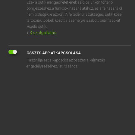
Ezek a sütik elengedhetetlenek az oldalunkon történő
böngészéshez,a funkciók használatához, és a felhasználók
nem tilthatják le azokat. A feltétlenül szükséges sütik közé
Magay Tamás
tartoznak többek között a személyre szabott beállításokat
ANGOL−MAGYAR SZÓTÁR
kezelő sütik.
↓
3
szolgáltatás
Kapcsolódó anyagok
powder puff
ÖSSZES APP ÁTKAPCSOLÁSA
powder room
Használja ezt a kapcsolót az összes alkalmazás
powder snow
engedélyezéséhez/letiltásához.
powdery
power
power-assisted steering
power base
powerboat
power broker