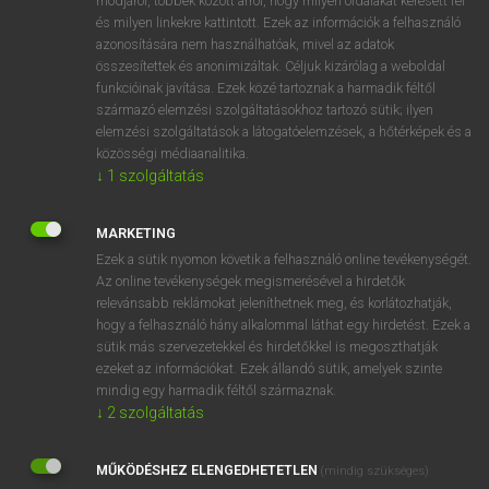
módjáról, többek között arról, hogy milyen oldalakat keresett fel
és milyen linkekre kattintott. Ezek az információk a felhasználó
VAN ELŐFIZETÉSED?
azonosítására nem használhatóak, mivel az adatok
összesítettek és anonimizáltak. Céljuk kizárólag a weboldal
Van előfizetésem a teljes szócikk megtekintéséhez.
funkcióinak javítása. Ezek közé tartoznak a harmadik féltől
származó elemzési szolgáltatásokhoz tartozó sütik; ilyen
BELÉPÉS
elemzési szolgáltatások a látogatóelemzések, a hőtérképek és a
közösségi médiaanalitika.
↓
1
szolgáltatás
MARKETING
Ezek a sütik nyomon követik a felhasználó online tevékenységét.
Az online tevékenységek megismerésével a hirdetők
NINCS ELŐFIZETÉSED?
relevánsabb reklámokat jeleníthetnek meg, és korlátozhatják,
Nincs regisztrációm és előfizetésem. A szótár 2 órás,
hogy a felhasználó hány alkalommal láthat egy hirdetést. Ezek a
díjmentes próbaverziójának elindításához regisztrálok és
sütik más szervezetekkel és hirdetőkkel is megoszthatják
belépek
.
ezeket az információkat. Ezek állandó sütik, amelyek szinte
mindig egy harmadik féltől származnak.
↓
2
szolgáltatás
REGISZTRÁCIÓ
MŰKÖDÉSHEZ ELENGEDHETETLEN
(mindig szükséges)