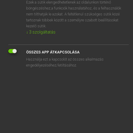
Ezek a sütik elengedhetetlenek az oldalunkon történő
böngészéshez,a funkciók használatához, és a felhasználók
nem tilthatják le azokat. A feltétlenül szükséges sütik közé
Tegyey Imre
tartoznak többek között a személyre szabott beállításokat
LATIN−MAGYAR SZÓTÁR
kezelő sütik.
↓
3
szolgáltatás
Kapcsolódó anyagok
librarius
ÖSSZES APP ÁTKAPCSOLÁSA
librator
Használja ezt a kapcsolót az összes alkalmazás
libratus
engedélyezéséhez/letiltásához.
librile
libritor
libro
libum
Liburnica
Libya