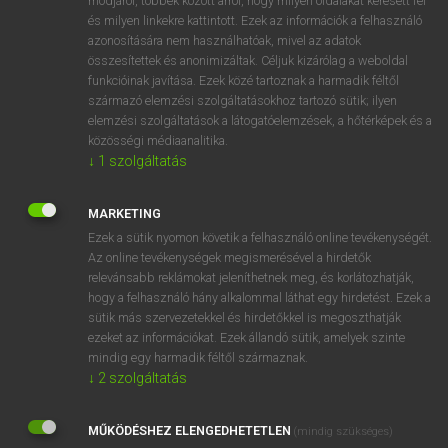
módjáról, többek között arról, hogy milyen oldalakat keresett fel
és milyen linkekre kattintott. Ezek az információk a felhasználó
VAN ELŐFIZETÉSED?
azonosítására nem használhatóak, mivel az adatok
összesítettek és anonimizáltak. Céljuk kizárólag a weboldal
Van előfizetésem a teljes szócikk megtekintéséhez.
funkcióinak javítása. Ezek közé tartoznak a harmadik féltől
származó elemzési szolgáltatásokhoz tartozó sütik; ilyen
BELÉPÉS
elemzési szolgáltatások a látogatóelemzések, a hőtérképek és a
közösségi médiaanalitika.
↓
1
szolgáltatás
MARKETING
Ezek a sütik nyomon követik a felhasználó online tevékenységét.
Az online tevékenységek megismerésével a hirdetők
NINCS ELŐFIZETÉSED?
relevánsabb reklámokat jeleníthetnek meg, és korlátozhatják,
Nincs regisztrációm és előfizetésem. A szótár 2 órás,
hogy a felhasználó hány alkalommal láthat egy hirdetést. Ezek a
díjmentes próbaverziójának elindításához regisztrálok és
sütik más szervezetekkel és hirdetőkkel is megoszthatják
belépek
.
ezeket az információkat. Ezek állandó sütik, amelyek szinte
mindig egy harmadik féltől származnak.
↓
2
szolgáltatás
REGISZTRÁCIÓ
MŰKÖDÉSHEZ ELENGEDHETETLEN
(mindig szükséges)