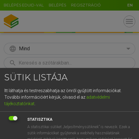
BELÉPÉS EDUID-VAL
BELÉPÉS
REGISZTRÁCIÓ
EN
menu
language
Mind
search
SÜTIK LISTÁJA
GR
KERESÉS
5
6
7
8
9
ö
ü
ó
Itt láthatja és testreszabhatja az önről gyűjtött információkat.
További információért kérjük, olvasd el az
adatvédelmi
r
t
z
u
i
o
p
ő
ú
TEGYEY IMRE
tájékoztatónkat
.
Latin−magyar szótár
g
h
j
k
l
é
á
ű
Ω
STATISZTIKA
v
b
n
m
,
.
-
AltGr
A statisztikai sütiket „teljesítménysütiknek” is nevezik. Ezek a
sütik információkat gyűjtenek a webhely használatának