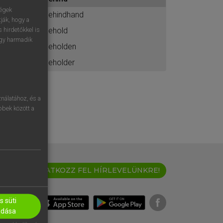
ához
ségek
behindhand
ják, hogy a
behold
 hirdetőkkel is
egy harmadik
beholden
beholder
nálatához, és a
öbbek között a
IRATKOZZ FEL HÍRLEVELÜNKRE!
 süti
adása