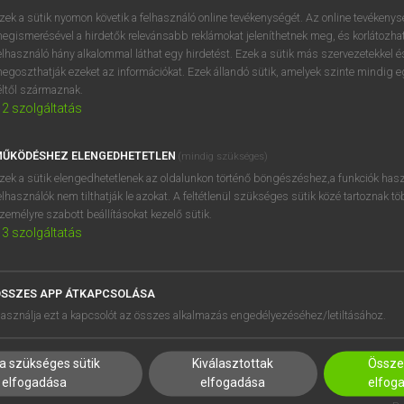
próbaverziójának elindítás
zek a sütik nyomon követik a felhasználó online tevékenységét. Az online tevékeny
BELÉPÉS
regisztrálok és
belépek
.
egismerésével a hirdetők relevánsabb reklámokat jeleníthetnek meg, és korlátozhat
elhasználó hány alkalommal láthat egy hirdetést. Ezek a sütik más szervezetekkel és
egoszthatják ezeket az információkat. Ezek állandó sütik, amelyek szinte mindig 
REGISZTRÁCIÓ
éltől származnak.
2
szolgáltatás
ŰKÖDÉSHEZ ELENGEDHETETLEN
(mindig szükséges)
zek a sütik elengedhetetlenek az oldalunkon történő böngészéshez,a funkciók hasz
elhasználók nem tilthatják le azokat. A feltétlenül szükséges sütik közé tartoznak t
zemélyre szabott beállításokat kezelő sütik.
3
szolgáltatás
SSZES APP ÁTKAPCSOLÁSA
HASZNÁLÓKNAK
SÚGÓ
asználja ezt a kapcsolót az összes alkalmazás engedélyezéséhez/letiltásához.
K
RÓLUNK
NTÉZMÉNYEKNEK
ELÉRHETŐSÉG
a szükséges sütik
Kiválasztottak
Összes
MEGOLDÁSOK
SÜTI BEÁLLÍTÁSOK
elfogadása
elfogadása
elfog