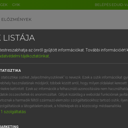
ÉGEK
GYIK
BELÉPÉS EDUID-V
ELŐZMÉNYEK
 LISTÁJA
és testreszabhatja az önről gyűjtött információkat.
További információért k
HU
DE
CN
FR
ES
IT
NL
RU
GR
adatvédelmi tájékoztatónkat
.
Y TAMÁS
1
2
3
4
5
6
7
8
9
l−magyar szótár
TATISZTIKA
q
w
e
r
t
z
u
i
 statisztikai sütiket „teljesítménysütiknek” is nevezik. Ezek a sütik információkat gy
ebhely használatának módjáról, többek között arról, hogy milyen oldalakat keresett 
a
s
d
f
g
h
j
k
l
é
inkekre kattintott. Ezek az információk a felhasználó azonosítására nem használható
datok összesítettek és anonimizáltak. Céljuk kizárólag a weboldal funkcióinak javít
í
y
x
c
v
b
n
m
,
.
artoznak a harmadik féltől származó elemzési szolgáltatásokhoz tartozó sütik; ilye
zolgáltatások a látogatóelemzések, a hőtérképek és a közösségi médiaanalitika.
VAN ELŐFIZETÉSED?
NINCS ELŐFIZETÉSED
1
szolgáltatás
előfizetésem a teljes szócikk
Nincs regisztrációm és előfiz
megtekintéséhez.
A szótár 2 órás, díjmente
MARKETING