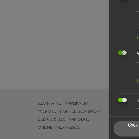
E
m
f
m
f
↓
M
E
f
s
↓
Ö
SZOTAR.NET APPLIKÁCIÓ
EGYÉNI FEL
H
MICROSOFT OFFICE BŐVÍTMÉNY
TANULÓKNA
BEÉPÜLŐ SZÓTÁRMODUL
OKTATÁSI I
Csak 
ONLINE NYELVVIZSGA
VÁLLALATI 